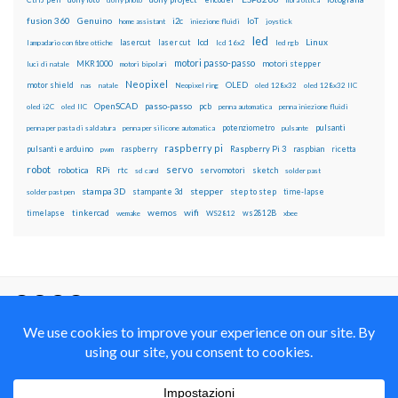
fusion 360
Genuino
i2c
IoT
home assistant
iniezione fluidi
joystick
led
lcd
Linux
lasercut
laser cut
lampadario con fibre ottiche
lcd 16x2
led rgb
motori passo-passo
MKR1000
motori stepper
luci di natale
motori bipolari
Neopixel
motor shield
OLED
nas
natale
Neopixel ring
oled 128x32
oled 128x32 IIC
OpenSCAD
passo-passo
pcb
oled i2C
oled IIC
penna automatica
penna iniezione fluidi
potenziometro
pulsanti
penna per pasta di saldatura
penna per silicone automatica
pulsante
raspberry pi
pulsanti e arduino
raspberry
Raspberry Pi 3
raspbian
pwm
ricetta
robot
servo
RPi
robotica
rtc
servomotori
sketch
sd card
solder past
stampa 3D
stepper
stampante 3d
step to step
solder past pen
time-lapse
wemos
wifi
tinkercad
ws2812B
timelapse
wemake
WS2812
xbee
Il blog mauroalfieri.it ed i suoi contenuti sono distribuiti
con Licenza
Creative Commons Attribution Non commercial Share
Alike 4.0 International