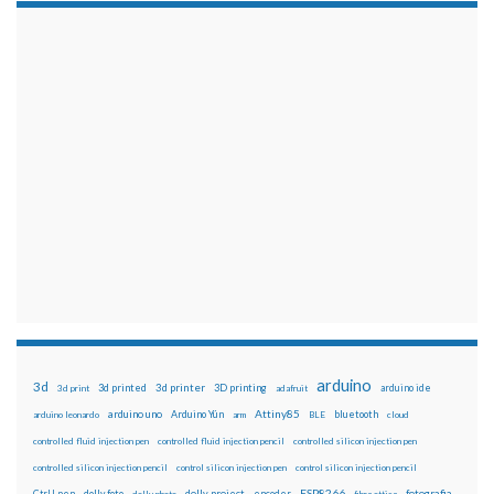
arduino
3d
3d printed
3d printer
3D printing
3d print
adafruit
arduino ide
Attiny85
arduino uno
Arduino Yún
bluetooth
arduino leonardo
arm
BLE
cloud
controlled fluid injection pen
controlled fluid injection pencil
controlled silicon injection pen
controlled silicon injection pencil
control silicon injection pen
control silicon injection pencil
ESP8266
dolly foto
dolly project
encoder
fotografia
CtrlJ pen
dolly photo
fibra ottica