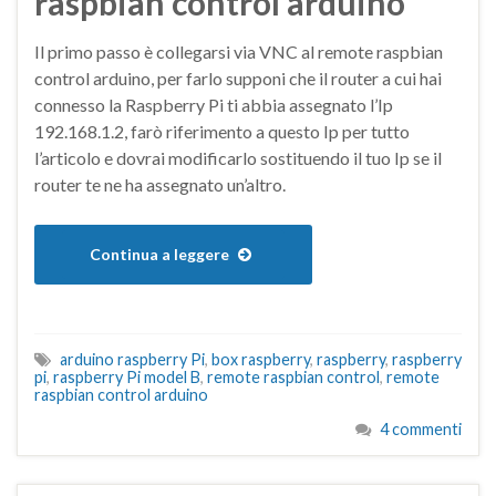
raspbian control arduino
Il primo passo è collegarsi via VNC al remote raspbian
control arduino, per farlo supponi che il router a cui hai
connesso la Raspberry Pi ti abbia assegnato l’Ip
192.168.1.2, farò riferimento a questo Ip per tutto
l’articolo e dovrai modificarlo sostituendo il tuo Ip se il
router te ne ha assegnato un’altro.
Continua a leggere
arduino raspberry Pi
,
box raspberry
,
raspberry
,
raspberry
pi
,
raspberry Pi model B
,
remote raspbian control
,
remote
raspbian control arduino
4 commenti