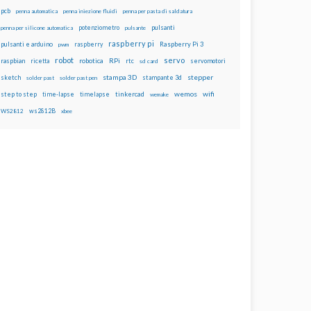
pcb
penna automatica
penna iniezione fluidi
penna per pasta di saldatura
potenziometro
pulsanti
penna per silicone automatica
pulsante
raspberry pi
pulsanti e arduino
raspberry
Raspberry Pi 3
pwm
robot
servo
RPi
raspbian
robotica
rtc
servomotori
ricetta
sd card
stampa 3D
stepper
sketch
stampante 3d
solder past
solder past pen
wemos
wifi
step to step
tinkercad
time-lapse
timelapse
wemake
ws2812B
WS2812
xbee