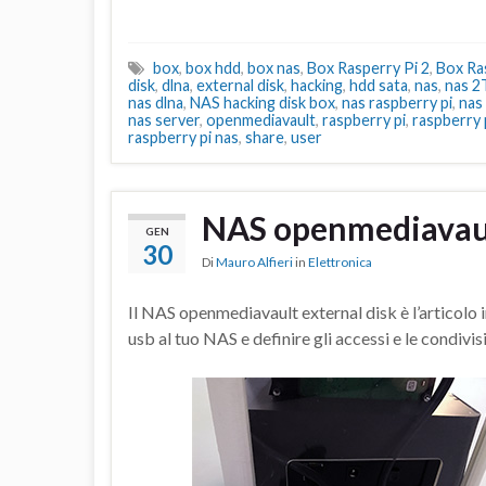
box
,
box hdd
,
box nas
,
Box Rasperry Pi 2
,
Box Ras
disk
,
dlna
,
external disk
,
hacking
,
hdd sata
,
nas
,
nas 2
nas dlna
,
NAS hacking disk box
,
nas raspberry pi
,
nas
nas server
,
openmediavault
,
raspberry pi
,
raspberry 
raspberry pi nas
,
share
,
user
NAS openmediavaul
GEN
30
Di
Mauro Alfieri
in
Elettronica
Il NAS openmediavault external disk è l’articolo i
usb al tuo NAS e definire gli accessi e le condivisi