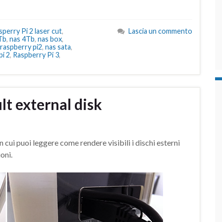
perry Pi 2 laser cut
,
Lascia un commento
Tb
,
nas 4Tb
,
nas box
,
 raspberry pi2
,
nas sata
,
pi 2
,
Raspberry Pi 3
,
t external disk
n cui puoi leggere come rendere visibili i dischi esterni
oni.