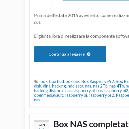
Prima dell’estate 2016 avevi letto come realizzare
cut.
E’ giunta l’ora di realizzare la componente softwa
Continua a leggere
box
,
box hdd
,
box nas
,
Box Rasperry Pi 2
,
Box Ras
disk
,
dlna
,
hacking
,
hdd sata
,
nas
,
nas 2Tb
,
nas 4Tb
,
n
hacking disk box
,
nas raspberry pi
,
nas raspberry pi2
openmediavault
,
raspberry pi
,
raspberry pi 2
,
Raspbe
nas
Box NAS completa
GEN