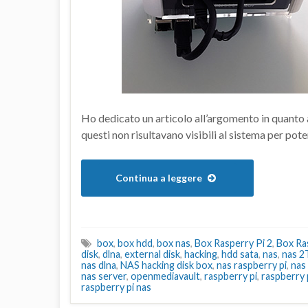
Ho dedicato un articolo all’argomento in quanto a
questi non risultavano visibili al sistema per pote
Continua a leggere
box
,
box hdd
,
box nas
,
Box Rasperry Pi 2
,
Box Ras
disk
,
dlna
,
external disk
,
hacking
,
hdd sata
,
nas
,
nas 2
nas dlna
,
NAS hacking disk box
,
nas raspberry pi
,
nas
nas server
,
openmediavault
,
raspberry pi
,
raspberry 
raspberry pi nas