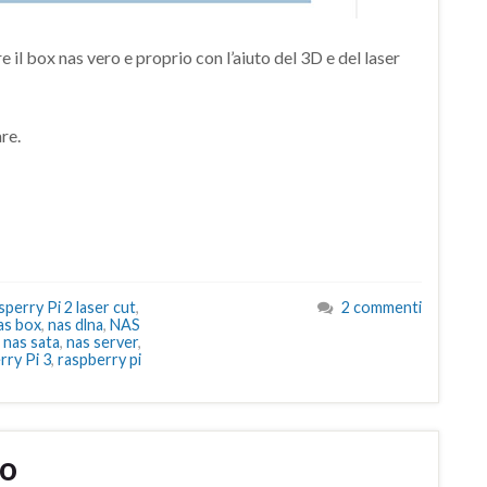
 il box nas vero e proprio con l’aiuto del 3D e del laser
re.
perry Pi 2 laser cut
,
2 commenti
as box
,
nas dlna
,
NAS
,
nas sata
,
nas server
,
rry Pi 3
,
raspberry pi
to