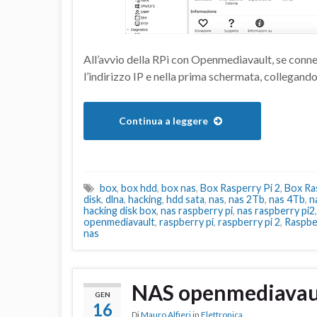
All’avvio della RPi con Openmediavault, se conn
l’indirizzo IP e nella prima schermata, collegand
Continua a leggere
box
,
box hdd
,
box nas
,
Box Rasperry Pi 2
,
Box Ras
disk
,
dlna
,
hacking
,
hdd sata
,
nas
,
nas 2Tb
,
nas 4Tb
,
n
hacking disk box
,
nas raspberry pi
,
nas raspberry pi2
openmediavault
,
raspberry pi
,
raspberry pi 2
,
Raspbe
nas
NAS openmediavau
GEN
16
Di
Mauro Alfieri
in
Elettronica