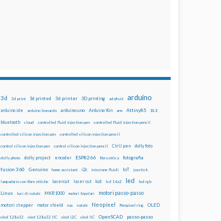
arduino
3d
3d printed
3d printer
3D printing
3d print
adafruit
Attiny85
arduino uno
Arduino Yún
arduino ide
arduino leonardo
arm
BLE
bluetooth
cloud
controlled fluid injection pen
controlled fluid injection pencil
controlled silicon injection pen
controlled silicon injection pencil
dolly foto
control silicon injection pen
control silicon injection pencil
CtrlJ pen
ESP8266
dolly project
encoder
fotografia
dolly photo
fibra ottica
fusion 360
Genuino
i2c
IoT
home assistant
iniezione fluidi
joystick
led
lcd
lasercut
laser cut
lampadario con fibre ottiche
lcd 16x2
led rgb
motori passo-passo
Linux
MKR1000
luci di natale
motori bipolari
Neopixel
motori stepper
motor shield
OLED
nas
natale
Neopixel ring
OpenSCAD
passo-passo
oled 128x32
oled 128x32 IIC
oled i2C
oled IIC