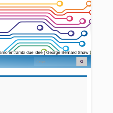
Search for:
займы на
карту срочно