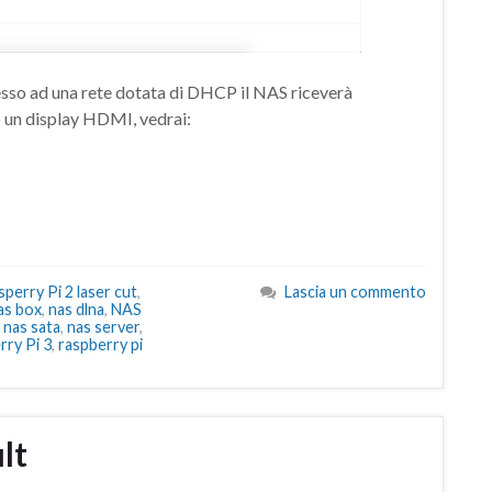
esso ad una rete dotata di DHCP il NAS riceverà
o un display HDMI, vedrai:
perry Pi 2 laser cut
,
Lascia un commento
as box
,
nas dlna
,
NAS
,
nas sata
,
nas server
,
rry Pi 3
,
raspberry pi
lt