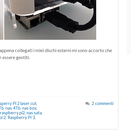
ppena collegati i miei dischi esterni mi sono accorto che
r essere gestiti.
perry Pi 2 laser cut
,
2 commenti
Tb
,
nas 4Tb
,
nas box
,
 raspberry pi2
,
nas sata
,
pi 2
,
Raspberry Pi 3
,