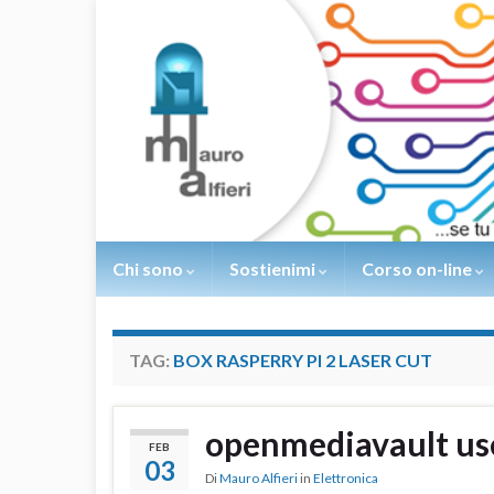
Chi sono
Sostienimi
Corso on-line
TAG:
BOX RASPERRY PI 2 LASER CUT
openmediavault us
FEB
03
Di
Mauro Alfieri
in
Elettronica