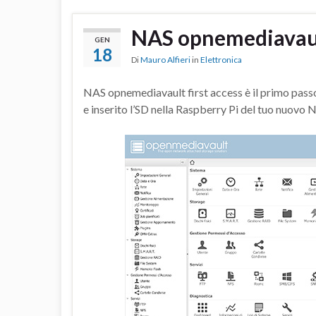
NAS opnemediavault
GEN
18
Di
Mauro Alfieri
in
Elettronica
NAS opnemediavault first access è il primo passo
e inserito l’SD nella Raspberry Pi del tuo nuovo 