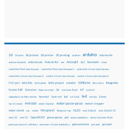
arduino
3d
3d printed
3d printer
3D printing
3d print
adafruit
arduino ide
Attiny85
arduino uno
Arduino Yún
bluetooth
arduino leonardo
arm
BLE
cloud
controlled fluid injection pen
controlled fluid injection pencil
controlled silicon injection pen
controlled silicon injection pencil
control silicon injection pen
control silicon injection pencil
ESP8266
dolly foto
dolly project
encoder
fotografia
CtrlJ pen
dolly photo
fibra ottica
fusion 360
Genuino
i2c
IoT
home assistant
iniezione fluidi
joystick
led
lcd
Linux
lasercut
laser cut
lampadario con fibre ottiche
lcd 16x2
led rgb
motori passo-passo
MKR1000
motori stepper
luci di natale
motori bipolari
Neopixel
motor shield
OLED
nas
natale
Neopixel ring
oled 128x32
oled 128x32 IIC
OpenSCAD
passo-passo
pcb
oled i2C
oled IIC
penna automatica
penna iniezione fluidi
potenziometro
pulsanti
penna per pasta di saldatura
penna per silicone automatica
pulsante