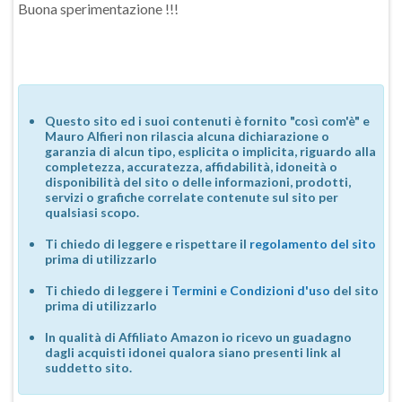
Buona sperimentazione !!!
Questo sito ed i suoi contenuti è fornito "così com'è" e
Mauro Alfieri non rilascia alcuna dichiarazione o
garanzia di alcun tipo, esplicita o implicita, riguardo alla
completezza, accuratezza, affidabilità, idoneità o
disponibilità del sito o delle informazioni, prodotti,
servizi o grafiche correlate contenute sul sito per
qualsiasi scopo.
Ti chiedo di leggere e rispettare il
regolamento del sito
prima di utilizzarlo
Ti chiedo di leggere i
Termini e Condizioni d'uso
del sito
prima di utilizzarlo
In qualità di Affiliato Amazon io ricevo un guadagno
dagli acquisti idonei qualora siano presenti link al
suddetto sito.