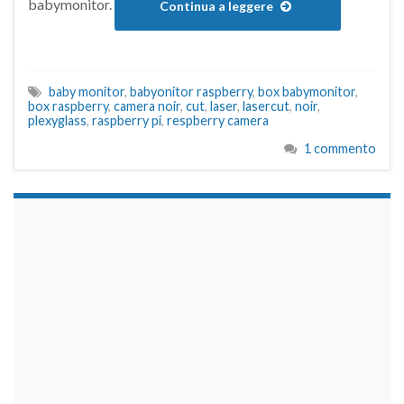
babymonitor.
Continua a leggere
baby monitor
,
babyonitor raspberry
,
box babymonitor
,
box raspberry
,
camera noir
,
cut
,
laser
,
lasercut
,
noir
,
plexyglass
,
raspberry pi
,
respberry camera
1 commento
займы на карту срочно