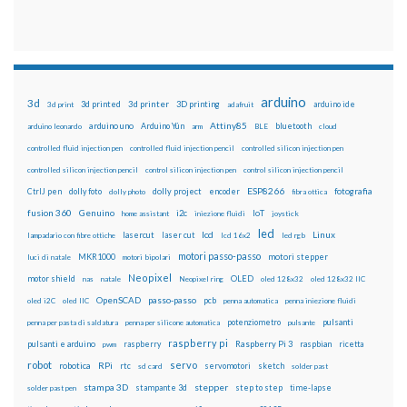
arduino
3d
3d printed
3d printer
3D printing
3d print
adafruit
arduino ide
Attiny85
arduino uno
Arduino Yún
bluetooth
arduino leonardo
arm
BLE
cloud
controlled fluid injection pen
controlled fluid injection pencil
controlled silicon injection pen
controlled silicon injection pencil
control silicon injection pen
control silicon injection pencil
ESP8266
dolly foto
dolly project
encoder
fotografia
CtrlJ pen
dolly photo
fibra ottica
fusion 360
Genuino
i2c
IoT
home assistant
iniezione fluidi
joystick
led
lcd
Linux
lasercut
laser cut
lampadario con fibre ottiche
lcd 16x2
led rgb
motori passo-passo
MKR1000
motori stepper
luci di natale
motori bipolari
Neopixel
motor shield
OLED
nas
natale
Neopixel ring
oled 128x32
oled 128x32 IIC
OpenSCAD
passo-passo
pcb
oled i2C
oled IIC
penna automatica
penna iniezione fluidi
potenziometro
pulsanti
penna per pasta di saldatura
penna per silicone automatica
pulsante
raspberry pi
pulsanti e arduino
raspberry
Raspberry Pi 3
raspbian
pwm
ricetta
robot
servo
RPi
robotica
rtc
servomotori
sketch
sd card
solder past
stampa 3D
stepper
stampante 3d
step to step
solder past pen
time-lapse