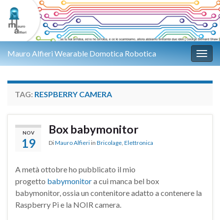
Mauro Alfieri Wearable Domotica Robotica
Attiv
TAG:
RESPBERRY CAMERA
Box babymonitor
NOV
19
Di
Mauro Alfieri
in
Bricolage
,
Elettronica
A metà ottobre ho pubblicato il mio
progetto
babymonitor
a cui manca bel box
babymonitor, ossia un contenitore adatto a contenere la
Raspberry Pi e la NOIR camera.