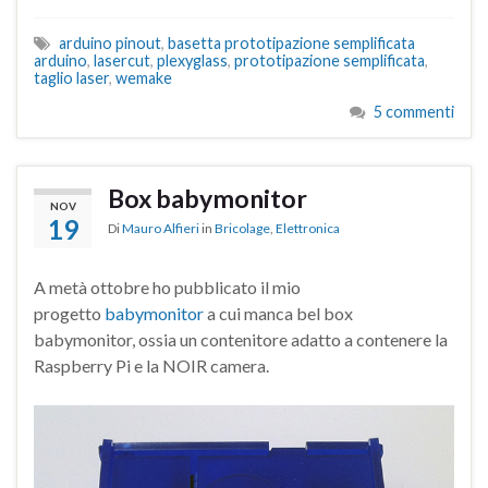
arduino pinout
,
basetta prototipazione semplificata
arduino
,
lasercut
,
plexyglass
,
prototipazione semplificata
,
taglio laser
,
wemake
5 commenti
Box babymonitor
NOV
19
Di
Mauro Alfieri
in
Bricolage
,
Elettronica
A metà ottobre ho pubblicato il mio
progetto
babymonitor
a cui manca bel box
babymonitor, ossia un contenitore adatto a contenere la
Raspberry Pi e la NOIR camera.