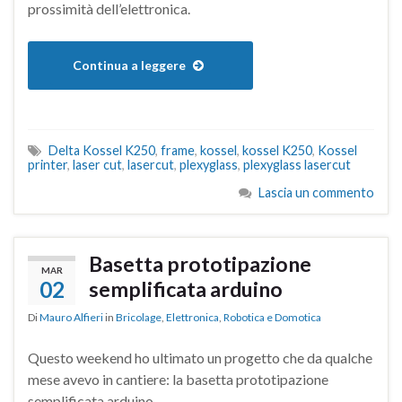
prossimità dell’elettronica.
Continua a leggere
Delta Kossel K250
,
frame
,
kossel
,
kossel K250
,
Kossel
printer
,
laser cut
,
lasercut
,
plexyglass
,
plexyglass lasercut
Lascia un commento
Basetta prototipazione
MAR
02
semplificata arduino
Di
Mauro Alfieri
in
Bricolage
,
Elettronica
,
Robotica e Domotica
Questo weekend ho ultimato un progetto che da qualche
mese avevo in cantiere: la basetta prototipazione
semplificata arduino