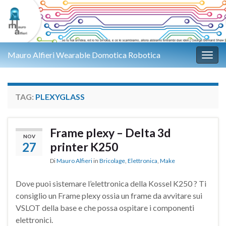
Mauro Alfieri Wearable Domotica Robotica
Attiv
TAG:
PLEXYGLASS
Frame plexy – Delta 3d
NOV
27
printer K250
Di
Mauro Alfieri
in
Bricolage
,
Elettronica
,
Make
Dove puoi sistemare l’elettronica della Kossel K250 ? Ti
consiglio un Frame plexy ossia un frame da avvitare sui
VSLOT della base e che possa ospitare i componenti
elettronici.