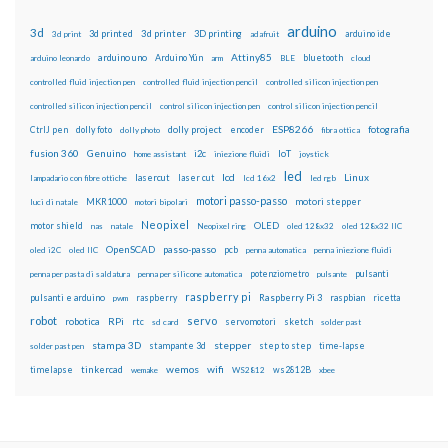
arduino
3d
3d printed
3d printer
3D printing
3d print
adafruit
arduino ide
Attiny85
arduino uno
Arduino Yún
bluetooth
arduino leonardo
arm
BLE
cloud
controlled fluid injection pen
controlled fluid injection pencil
controlled silicon injection pen
controlled silicon injection pencil
control silicon injection pen
control silicon injection pencil
ESP8266
dolly foto
dolly project
encoder
fotografia
CtrlJ pen
dolly photo
fibra ottica
fusion 360
Genuino
i2c
IoT
home assistant
iniezione fluidi
joystick
led
lcd
Linux
lasercut
laser cut
lampadario con fibre ottiche
lcd 16x2
led rgb
motori passo-passo
MKR1000
motori stepper
luci di natale
motori bipolari
Neopixel
motor shield
OLED
nas
natale
Neopixel ring
oled 128x32
oled 128x32 IIC
OpenSCAD
passo-passo
pcb
oled i2C
oled IIC
penna automatica
penna iniezione fluidi
potenziometro
pulsanti
penna per pasta di saldatura
penna per silicone automatica
pulsante
raspberry pi
pulsanti e arduino
raspberry
Raspberry Pi 3
raspbian
pwm
ricetta
robot
servo
RPi
robotica
rtc
servomotori
sketch
sd card
solder past
stampa 3D
stepper
stampante 3d
step to step
solder past pen
time-lapse
wemos
wifi
tinkercad
ws2812B
timelapse
wemake
WS2812
xbee