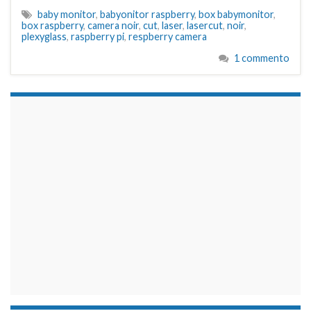
baby monitor
,
babyonitor raspberry
,
box babymonitor
,
box raspberry
,
camera noir
,
cut
,
laser
,
lasercut
,
noir
,
plexyglass
,
raspberry pi
,
respberry camera
1 commento
займы на карту срочно