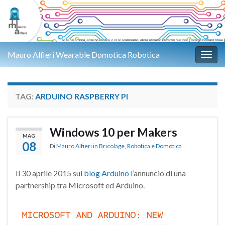
Mauro Alfieri Wearable Domotica Robotica
Attiv
TAG:
ARDUINO RASPBERRY PI
Windows 10 per Makers
MAG
08
Di
Mauro Alfieri
in
Bricolage
,
Robotica e Domotica
Il 30 aprile 2015 sul
blog Arduino
l’annuncio di una
partnership tra Microsoft ed Arduino.