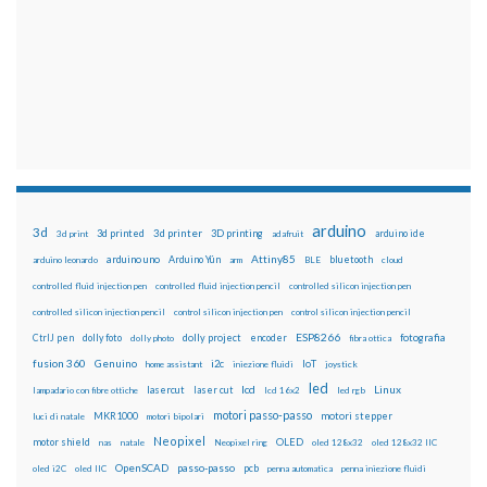
arduino
3d
3d printed
3d printer
3D printing
3d print
adafruit
arduino ide
Attiny85
arduino uno
Arduino Yún
bluetooth
arduino leonardo
arm
BLE
cloud
controlled fluid injection pen
controlled fluid injection pencil
controlled silicon injection pen
controlled silicon injection pencil
control silicon injection pen
control silicon injection pencil
ESP8266
dolly foto
dolly project
encoder
fotografia
CtrlJ pen
dolly photo
fibra ottica
fusion 360
Genuino
i2c
IoT
home assistant
iniezione fluidi
joystick
led
lcd
Linux
lasercut
laser cut
lampadario con fibre ottiche
lcd 16x2
led rgb
motori passo-passo
MKR1000
motori stepper
luci di natale
motori bipolari
Neopixel
motor shield
OLED
nas
natale
Neopixel ring
oled 128x32
oled 128x32 IIC
OpenSCAD
passo-passo
pcb
oled i2C
oled IIC
penna automatica
penna iniezione fluidi