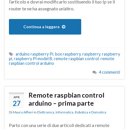
l’articolo e dovrai modificarlo sostituendo il tuo Ip se il
router te ne ha assegnato un’altro.
Continua a leggere
arduino raspberry Pi
,
box raspberry
,
raspberry
,
raspberry
pi
,
raspberry Pi model B
,
remote raspbian control
,
remote
raspbian control arduino
4 commenti
Remote raspbian control
APR
27
arduino – prima parte
Di
Mauro Alfieri
in
Elettronica
,
Informatica
,
Robotica e Domotica
Parto con una serie di due articoli dedicati a remote