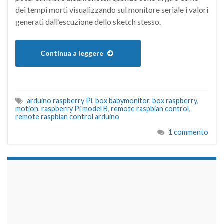
dei tempi morti visualizzando sul monitore seriale i valori
generati dall’escuzione dello sketch stesso.
Continua a leggere
arduino raspberry Pi
,
box babymonitor
,
box raspberry
,
motion
,
raspberry Pi model B
,
remote raspbian control
,
remote raspbian control arduino
1 commento
займы на карту срочно