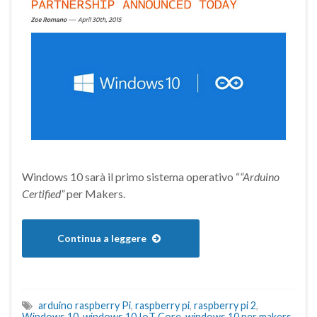
Windows 10 sarà il primo sistema operativo “
“Arduino
Certified”
per Makers.
Continua a leggere
arduino raspberry Pi
,
raspberry pi
,
raspberry pi 2
,
Windows 10
,
windows 10 IoT Core
,
windows 10 per makers
,