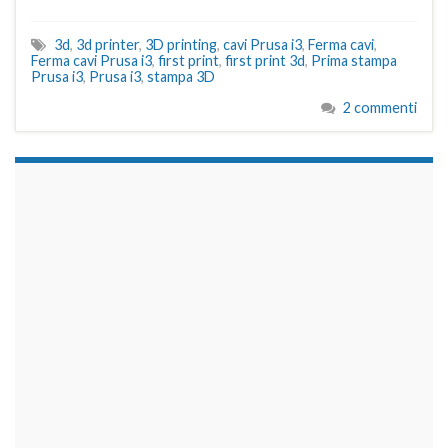
3d
,
3d printer
,
3D printing
,
cavi Prusa i3
,
Ferma cavi
,
Ferma cavi Prusa i3
,
first print
,
first print 3d
,
Prima stampa
Prusa i3
,
Prusa i3
,
stampa 3D
2 commenti
займы на карту срочно