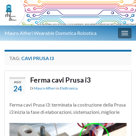
Mauro Alfieri Wearable Domotica Robotica
Attiv
TAG:
CAVI PRUSA I3
Ferma cavi Prusa i3
AGO
24
Di
Mauro Alfieri
in
Elettronica
Ferma cavi Prusa i3: terminata la costruzione della Prusa
i3 inizia la fase di elaborazioni, sistemazioni, migliorie