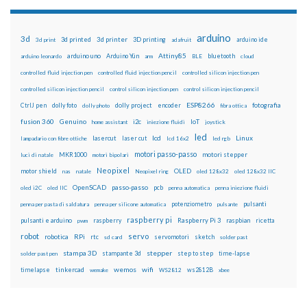
arduino
3d
3d printed
3d printer
3D printing
3d print
adafruit
arduino ide
Attiny85
arduino uno
Arduino Yún
bluetooth
arduino leonardo
arm
BLE
cloud
controlled fluid injection pen
controlled fluid injection pencil
controlled silicon injection pen
controlled silicon injection pencil
control silicon injection pen
control silicon injection pencil
ESP8266
dolly foto
dolly project
encoder
fotografia
CtrlJ pen
dolly photo
fibra ottica
fusion 360
Genuino
i2c
IoT
home assistant
iniezione fluidi
joystick
led
lcd
Linux
lasercut
laser cut
lampadario con fibre ottiche
lcd 16x2
led rgb
motori passo-passo
MKR1000
motori stepper
luci di natale
motori bipolari
Neopixel
motor shield
OLED
nas
natale
Neopixel ring
oled 128x32
oled 128x32 IIC
OpenSCAD
passo-passo
pcb
oled i2C
oled IIC
penna automatica
penna iniezione fluidi
potenziometro
pulsanti
penna per pasta di saldatura
penna per silicone automatica
pulsante
raspberry pi
pulsanti e arduino
raspberry
Raspberry Pi 3
raspbian
pwm
ricetta
robot
servo
RPi
robotica
rtc
servomotori
sketch
sd card
solder past
stampa 3D
stepper
stampante 3d
step to step
solder past pen
time-lapse
wemos
wifi
tinkercad
ws2812B
timelapse
wemake
WS2812
xbee