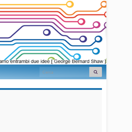
Search for:
займы на
карту срочно