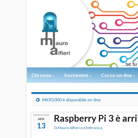
Chi sono
Sostienimi
Corso on-line
MKR1000 è disponibile on-line
Raspberry Pi 3 è arr
APR
13
Di
Mauro Alfieri
in
Elettronica