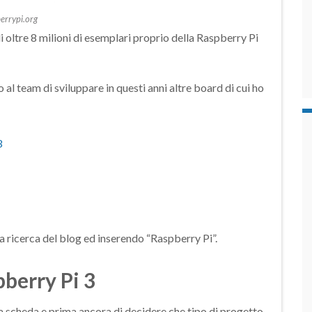
errypi.org
di oltre 8 milioni di esemplari proprio della Raspberry Pi
al team di sviluppare in questi anni altre board di cui ho
3
 la ricerca del blog ed inserendo “Raspberry Pi”.
pberry Pi 3
a scheda e prima ancora di decidere che tipo di progetto