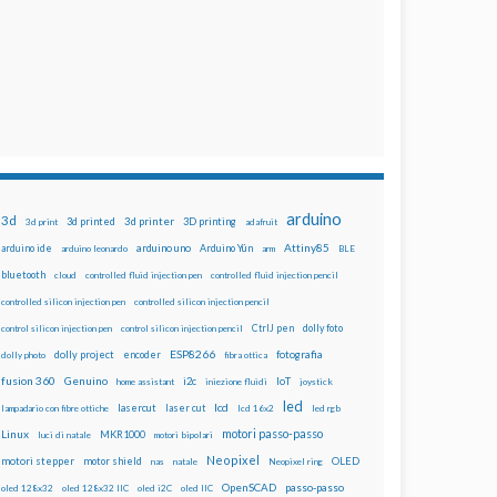
arduino
3d
3d printed
3d printer
3D printing
3d print
adafruit
Attiny85
arduino uno
Arduino Yún
arduino ide
arduino leonardo
arm
BLE
bluetooth
cloud
controlled fluid injection pen
controlled fluid injection pencil
controlled silicon injection pen
controlled silicon injection pencil
dolly foto
control silicon injection pen
control silicon injection pencil
CtrlJ pen
ESP8266
dolly project
encoder
fotografia
dolly photo
fibra ottica
fusion 360
Genuino
i2c
IoT
home assistant
iniezione fluidi
joystick
led
lcd
lasercut
laser cut
lampadario con fibre ottiche
lcd 16x2
led rgb
motori passo-passo
Linux
MKR1000
luci di natale
motori bipolari
Neopixel
motori stepper
motor shield
OLED
nas
natale
Neopixel ring
OpenSCAD
passo-passo
oled 128x32
oled 128x32 IIC
oled i2C
oled IIC