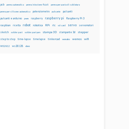
pcb
penna automatica
penna iniezione fluidi
penna per pasta di saldatura
potenziometro
pulsanti
penna per silicone automatica
pulsante
raspberry pi
pulsanti e arduino
raspberry
Raspberry Pi 3
pwm
robot
servo
RPi
raspbian
robotica
rtc
servomotori
ricetta
sd card
stampa 3D
stepper
sketch
stampante 3d
solder past
solder past pen
wemos
wifi
step to step
tinkercad
time-lapse
timelapse
wemake
ws2812B
WS2812
xbee