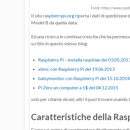
Fonte: https://www.raspb
Il sito
raspberrypi.org
riporta i dati di spedizione 
Model B da quella data.
Ed una ricerca in continua crescita che ha permesso 
scritto in questo stesso blog:
Raspberry Pi – installa raspbian del 03.05.201
xbmc con Raspberry Pi del 19.06.2013
babymonitor con Raspberry Pi del 15.10.2014
Pi Zero un computer a 5$ del 04.12.2015
solo per citarne alcuni, altri li puoi trovare usando
Caratteristiche della Ras
Come sai, prima di sperimentare direttamente sull