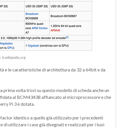
: it.wikipedia.org
à e le caratteristiche di architettura da 32 a 64bit e da
 la prima volta trovi su questo modello di scheda anche un
ffidata al BCM43438 affiancato al microprocessore e che
erry Pi 3 è dotata.
-factor identico a quello già utilizzato per i precedenti
di utilizzare i case già disegnati e realizzati per i tuoi