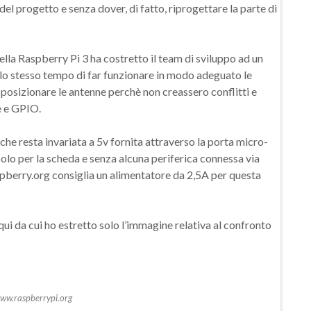
el progetto e senza dover, di fatto, riprogettare la parte di
lla Raspberry Pi 3 ha costretto il team di sviluppo ad un
lo stesso tempo di far funzionare in modo adeguato le
 posizionare le antenne perchè non creassero conflitti e
e e GPIO.
he resta invariata a 5v fornita attraverso la porta micro-
olo per la scheda e senza alcuna periferica connessa via
spberry.org consiglia un alimentatore da 2,5A per questa
ui da cui ho estretto solo l’immagine relativa al confronto
www.raspberrypi.org