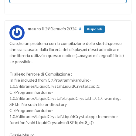
mauro
il
19 Gennaio 2014
#
Rispondi
Ciao,ho un problema con la compilazione dello sketch,penso
che sia causato dalla libreria del display,mi riesci ad indicare
che libreria utilizzi in questo codice (…magari mi segnali il link )
se possibile.
Ti allego l’errore di Compilazione :
In file included from C:\Programmi\arduino-
1.0.5\libraries\LiquidCrystal\LiquidCrystal.cpp:1:
C:\Programmi\arduino-
1.0.5\libraries\LiquidCrystal\/LiquidCrystal.h:7:17: warning:
SPI.h: No such file or directory
C:\Programmi\arduino-
1.0.5\libraries\LiquidCrystal\LiquidCrystal.cpp: In member
function ‘void LiquidCrystal::initSPI(uint8_t)’:
Grazie,Mauro