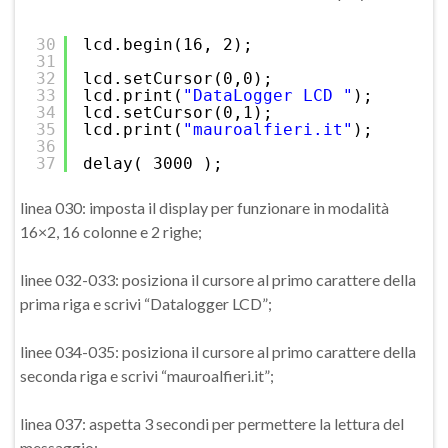
30
lcd.begin(16, 2);
31
32
lcd.setCursor(0,0);
33
lcd.print(
"DataLogger LCD "
);
34
lcd.setCursor(0,1);
35
lcd.print(
"mauroalfieri.it"
);
36
37
delay( 3000 );
linea 030: imposta il display per funzionare in modalità
16×2, 16 colonne e 2 righe;
linee 032-033: posiziona il cursore al primo carattere della
prima riga e scrivi “Datalogger LCD”;
linee 034-035: posiziona il cursore al primo carattere della
seconda riga e scrivi “mauroalfieri.it”;
linea 037: aspetta 3 secondi per permettere la lettura del
messaggio;