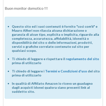
Buon monitor domotico !!!
Questo sito ed i suoi contenuti è fornito "così com'è" e
Mauro Alfieri non rilascia alcuna dichiarazione o
garanzia di alcun tipo, esplicita o implicita, riguardo alla
completezza, accuratezza, affidabilità, idoneità o
disponibilità del sito o delle informazioni, prodotti,
servizi o grafiche correlate contenute sul sito per
qualsiasi scopo.
Ti chiedo di leggere e rispettare il
regolamento del sito
prima di utilizzarlo
Ti chiedo di leggere i
Termini e Condizioni d'uso
del sito
prima di utilizzarlo
In qualità di Affiliato Amazon io ricevo un guadagno
dagli acquisti idonei qualora siano presenti link al
suddetto sito.