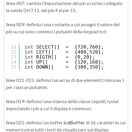
linea 007: cambia l’impostazione del pin a cui hai collegato
la sonda DHT11, dal pin 4 al pin 15;
linea 009: definisci una costante a cui assegni il valore del
pin su cui sono connessi i pulsanti della keypad lcd;
11
int
SELECT[]  =  {720,760};
12
int
LEFT[]    =  {480,520};
13
int
RIGTH[]   =  {0,20};
14
int
UP[]      =  {120,160};
15
int
DOWN[]    =  {300,350};
linee 011-015: definisci un array di due elementi ( min,max )
per ciascun pulsante;
linea 019: definisci una istanza della classe LiquidCrystal
impostando i pin a cui il display è connesso;
linea 021: definisci un buffer
lcdBuffer
di 16 caratteri in cui
memorizzerai tutti i testi da visualizzare sul display;