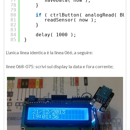
77
saveData( now );
78
}   
79
80
if
( ctrlButton( analogRead( BUT
81
readSensor( now );
82
}
83
84
delay( 1000 );
85
}
L’unica linea identica è la linea 066, a seguire:
linee 068-075: scrivi sul display la data e l’ora corrente;