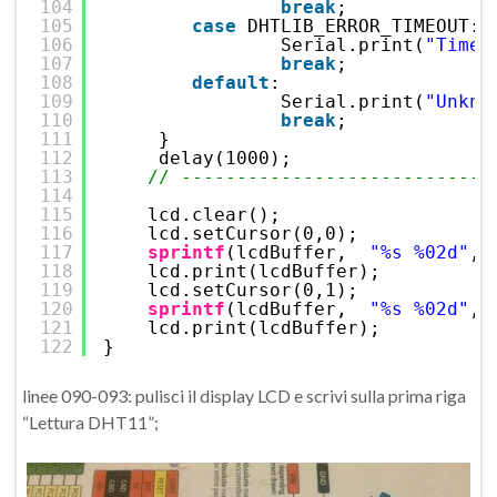
104
break
;
105
case
DHTLIB_ERROR_TIMEOUT: 
106
Serial.print(
"Time 
107
break
;
108
default
: 
109
Serial.print(
"Unkno
110
break
;
111
}
112
delay(1000);
113
// ----------------------------
114
115
lcd.clear(); 
116
lcd.setCursor(0,0);
117
sprintf
(lcdBuffer,  
"%s %02d"
, 
118
lcd.print(lcdBuffer);
119
lcd.setCursor(0,1);
120
sprintf
(lcdBuffer,  
"%s %02d"
, 
121
lcd.print(lcdBuffer);
122
}
linee 090-093: pulisci il display LCD e scrivi sulla prima riga
“Lettura DHT11”;