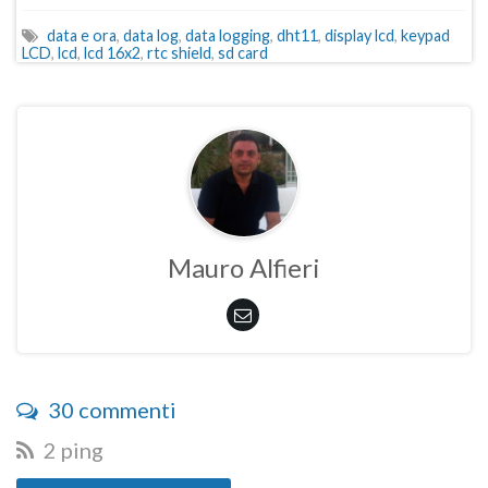
data e ora
,
data log
,
data logging
,
dht11
,
display lcd
,
keypad
LCD
,
lcd
,
lcd 16x2
,
rtc shield
,
sd card
Mauro Alfieri
30 commenti
2 ping