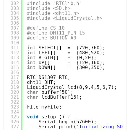
002
#include "RTClib.h"
003
#include <SD.h>
004
#include <dht11.h>
005
#include <LiquidCrystal.h>
006
007
#define CS 10
008
#define DHT11_PIN 15
009
#define BUTTON A0
010
011
int
SELECT[]  =  {720,760};
012
int
LEFT[]    =  {480,520};
013
int
RIGTH[]   =  {0,20};
014
int
UP[]      =  {120,160};
015
int
DOWN[]    =  {300,350};
016
017
RTC_DS1307 RTC;
018
dht11 DHT;
019
LiquidCrystal lcd(8,9,4,5,6,7);
020
char
buffer[50];
021
char
lcdBuffer[16];
022
023
File myFile;
024
025
void
setup () {
026
Serial.begin(57600);
027
Serial.print(
"Initializing SD c