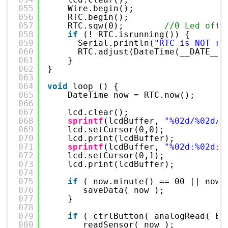
055
Wire.begin();
056
RTC.begin();
057
RTC.sqw(0);        
//0 Led off 
058
if
(! RTC.isrunning()) {
059
Serial.println(
"RTC is NOT ru
060
RTC.adjust(DateTime(__DATE__,
061
}
062
}
063
064
void
loop () {
065
DateTime now = RTC.now();
066
067
lcd.clear(); 
068
sprintf
(lcdBuffer, 
"%02d/%02d/%
069
lcd.setCursor(0,0);
070
lcd.print(lcdBuffer);
071
sprintf
(lcdBuffer, 
"%02d:%02d:%
072
lcd.setCursor(0,1);
073
lcd.print(lcdBuffer);
074
075
if
( now.minute() == 00 || now.
076
saveData( now );
077
}   
078
079
if
( ctrlButton( analogRead( BU
080
readSensor( now );