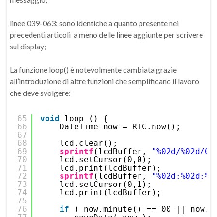
linee 039-063: sono identiche a quanto presente nei
precedenti articoli a meno delle linee aggiunte per scrivere
sul display;
La funzione loop() è notevolmente cambiata grazie
all’introduzione di altre funzioni che semplificano il lavoro
che deve svolgere:
65
void
loop () {
66
DateTime now = RTC.now();
67
68
lcd.clear(); 
69
sprintf
(lcdBuffer, 
"%02d/%02d/04
70
lcd.setCursor(0,0);
71
lcd.print(lcdBuffer);
72
sprintf
(lcdBuffer, 
"%02d:%02d:%0
73
lcd.setCursor(0,1);
74
lcd.print(lcdBuffer);
75
76
if
( now.minute() == 00 || now.m