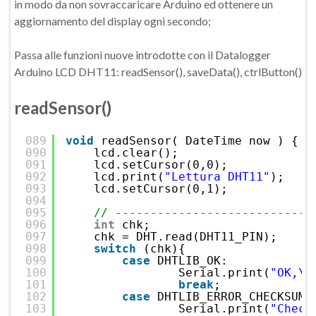
in modo da non sovraccaricare Arduino ed ottenere un
aggiornamento del display ogni secondo;
Passa alle funzioni nuove introdotte con il Datalogger
Arduino LCD DHT11: readSensor(), saveData(), ctrlButton()
readSensor()
089
void
readSensor( DateTime now ) {
090
lcd.clear(); 
091
lcd.setCursor(0,0);
092
lcd.print(
"Lettura DHT11"
);
093
lcd.setCursor(0,1);
094
095
// ----------------------------
096
int
chk;
097
chk = DHT.read(DHT11_PIN);    
/
098
switch
(chk){
099
case
DHTLIB_OK:  
100
Serial.print(
"OK,\t
101
break
;
102
case
DHTLIB_ERROR_CHECKSUM:
103
Serial.print(
"Check