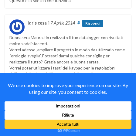
Questo è lo sketch che funziona
Idris cesa
il
7 Aprile 2014
#
Rispondi
Buonasera,Mauro.Ho realizzato il tuo datalogger con risultati
molto soddisfacenti.
Vorrei adesso ,ampliare il progetto in modo da utilizzarlo come
“orologio sveglia”.Potresti darmi qualche consiglio per
realizzare il tutto? Grazie ancora e buona serata.
Vorrei poter utilizzare i tasti del kaypad per le regolazioni
dell’ora ,della data ,dell’inserzione della sveglia….
Mauro Alfieri
il
8 Aprile 2014
#
Rispondi
Autore
Ciao Idris, sono contento. Posso consigliarti la lettura
dei miei articoli dedicati all’impostazione dell’ora con la
Keypad LCD ed arduino e come esempio di sveglia
potresti leggere l’articolo sulla centralina di irrigazione,
anche se non c’é scritto come renderla impostabile da