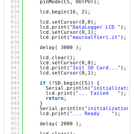
028
pinMode(CS, OUTPUT);
029
030
lcd.begin(16, 2);
031
032
lcd.setCursor(0,0);
033
lcd.print(
"DataLogger LCD "
);
034
lcd.setCursor(0,1);
035
lcd.print(
"mauroalfieri.it"
);
036
037
delay( 3000 );
038
039
lcd.clear();  
040
lcd.setCursor(0,0);
041
lcd.print(
"Init SD Card..."
);
042
lcd.setCursor(0,1);
043
044
if
(!SD.begin(CS)) {
045
Serial.println(
"initializatio
046
lcd.print(
"... Failed   "
);
047
return
;
048
}
049
Serial.println(
"initialization 
050
lcd.print(
"... Ready    "
);
051
052
delay( 2000 );
053
054
lcd.clear(); 