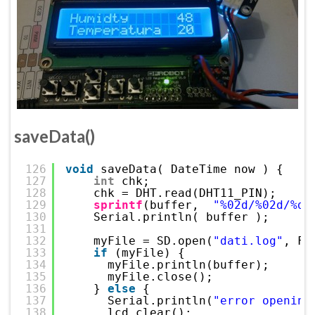
saveData()
126
void
saveData( DateTime now ) {
127
int
chk;
128
chk = DHT.read(DHT11_PIN);    
/
129
sprintf
(buffer,  
"%02d/%02d/%d 
130
Serial.println( buffer );
131
132
myFile = SD.open(
"dati.log"
, FI
133
if
(myFile) {
134
myFile.println(buffer);
135
myFile.close();
136
} 
else
{
137
Serial.println(
"error opening
138
lcd.clear(); 