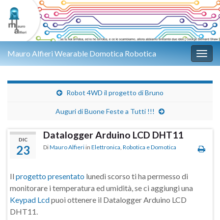
Mauro Alfieri Wearable Domotica Robotica
Attiv
Robot 4WD il progetto di Bruno
Auguri di Buone Feste a Tutti !!!
Datalogger Arduino LCD DHT11
DIC
23
Di
Mauro Alfieri
in
Elettronica
,
Robotica e Domotica
Il
progetto presentato
lunedì scorso ti ha permesso di
monitorare i temperatura ed umidità, se ci aggiungi una
Keypad Lcd
puoi ottenere il Datalogger Arduino LCD
DHT11.