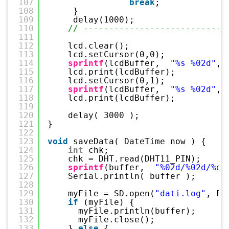
107
break
;
108
}
109
delay(1000);
110
// ----------------------------
111
112
lcd.clear(); 
113
lcd.setCursor(0,0);
114
sprintf
(lcdBuffer,  
"%s %02d"
, 
115
lcd.print(lcdBuffer);
116
lcd.setCursor(0,1);
117
sprintf
(lcdBuffer,  
"%s %02d"
, 
118
lcd.print(lcdBuffer);
119
120
delay( 3000 );
121
}
122
123
void
saveData( DateTime now ) {
124
int
chk;
125
chk = DHT.read(DHT11_PIN);    
/
126
sprintf
(buffer,  
"%02d/%02d/%d 
127
Serial.println( buffer );
128
129
myFile = SD.open(
"dati.log"
, FI
130
if
(myFile) {
131
myFile.println(buffer);
132
myFile.close();
133
} 
else
{