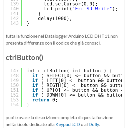
139
lcd.setCursor(0,0);
140
lcd.print(
"Err SD Write"
);
141
}
142
delay(1000);
143
}
tutta la funzione nel Datalogger Arduino LCD DHT11 non
presenta differenze con il codice che già conosci.
ctrlButton()
147
int
ctrlButton( 
int
button ) {
148
if
( SELECT[0] <= button && butto
149
if
( LEFT[0] <= button && button 
150
if
( RIGTH[0] <= button && button
151
if
( UP[0] <= button && button <=
152
if
( DOWN[0] <= button && button 
153
return
0;
154
}
puoi trovare la descrizione completa di questa funzione
nell’articolo dedicato alla
Keypad LCD
o al
Dolly
.