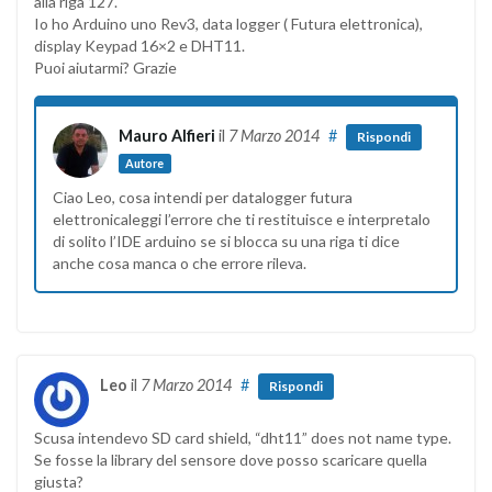
alla riga 127.
Io ho Arduino uno Rev3, data logger ( Futura elettronica),
display Keypad 16×2 e DHT11.
Puoi aiutarmi? Grazie
Mauro Alfieri
il
7 Marzo 2014
#
Rispondi
Autore
Ciao Leo, cosa intendi per datalogger futura
elettronicaleggi l’errore che ti restituisce e interpretalo
di solito l’IDE arduino se si blocca su una riga ti dice
anche cosa manca o che errore rileva.
Leo
il
7 Marzo 2014
#
Rispondi
Scusa intendevo SD card shield, “dht11” does not name type.
Se fosse la library del sensore dove posso scaricare quella
giusta?