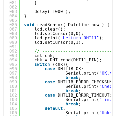
081
}
082
083
delay( 1000 );
084
}
085
086
void
readSensor( DateTime now ) {
087
lcd.clear(); 
088
lcd.setCursor(0,0);
089
lcd.print(
"Lettura DHT11"
);
090
lcd.setCursor(0,1);
091
092
// ----------------------------
093
int
chk;
094
chk = DHT.read(DHT11_PIN);    
/
095
switch
(chk){
096
case
DHTLIB_OK:  
097
Serial.print(
"OK,\t
098
break
;
099
case
DHTLIB_ERROR_CHECKSUM:
100
Serial.print(
"Check
101
break
;
102
case
DHTLIB_ERROR_TIMEOUT: 
103
Serial.print(
"Time 
104
break
;
105
default
: 
106
Serial.print(
"Unkno