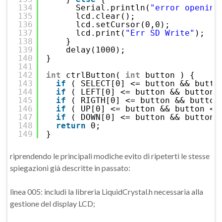
134
Serial.println(
"error opening
135
lcd.clear(); 
136
lcd.setCursor(0,0);
137
lcd.print(
"Err SD Write"
);
138
}
139
delay(1000);
140
}
141
142
int
ctrlButton( 
int
button ) {
143
if
( SELECT[0] <= button && butto
144
if
( LEFT[0] <= button && button 
145
if
( RIGTH[0] <= button && button
146
if
( UP[0] <= button && button <=
147
if
( DOWN[0] <= button && button 
148
return
0;
149
}
riprendendo le principali modiche evito di ripeterti le stesse
spiegazioni già descritte in passato:
linea 005: includi la libreria LiquidCrystal.h necessaria alla
gestione del display LCD;