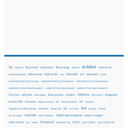
arduino
3d
3d printed
3d printer
3D printing
3d print
adafruit
arduino ide
Attiny85
arduino uno
Arduino Yún
bluetooth
arduino leonardo
arm
BLE
cloud
controlled fluid injection pen
controlled fluid injection pencil
controlled silicon injection pen
controlled silicon injection pencil
control silicon injection pen
control silicon injection pencil
ESP8266
dolly foto
dolly project
encoder
fotografia
CtrlJ pen
dolly photo
fibra ottica
fusion 360
Genuino
i2c
IoT
home assistant
iniezione fluidi
joystick
led
lcd
Linux
lasercut
laser cut
lampadario con fibre ottiche
lcd 16x2
led rgb
motori passo-passo
MKR1000
motori stepper
luci di natale
motori bipolari
Neopixel
motor shield
OLED
nas
natale
Neopixel ring
oled 128x32
oled 128x32 IIC