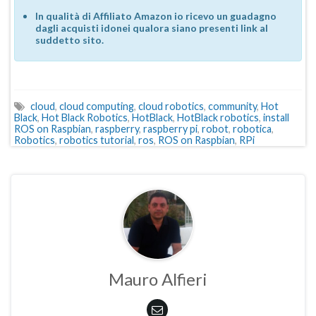
In qualità di Affiliato Amazon io ricevo un guadagno
dagli acquisti idonei qualora siano presenti link al
suddetto sito.
cloud
,
cloud computing
,
cloud robotics
,
community
,
Hot
Black
,
Hot Black Robotics
,
HotBlack
,
HotBlack robotics
,
install
ROS on Raspbian
,
raspberry
,
raspberry pi
,
robot
,
robotica
,
Robotics
,
robotics tutorial
,
ros
,
ROS on Raspbian
,
RPi
Mauro Alfieri