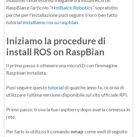
Indubbio l’interesse ed il legame tra Install ROS on
RaspBian e l’articolo
“HotBalck Robotics”
sopratutto
perchè per l’installazione puoi seguire il loro ben fatto
tutorial
installiamo ros su raspbian
Iniziamo la procedure di
install ROS on RaspBian
Il primo passo è ottenere una microSD con l’immagine
Raspbian installata.
Puoi seguire questo
tutorial
di qualche anno fa, ricorda di
utilizzare l’ultima versione disponibile sul sito ufficiale RPi.
Primo passo: trova la tua raspberry dopo averla connessa in
rete.
Per farlo io utilizzo il comando
nmap
come vedi di seguito: