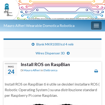
Mauro Alfieri Wearable Domotica Robotica
Attiv
Blynk MKR1000 lcd 4 relè
Wires Dispenser 3D
Install ROS on RaspBian
MAG
24
Di
Mauro Alfieri
in
Elettronica
Install ROS on RaspBian ti è utile se desideri installare ROS (
Robotic Operating System ) su una distribuzione standard
per Raspberry Pi come Raspbian.