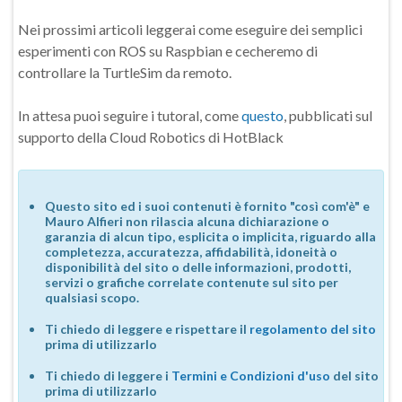
Nei prossimi articoli leggerai come eseguire dei semplici
esperimenti con ROS su Raspbian e cecheremo di
controllare la TurtleSim da remoto.
In attesa puoi seguire i tutoral, come
questo
, pubblicati sul
supporto della Cloud Robotics di HotBlack
Questo sito ed i suoi contenuti è fornito "così com'è" e
Mauro Alfieri non rilascia alcuna dichiarazione o
garanzia di alcun tipo, esplicita o implicita, riguardo alla
completezza, accuratezza, affidabilità, idoneità o
disponibilità del sito o delle informazioni, prodotti,
servizi o grafiche correlate contenute sul sito per
qualsiasi scopo.
Ti chiedo di leggere e rispettare il
regolamento del sito
prima di utilizzarlo
Ti chiedo di leggere i
Termini e Condizioni d'uso
del sito
prima di utilizzarlo