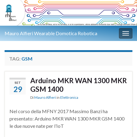
Mauro Alfieri Wearable Domotica Robotica
Attiv
TAG:
GSM
Arduino MKR WAN 1300 MKR
SET
29
GSM 1400
Di
Mauro Alfieri
in
Elettronica
Nel corso della MFNY 2017 Massimo Banzi ha
presentato: Arduino MKR WAN 1300 MKR GSM 1400
le due nuove nate per l’IoT