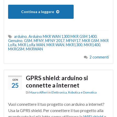
Continua a leggere
arduino
,
Arduino MKR WAN 1300 MKR GSM 1400
,
Genuino
,
GSM
,
MFNY
,
MFNY 2017
,
MFNY17
,
MKR GSM
,
MKR
LoRa
,
MKR LoRa WAN
,
MKR WAN
,
MKR1300
,
MKR1400
,
MKRGSM
,
MKRWAN
2 commenti
GPRS shield: arduino si
GEN
25
connette a internet
Di
Mauro Alfieri
in
Elettronica
,
Robotica e Domotica
Vuoi connettere il tuo progetto con arduino a internet?
Usa la GPRS shield. Per connettere il tuo progetto alla
grande rete hai già letto come utilizzare la
WiFi shield
o