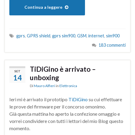
Continua a leggere
gprs
,
GPRS shield
,
gprs sim900
,
GSM
,
internet
,
sim900
183 commenti
TiDiGino è arrivato –
SET
14
unboxing
Di
Mauro Alfieri
in
Elettronica
Ieri mi è arrivato il prototipo
TiDiGino
su cui effettuare
le prove del firmware per il concorso omonimo.
Già questa mattina ho aperto la confezione omaggio e
vorrei condividere con tutti i lettori del mio Blog questo
momento.