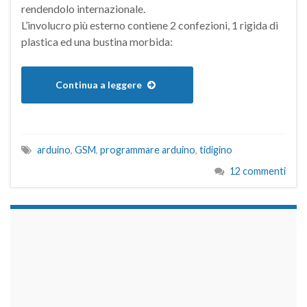
rendendolo internazionale.
L’involucro più esterno contiene 2 confezioni, 1 rigida di
plastica ed una bustina morbida:
Continua a leggere
arduino
,
GSM
,
programmare arduino
,
tidigino
12 commenti
займы на карту срочно