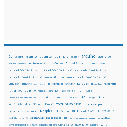
arduino
3d
3d printed
3d printer
3D printing
3d print
adafruit
arduino ide
Attiny85
arduino uno
Arduino Yún
bluetooth
arduino leonardo
arm
BLE
cloud
controlled fluid injection pen
controlled fluid injection pencil
controlled silicon injection pen
controlled silicon injection pencil
control silicon injection pen
control silicon injection pencil
ESP8266
dolly foto
dolly project
encoder
fotografia
CtrlJ pen
dolly photo
fibra ottica
fusion 360
Genuino
i2c
IoT
home assistant
iniezione fluidi
joystick
led
lcd
Linux
lasercut
laser cut
lampadario con fibre ottiche
lcd 16x2
led rgb
motori passo-passo
MKR1000
motori stepper
luci di natale
motori bipolari
Neopixel
motor shield
OLED
nas
natale
Neopixel ring
oled 128x32
oled 128x32 IIC
OpenSCAD
passo-passo
pcb
oled i2C
oled IIC
penna automatica
penna iniezione fluidi
potenziometro
pulsanti
penna per pasta di saldatura
penna per silicone automatica
pulsante