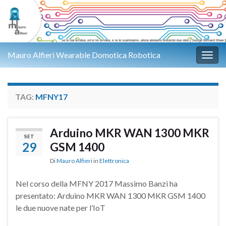
Mauro Alfieri Wearable Domotica Robotica
Attiv
TAG:
MFNY17
Arduino MKR WAN 1300 MKR
SET
29
GSM 1400
Di
Mauro Alfieri
in
Elettronica
Nel corso della MFNY 2017 Massimo Banzi ha
presentato: Arduino MKR WAN 1300 MKR GSM 1400
le due nuove nate per l’IoT