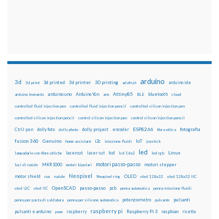
arduino
3d
3d printed
3d printer
3D printing
3d print
adafruit
arduino ide
Attiny85
arduino uno
Arduino Yún
bluetooth
arduino leonardo
arm
BLE
cloud
controlled fluid injection pen
controlled fluid injection pencil
controlled silicon injection pen
controlled silicon injection pencil
control silicon injection pen
control silicon injection pencil
ESP8266
dolly foto
dolly project
encoder
fotografia
CtrlJ pen
dolly photo
fibra ottica
fusion 360
Genuino
i2c
IoT
home assistant
iniezione fluidi
joystick
led
lcd
Linux
lasercut
laser cut
lampadario con fibre ottiche
lcd 16x2
led rgb
motori passo-passo
MKR1000
motori stepper
luci di natale
motori bipolari
Neopixel
motor shield
OLED
nas
natale
Neopixel ring
oled 128x32
oled 128x32 IIC
OpenSCAD
passo-passo
pcb
oled i2C
oled IIC
penna automatica
penna iniezione fluidi
potenziometro
pulsanti
penna per pasta di saldatura
penna per silicone automatica
pulsante
raspberry pi
pulsanti e arduino
raspberry
Raspberry Pi 3
raspbian
pwm
ricetta