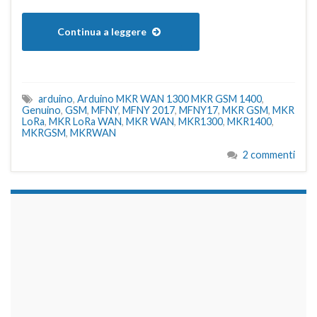
Continua a leggere
arduino
,
Arduino MKR WAN 1300 MKR GSM 1400
,
Genuino
,
GSM
,
MFNY
,
MFNY 2017
,
MFNY17
,
MKR GSM
,
MKR
LoRa
,
MKR LoRa WAN
,
MKR WAN
,
MKR1300
,
MKR1400
,
MKRGSM
,
MKRWAN
2 commenti
займы на карту срочно