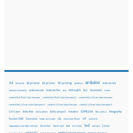
arduino
3d
3d printed
3d printer
3D printing
3d print
adafruit
arduino ide
Attiny85
arduino uno
Arduino Yún
bluetooth
arduino leonardo
arm
BLE
cloud
controlled fluid injection pen
controlled fluid injection pencil
controlled silicon injection pen
controlled silicon injection pencil
control silicon injection pen
control silicon injection pencil
ESP8266
dolly foto
dolly project
encoder
fotografia
CtrlJ pen
dolly photo
fibra ottica
fusion 360
Genuino
i2c
IoT
home assistant
iniezione fluidi
joystick
led
lcd
Linux
lasercut
laser cut
lampadario con fibre ottiche
lcd 16x2
led rgb
motori passo-passo
MKR1000
motori stepper