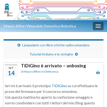
Mauro Alfieri Wearable Domotica Robotica
Attiv
Lampadario con fibre ottiche radiocomandato
Tutorial Arduino e le stringhe
TiDiGino è arrivato – unboxing
SET
14
Di
Mauro Alfieri
in
Elettronica
Ieri mi è arrivato il prototipo
TiDiGino
su cui effettuare le
prove del firmware per il concorso omonimo.
Già questa mattina ho aperto la confezione omaggio e
vorrei condividere con tutti i lettori del mio Blog questo