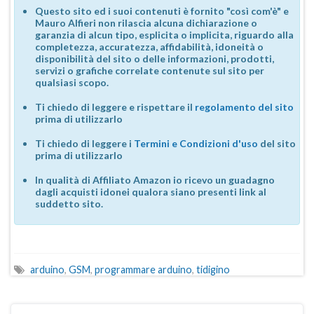
Questo sito ed i suoi contenuti è fornito "così com'è" e
Mauro Alfieri non rilascia alcuna dichiarazione o
garanzia di alcun tipo, esplicita o implicita, riguardo alla
completezza, accuratezza, affidabilità, idoneità o
disponibilità del sito o delle informazioni, prodotti,
servizi o grafiche correlate contenute sul sito per
qualsiasi scopo.
Ti chiedo di leggere e rispettare il
regolamento del sito
prima di utilizzarlo
Ti chiedo di leggere i
Termini e Condizioni d'uso
del sito
prima di utilizzarlo
In qualità di Affiliato Amazon io ricevo un guadagno
dagli acquisti idonei qualora siano presenti link al
suddetto sito.
arduino
,
GSM
,
programmare arduino
,
tidigino