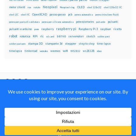
luci di natale
motori bipolari
Neopixel
motor shield
OLED
nas
natale
Neopixel ring
oled 128x32
oled 128x32 IIC
OpenSCAD
passo-passo
pcb
oled i2C
oled IIC
penna automatica
penna iniezione fluidi
potenziometro
pulsanti
penna per pasta di saldatura
penna per silicone automatica
pulsante
raspberry pi
pulsanti e arduino
raspberry
Raspberry Pi 3
raspbian
pwm
ricetta
robot
servo
RPi
robotica
rtc
servomotori
sketch
sd card
solder past
stampa 3D
stepper
stampante 3d
step to step
solder past pen
time-lapse
wemos
wifi
tinkercad
ws2812B
timelapse
wemake
WS2812
xbee
Il blog mauroalfieri.it ed i suoi contenuti sono distribuiti
con Licenza
Creative Commons Attribution Non commercial Share
Alike 4.0 International
© 2012-2018 Mauro Alfieri Elettronica Domotica Robotica Arduino Corsi
Formazione Maker
Realizzato con il
da
Graphene Themes
.