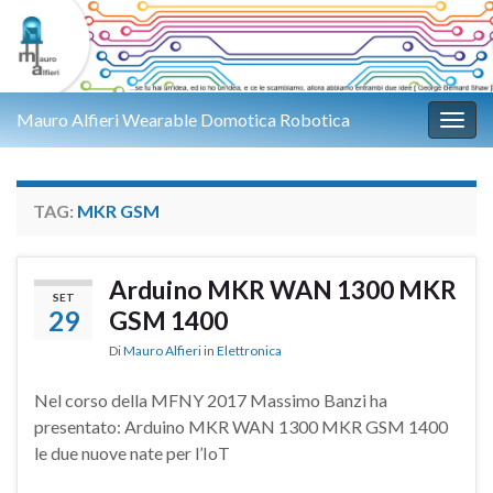
Mauro Alfieri Wearable Domotica Robotica
Attiv
TAG:
MKR GSM
Arduino MKR WAN 1300 MKR
SET
29
GSM 1400
Di
Mauro Alfieri
in
Elettronica
Nel corso della MFNY 2017 Massimo Banzi ha
presentato: Arduino MKR WAN 1300 MKR GSM 1400
le due nuove nate per l’IoT