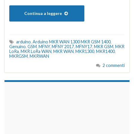
Continua a leggere
arduino
,
Arduino MKR WAN 1300 MKR GSM 1400
,
Genuino
,
GSM
,
MFNY
,
MFNY 2017
,
MFNY17
,
MKR GSM
,
MKR
LoRa
,
MKR LoRa WAN
,
MKR WAN
,
MKR1300
,
MKR1400
,
MKRGSM
,
MKRWAN
2 commenti
займы на карту срочно