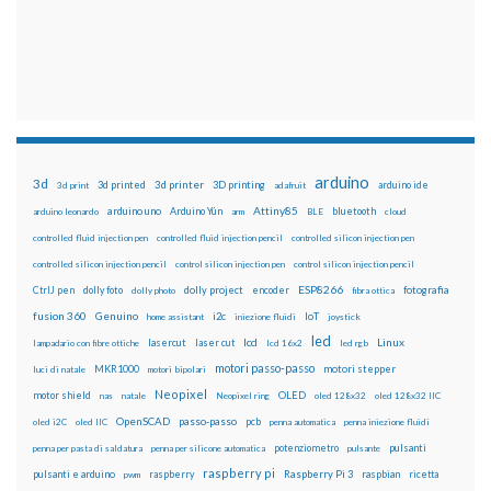
arduino
3d
3d printed
3d printer
3D printing
3d print
adafruit
arduino ide
Attiny85
arduino uno
Arduino Yún
bluetooth
arduino leonardo
arm
BLE
cloud
controlled fluid injection pen
controlled fluid injection pencil
controlled silicon injection pen
controlled silicon injection pencil
control silicon injection pen
control silicon injection pencil
ESP8266
dolly foto
dolly project
encoder
fotografia
CtrlJ pen
dolly photo
fibra ottica
fusion 360
Genuino
i2c
IoT
home assistant
iniezione fluidi
joystick
led
lcd
Linux
lasercut
laser cut
lampadario con fibre ottiche
lcd 16x2
led rgb
motori passo-passo
MKR1000
motori stepper
luci di natale
motori bipolari
Neopixel
motor shield
OLED
nas
natale
Neopixel ring
oled 128x32
oled 128x32 IIC
OpenSCAD
passo-passo
pcb
oled i2C
oled IIC
penna automatica
penna iniezione fluidi
potenziometro
pulsanti
penna per pasta di saldatura
penna per silicone automatica
pulsante
raspberry pi
pulsanti e arduino
raspberry
Raspberry Pi 3
raspbian
pwm
ricetta