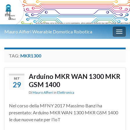
Mauro Alfieri Wearable Domotica Robotica
Attiv
TAG:
MKR1300
Arduino MKR WAN 1300 MKR
SET
29
GSM 1400
Di
Mauro Alfieri
in
Elettronica
Nel corso della MFNY 2017 Massimo Banzi ha
presentato: Arduino MKR WAN 1300 MKR GSM 1400
le due nuove nate per l’IoT