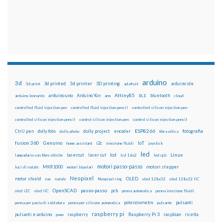
arduino
3d
3d printed
3d printer
3D printing
3d print
adafruit
arduino ide
Attiny85
arduino uno
Arduino Yún
bluetooth
arduino leonardo
arm
BLE
cloud
controlled fluid injection pen
controlled fluid injection pencil
controlled silicon injection pen
controlled silicon injection pencil
control silicon injection pen
control silicon injection pencil
ESP8266
dolly foto
dolly project
encoder
fotografia
CtrlJ pen
dolly photo
fibra ottica
fusion 360
Genuino
i2c
IoT
home assistant
iniezione fluidi
joystick
led
lcd
Linux
lasercut
laser cut
lampadario con fibre ottiche
lcd 16x2
led rgb
motori passo-passo
MKR1000
motori stepper
luci di natale
motori bipolari
Neopixel
motor shield
OLED
nas
natale
Neopixel ring
oled 128x32
oled 128x32 IIC
OpenSCAD
passo-passo
pcb
oled i2C
oled IIC
penna automatica
penna iniezione fluidi
potenziometro
pulsanti
penna per pasta di saldatura
penna per silicone automatica
pulsante
raspberry pi
pulsanti e arduino
raspberry
Raspberry Pi 3
raspbian
pwm
ricetta