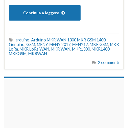
Continua a leggere
arduino
,
Arduino MKR WAN 1300 MKR GSM 1400
,
Genuino
,
GSM
,
MFNY
,
MFNY 2017
,
MFNY17
,
MKR GSM
,
MKR
LoRa
,
MKR LoRa WAN
,
MKR WAN
,
MKR1300
,
MKR1400
,
MKRGSM
,
MKRWAN
2 commenti
займы на карту срочно