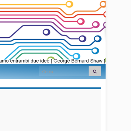
Search for:
займы на
карту срочно