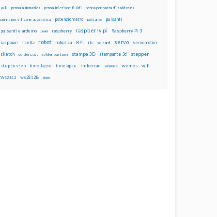
pcb
penna automatica
penna iniezione fluidi
penna per pasta di saldatura
potenziometro
pulsanti
penna per silicone automatica
pulsante
raspberry pi
pulsanti e arduino
raspberry
Raspberry Pi 3
pwm
robot
servo
RPi
raspbian
robotica
rtc
servomotori
ricetta
sd card
stampa 3D
stepper
sketch
stampante 3d
solder past
solder past pen
wemos
wifi
step to step
tinkercad
time-lapse
timelapse
wemake
ws2812B
WS2812
xbee