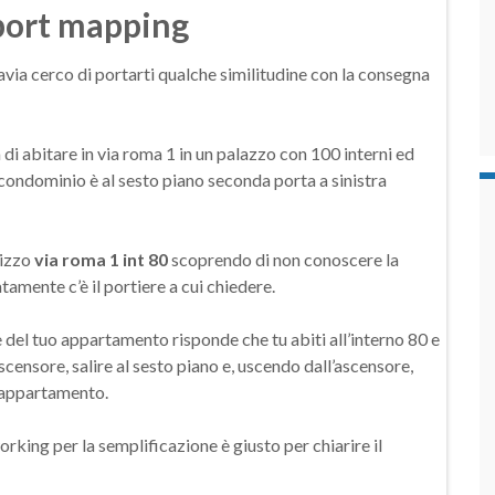
 port mapping
via cerco di portarti qualche similitudine con la consegna
di abitare in via roma 1 in un palazzo con 100 interni ed
uo condominio è al sesto piano seconda porta a sinistra
rizzo
via roma 1 int 80
scoprendo di non conoscere la
amente c’è il portiere a cui chiedere.
ne del tuo appartamento risponde che tu abiti all’interno 80 e
scensore, salire al sesto piano e, uscendo dall’ascensore,
o appartamento.
king per la semplificazione è giusto per chiarire il