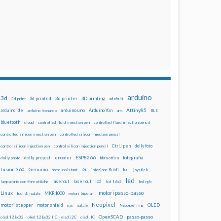
arduino
3d
3d printed
3d printer
3D printing
3d print
adafruit
Attiny85
arduino uno
Arduino Yún
arduino ide
arduino leonardo
arm
BLE
bluetooth
cloud
controlled fluid injection pen
controlled fluid injection pencil
controlled silicon injection pen
controlled silicon injection pencil
dolly foto
control silicon injection pen
control silicon injection pencil
CtrlJ pen
ESP8266
dolly project
encoder
fotografia
dolly photo
fibra ottica
fusion 360
Genuino
i2c
IoT
home assistant
iniezione fluidi
joystick
led
lcd
lasercut
laser cut
lampadario con fibre ottiche
lcd 16x2
led rgb
motori passo-passo
Linux
MKR1000
luci di natale
motori bipolari
Neopixel
motori stepper
motor shield
OLED
nas
natale
Neopixel ring
OpenSCAD
passo-passo
oled 128x32
oled 128x32 IIC
oled i2C
oled IIC