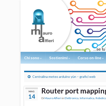
Chi sono
Sostienimi
Corso on-line
Centralina meteo arduino yùn – grafici web
Router port mappin
MAG
14
Di
Mauro Alfieri
in
Elettronica
,
Informatica
,
Robotic