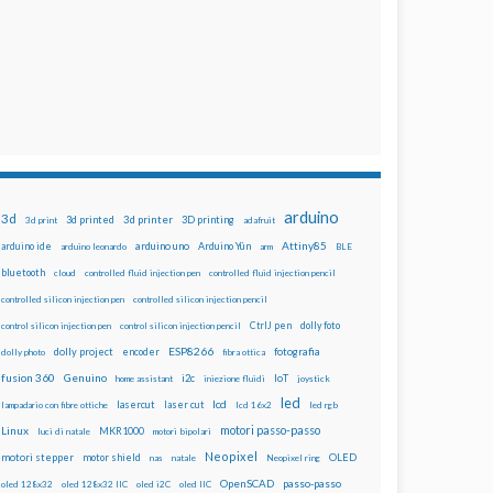
arduino
3d
3d printed
3d printer
3D printing
3d print
adafruit
Attiny85
arduino uno
Arduino Yún
arduino ide
arduino leonardo
arm
BLE
bluetooth
cloud
controlled fluid injection pen
controlled fluid injection pencil
controlled silicon injection pen
controlled silicon injection pencil
dolly foto
control silicon injection pen
control silicon injection pencil
CtrlJ pen
ESP8266
dolly project
encoder
fotografia
dolly photo
fibra ottica
fusion 360
Genuino
i2c
IoT
home assistant
iniezione fluidi
joystick
led
lcd
lasercut
laser cut
lampadario con fibre ottiche
lcd 16x2
led rgb
motori passo-passo
Linux
MKR1000
luci di natale
motori bipolari
Neopixel
motori stepper
motor shield
OLED
nas
natale
Neopixel ring
OpenSCAD
passo-passo
oled 128x32
oled 128x32 IIC
oled i2C
oled IIC