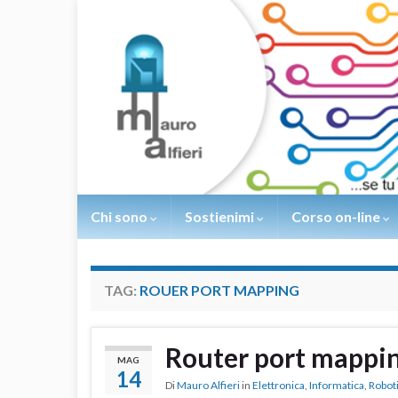
Chi sono
Sostienimi
Corso on-line
TAG:
ROUER PORT MAPPING
Router port mappi
MAG
14
Di
Mauro Alfieri
in
Elettronica
,
Informatica
,
Robot