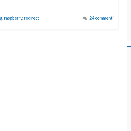
ng
,
raspberry
,
redirect
24 commenti