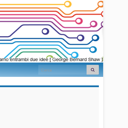
Search for:
займы на
карту срочно