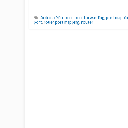
Arduino Yún
,
port
,
port forwarding
,
port mappi
port
,
rouer port mapping
,
router