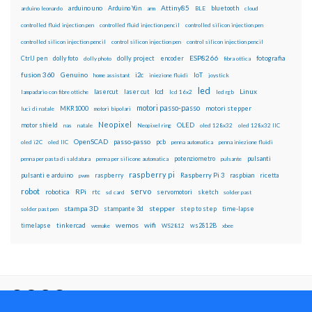
Attiny85
arduino uno
Arduino Yún
bluetooth
arduino leonardo
arm
BLE
cloud
controlled fluid injection pen
controlled fluid injection pencil
controlled silicon injection pen
controlled silicon injection pencil
control silicon injection pen
control silicon injection pencil
ESP8266
dolly foto
dolly project
encoder
fotografia
CtrlJ pen
dolly photo
fibra ottica
fusion 360
Genuino
i2c
IoT
home assistant
iniezione fluidi
joystick
led
lcd
Linux
lasercut
laser cut
lampadario con fibre ottiche
lcd 16x2
led rgb
motori passo-passo
MKR1000
motori stepper
luci di natale
motori bipolari
Neopixel
motor shield
OLED
nas
natale
Neopixel ring
oled 128x32
oled 128x32 IIC
OpenSCAD
passo-passo
pcb
oled i2C
oled IIC
penna automatica
penna iniezione fluidi
potenziometro
pulsanti
penna per pasta di saldatura
penna per silicone automatica
pulsante
raspberry pi
pulsanti e arduino
raspberry
Raspberry Pi 3
raspbian
pwm
ricetta
robot
servo
RPi
robotica
rtc
servomotori
sketch
sd card
solder past
stampa 3D
stepper
stampante 3d
step to step
solder past pen
time-lapse
wemos
wifi
tinkercad
ws2812B
timelapse
wemake
WS2812
xbee
Il blog mauroalfieri.it ed i suoi contenuti sono distribuiti