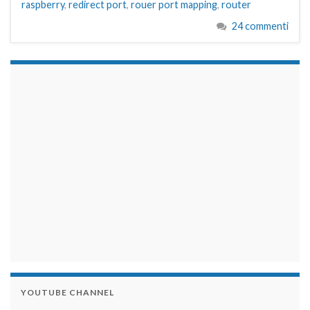
raspberry
,
redirect port
,
rouer port mapping
,
router
24 commenti
займы на карту срочно
YOUTUBE CHANNEL