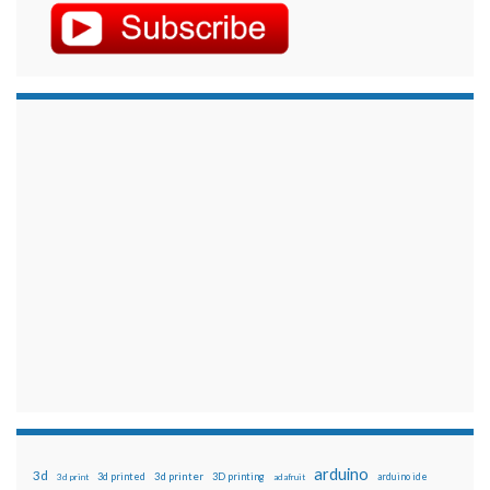
arduino
3d
3d printed
3d printer
3D printing
3d print
adafruit
arduino ide