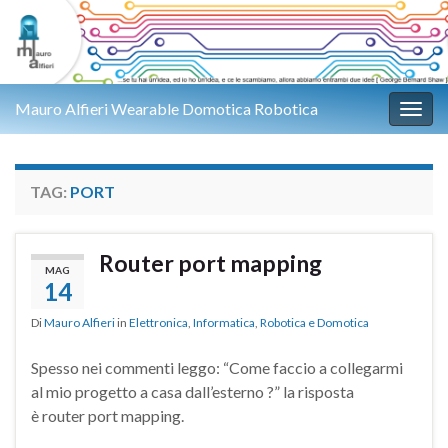
Mauro Alfieri Wearable Domotica Robotica
Attiv
TAG:
PORT
Router port mapping
MAG
14
Di
Mauro Alfieri
in
Elettronica
,
Informatica
,
Robotica e Domotica
Spesso nei commenti leggo: “Come faccio a collegarmi
al mio progetto a casa dall’esterno ?” la risposta
è router port mapping.