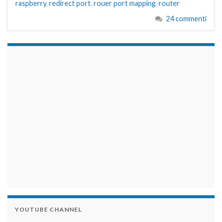
raspberry
,
redirect port
,
rouer port mapping
,
router
24 commenti
займы на карту срочно
YOUTUBE CHANNEL