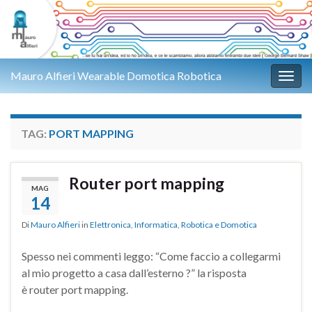
Mauro Alfieri Wearable Domotica Robotica
Attiv
TAG:
PORT MAPPING
Router port mapping
MAG
14
Di
Mauro Alfieri
in
Elettronica
,
Informatica
,
Robotica e Domotica
Spesso nei commenti leggo: “Come faccio a collegarmi
al mio progetto a casa dall’esterno ?” la risposta
è router port mapping.