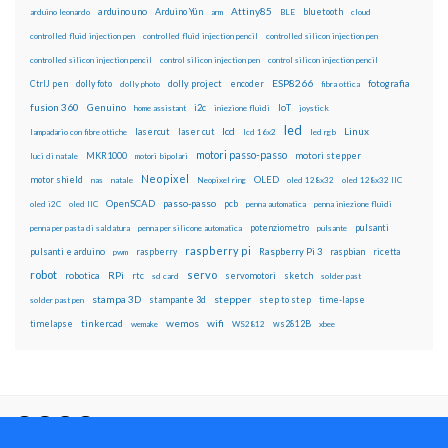
Attiny85
arduino uno
Arduino Yún
bluetooth
arduino leonardo
arm
BLE
cloud
controlled fluid injection pen
controlled fluid injection pencil
controlled silicon injection pen
controlled silicon injection pencil
control silicon injection pen
control silicon injection pencil
ESP8266
dolly foto
dolly project
encoder
fotografia
CtrlJ pen
dolly photo
fibra ottica
fusion 360
Genuino
i2c
IoT
home assistant
iniezione fluidi
joystick
led
lcd
Linux
lasercut
laser cut
lampadario con fibre ottiche
lcd 16x2
led rgb
motori passo-passo
MKR1000
motori stepper
luci di natale
motori bipolari
Neopixel
motor shield
OLED
nas
natale
Neopixel ring
oled 128x32
oled 128x32 IIC
OpenSCAD
passo-passo
pcb
oled i2C
oled IIC
penna automatica
penna iniezione fluidi
potenziometro
pulsanti
penna per pasta di saldatura
penna per silicone automatica
pulsante
raspberry pi
pulsanti e arduino
raspberry
Raspberry Pi 3
raspbian
pwm
ricetta
robot
servo
RPi
robotica
rtc
servomotori
sketch
sd card
solder past
stampa 3D
stepper
stampante 3d
step to step
solder past pen
time-lapse
wemos
wifi
tinkercad
ws2812B
timelapse
wemake
WS2812
xbee
Il blog mauroalfieri.it ed i suoi contenuti sono distribuiti