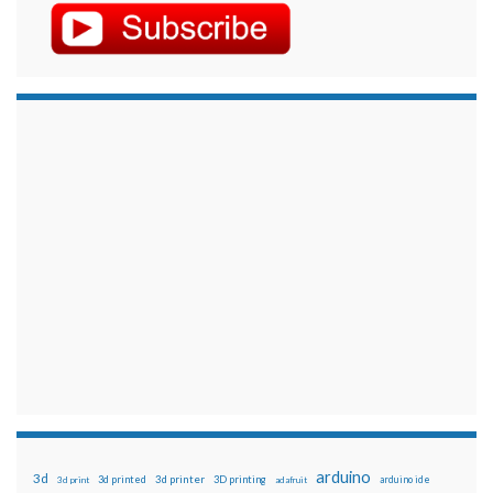
arduino
3d
3d printed
3d printer
3D printing
3d print
adafruit
arduino ide