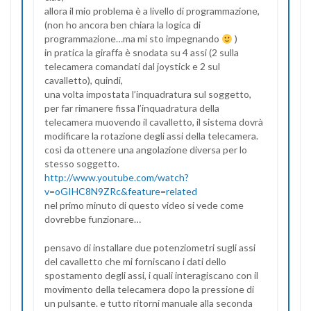
allora il mio problema è a livello di programmazione,
(non ho ancora ben chiara la logica di
programmazione…ma mi sto impegnando
)
in pratica la giraffa è snodata su 4 assi (2 sulla
telecamera comandati dal joystick e 2 sul
cavalletto), quindi,
una volta impostata l’inquadratura sul soggetto,
per far rimanere fissa l’inquadratura della
telecamera muovendo il cavalletto, il sistema dovrà
modificare la rotazione degli assi della telecamera.
così da ottenere una angolazione diversa per lo
stesso soggetto.
http://www.youtube.com/watch?
v=oGIHC8N9ZRc&feature=related
nel primo minuto di questo video si vede come
dovrebbe funzionare…
pensavo di installare due potenziometri sugli assi
del cavalletto che mi forniscano i dati dello
spostamento degli assi, i quali interagiscano con il
movimento della telecamera dopo la pressione di
un pulsante. e tutto ritorni manuale alla seconda