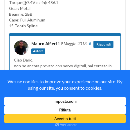
Torque(@7.4V oz-in): 486.1
Gear: Metal
Bearing: 2BB
Case: Full Aluminum
15 Tooth Spline
Mauro Alfieri
il
9 Maggio 2013
#
Rispondi
Autore
Ciao Dario,
non ho ancora provato con servo digitali, hai cercato in
internet se qualcuno li ha utilizzati e cosa dice?
Mauro
giacomo
il
13 Maggio 2013
#
Rispondi
scusa se sono fuori tema, ma mi potresti dire come crei le