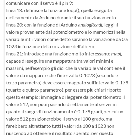
comunicare con il servo è il pin 9;
linea 18: definisce la funzione loop(), quella eseguita
ciclicamente da Arduino durante il suo funzionamento.
linea 20: con la funzione di Arduino
analogRead()
leggi il
valore proveniente dal potenziometro e lo memorizzi nella
variabile int, i valori come detto saranno la variazione da 0 a
1023 in funzione della rotazione dell’albero;
linea 21: introduce una funzione molto interessante
map()
capace di eseguire una mappatura tra valori minimi e
massimi, nell’esempio gli dici che la variabile val contiene il
valore da mappare e che l’intervallo 0-1023 (secondo e
terzo parametro) deve essere mappato sull’intervallo 0-179
(quarto e quinto parametro), per essere più chiari riporto
questo esempio: immagina di leggere dal potenziometro il
valore 512, non puoi passarlo direttamente al server in
quanto il range di funzionamento è 0-179 gradi, per cui un
valore 512 posizionerebbe il servo al 180 grado, ma
farebbero altrettanto tutti i valori da 180 a 1023 non
riuscendo ad ottenere il risultato sperato, per questo