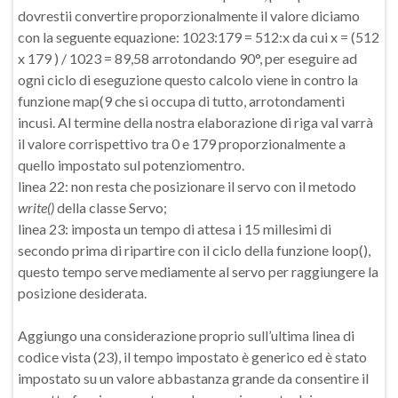
dovrestii convertire proporzionalmente il valore diciamo
con la seguente equazione: 1023:179 = 512:x da cui x = (512
x 179 ) / 1023 = 89,58 arrotondando 90°, per eseguire ad
ogni ciclo di eseguzione questo calcolo viene in contro la
funzione map(9 che si occupa di tutto, arrotondamenti
incusi. Al termine della nostra elaborazione di riga val varrà
il valore corrispettivo tra 0 e 179 proporzionalmente a
quello impostato sul potenziomentro.
linea 22: non resta che posizionare il servo con il metodo
write()
della classe Servo;
linea 23: imposta un tempo di attesa i 15 millesimi di
secondo prima di ripartire con il ciclo della funzione loop(),
questo tempo serve mediamente al servo per raggiungere la
posizione desiderata.
Aggiungo una considerazione proprio sull’ultima linea di
codice vista (23), il tempo impostato è generico ed è stato
impostato su un valore abbastanza grande da consentire il