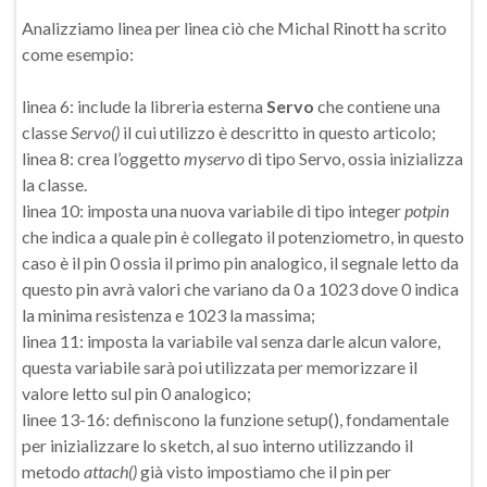
Analizziamo linea per linea ciò che Michal Rinott ha scrito
come esempio:
linea 6: include la libreria esterna
Servo
che contiene una
classe
Servo()
il cui utilizzo è descritto in questo articolo;
linea 8: crea l’oggetto
myservo
di tipo Servo, ossia inizializza
la classe.
linea 10: imposta una nuova variabile di tipo integer
potpin
che indica a quale pin è collegato il potenziometro, in questo
caso è il pin 0 ossia il primo pin analogico, il segnale letto da
questo pin avrà valori che variano da 0 a 1023 dove 0 indica
la minima resistenza e 1023 la massima;
linea 11: imposta la variabile val senza darle alcun valore,
questa variabile sarà poi utilizzata per memorizzare il
valore letto sul pin 0 analogico;
linee 13-16: definiscono la funzione setup(), fondamentale
per inizializzare lo sketch, al suo interno utilizzando il
metodo
attach()
già visto impostiamo che il pin per