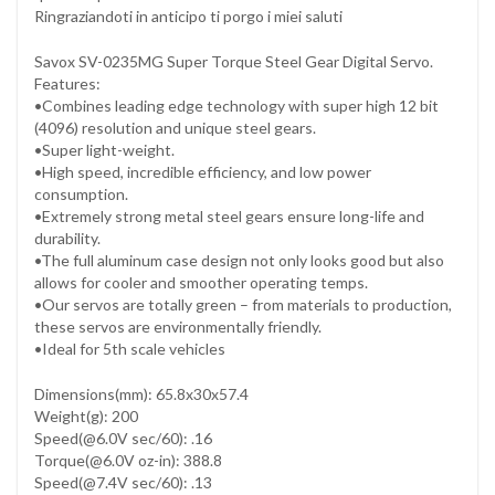
Ringraziandoti in anticipo ti porgo i miei saluti
Savox SV-0235MG Super Torque Steel Gear Digital Servo.
Features:
•Combines leading edge technology with super high 12 bit
(4096) resolution and unique steel gears.
•Super light-weight.
•High speed, incredible efficiency, and low power
consumption.
•Extremely strong metal steel gears ensure long-life and
durability.
•The full aluminum case design not only looks good but also
allows for cooler and smoother operating temps.
•Our servos are totally green – from materials to production,
these servos are environmentally friendly.
•Ideal for 5th scale vehicles
Dimensions(mm): 65.8x30x57.4
Weight(g): 200
Speed(@6.0V sec/60): .16
Torque(@6.0V oz-in): 388.8
Speed(@7.4V sec/60): .13