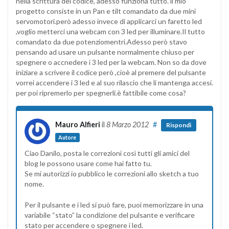
nella scrittura del codice, adesso funziona tutto. il mio
progetto consiste in un Pan e tilt comandato da due mini
servomotori.però adesso invece di applicarci un faretto led
,voglio metterci una webcam con 3 led per illuminare.Il tutto
comandato da due potenziomentri.Adesso però stavo
pensando ad usare un pulsante normalmente chiuso per
spegnere o accnedere i 3 led per la webcam. Non so da dove
iniziare a scrivere il codice però ,cioè al premere del pulsante
vorrei accendere i 3 led e al suo rilascio che li mantenga accesi.
per poi ripremerlo per spegnerli.è fattibile come cosa?
Mauro Alfieri
il
8 Marzo 2012
#
Rispondi
Autore
Ciao Danilo, posta le correzioni così tutti gli amici del
blog le possono usare come hai fatto tu.
Se mi autorizzi io pubblico le correzioni allo sketch a tuo
nome.
Per il pulsante e i led si può fare, puoi memorizzare in una
variabile “stato” la condizione del pulsante e verificare
stato per accendere o spegnere i led.