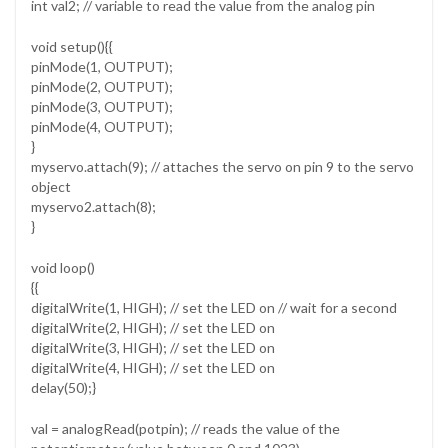
int val2; // variable to read the value from the analog pin
void setup(){{
pinMode(1, OUTPUT);
pinMode(2, OUTPUT);
pinMode(3, OUTPUT);
pinMode(4, OUTPUT);
}
myservo.attach(9); // attaches the servo on pin 9 to the servo
object
myservo2.attach(8);
}
void loop()
{{
digitalWrite(1, HIGH); // set the LED on // wait for a second
digitalWrite(2, HIGH); // set the LED on
digitalWrite(3, HIGH); // set the LED on
digitalWrite(4, HIGH); // set the LED on
delay(50);}
val = analogRead(potpin); // reads the value of the