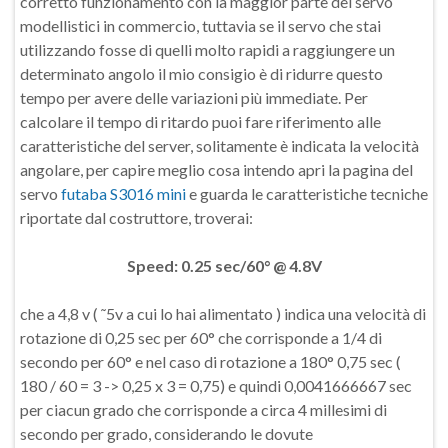
corretto funzionamento con la maggior parte dei servo
modellistici in commercio, tuttavia se il servo che stai
utilizzando fosse di quelli molto rapidi a raggiungere un
determinato angolo il mio consigio è di ridurre questo
tempo per avere delle variazioni più immediate. Per
calcolare il tempo di ritardo puoi fare riferimento alle
caratteristiche del server, solitamente è indicata la velocità
angolare, per capire meglio cosa intendo apri la pagina del
servo
futaba S3016 mini
e guarda le caratteristiche tecniche
riportate dal costruttore, troverai:
Speed: 0.25 sec/60° @ 4.8V
che a 4,8 v ( ˜5v a cui lo hai alimentato ) indica una velocità di
rotazione di 0,25 sec per 60° che corrisponde a 1/4 di
secondo per 60° e nel caso di rotazione a 180° 0,75 sec (
180 / 60 = 3 -> 0,25 x 3 = 0,75) e quindi 0,0041666667 sec
per ciacun grado che corrisponde a circa 4 millesimi di
secondo per grado, considerando le dovute