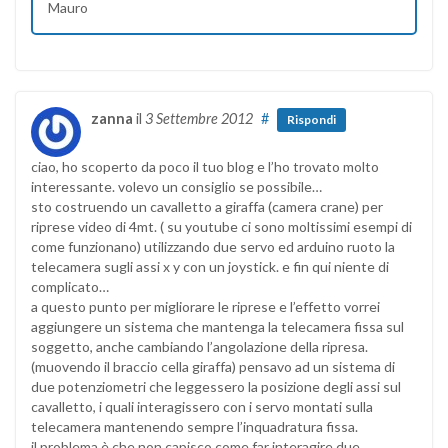
Mauro
zanna
il
3 Settembre 2012
#
Rispondi
ciao, ho scoperto da poco il tuo blog e l’ho trovato molto
interessante. volevo un consiglio se possibile…
sto costruendo un cavalletto a giraffa (camera crane) per
riprese video di 4mt. ( su youtube ci sono moltissimi esempi di
come funzionano) utilizzando due servo ed arduino ruoto la
telecamera sugli assi x y con un joystick. e fin qui niente di
complicato…
a questo punto per migliorare le riprese e l’effetto vorrei
aggiungere un sistema che mantenga la telecamera fissa sul
soggetto, anche cambiando l’angolazione della ripresa.
(muovendo il braccio cella giraffa) pensavo ad un sistema di
due potenziometri che leggessero la posizione degli assi sul
cavalletto, i quali interagissero con i servo montati sulla
telecamera mantenendo sempre l’inquadratura fissa.
il problema è che non capisco come far interagire due