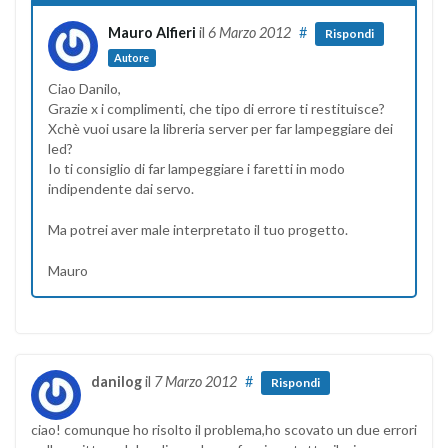
Mauro Alfieri
il
6 Marzo 2012
#
Rispondi
Autore
Ciao Danilo,
Grazie x i complimenti, che tipo di errore ti restituisce?
Xchè vuoi usare la libreria server per far lampeggiare dei
led?
Io ti consiglio di far lampeggiare i faretti in modo
indipendente dai servo.
Ma potrei aver male interpretato il tuo progetto.
Mauro
danilog
il
7 Marzo 2012
#
Rispondi
ciao! comunque ho risolto il problema,ho scovato un due errori