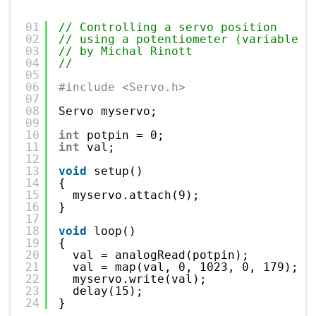
01
// Controlling a servo position
02
// using a potentiometer (variable r
03
// by Michal Rinott
04
// 
05
06
#include <Servo.h>
07
08
Servo myservo;
09
10
int
potpin = 0;
11
int
val;
12
13
void
setup()
14
{
15
myservo.attach(9);
16
}
17
18
void
loop()
19
{
20
val = analogRead(potpin);
21
val = map(val, 0, 1023, 0, 179);
22
myservo.write(val);
23
delay(15);
24
}