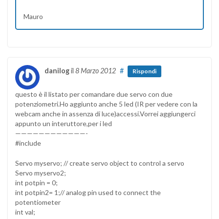
Mauro
danilog
il
8 Marzo 2012
#
Rispondi
questo è il listato per comandare due servo con due
potenziometri.Ho aggiunto anche 5 led (IR per vedere con la
webcam anche in assenza di luce)accessi.Vorrei aggiungerci
appunto un interuttore,per i led
————————————-
#include
Servo myservo; // create servo object to control a servo
Servo myservo2;
int potpin = 0;
int potpin2= 1;// analog pin used to connect the
potentiometer
int val;