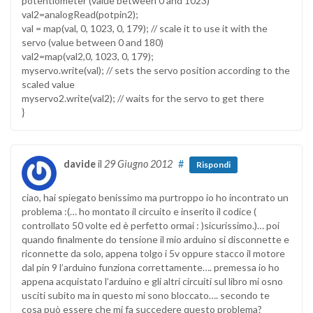
potentiometer (value between 0 and 1023)
val2=analogRead(potpin2);
val = map(val, 0, 1023, 0, 179); // scale it to use it with the
servo (value between 0 and 180)
val2=map(val2,0, 1023, 0, 179);
myservo.write(val); // sets the servo position according to the
scaled value
myservo2.write(val2); // waits for the servo to get there
}
davide
il
29 Giugno 2012
#
Rispondi
ciao, hai spiegato benissimo ma purtroppo io ho incontrato un
problema :(… ho montato il circuito e inserito il codice (
controllato 50 volte ed è perfetto ormai : )sicurissimo.)… poi
quando finalmente do tensione il mio arduino si disconnette e
riconnette da solo, appena tolgo i 5v oppure stacco il motore
dal pin 9 l’arduino funziona correttamente…. premessa io ho
appena acquistato l’arduino e gli altri circuiti sul libro mi osno
usciti subito ma in questo mi sono bloccato…. secondo te
cosa può essere che mi fa succedere questo problema?