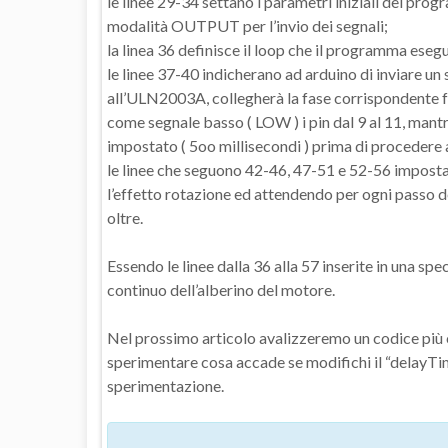
le linee 29-34 settano i parametri iniziali del prog
modalità OUTPUT per l’invio dei segnali;
la linea 36 definisce il loop che il programma ese
le linee 37-40 indicherano ad arduino di inviare un 
all’ULN2003A, collegherà la fase corrispondente f
come segnale basso ( LOW ) i pin dal 9 al 11, mantre
impostato ( 5oo millisecondi ) prima di procedere a
le linee che seguono 42-46, 47-51 e 52-56 impostano
l’effetto rotazione ed attendendo per ogni passo 
oltre.
Essendo le linee dalla 36 alla 57 inserite in una spec
continuo dell’alberino del motore.
Nel prossimo articolo avalizzeremo un codice più co
sperimentare cosa accade se modifichi il “delayTim
sperimentazione.