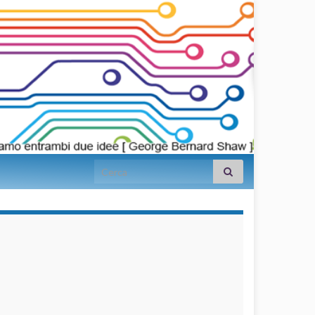
Search for:
займы на
карту срочно