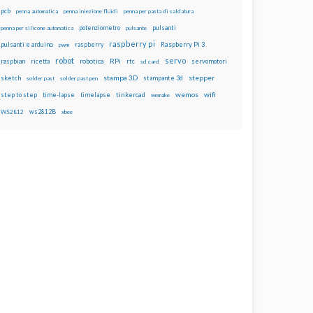
pcb
penna automatica
penna iniezione fluidi
penna per pasta di saldatura
potenziometro
pulsanti
penna per silicone automatica
pulsante
raspberry pi
pulsanti e arduino
raspberry
Raspberry Pi 3
pwm
robot
servo
RPi
raspbian
robotica
rtc
servomotori
ricetta
sd card
stampa 3D
stepper
sketch
stampante 3d
solder past
solder past pen
wemos
wifi
step to step
tinkercad
time-lapse
timelapse
wemake
ws2812B
WS2812
xbee