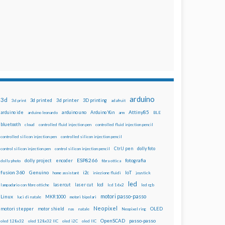
arduino
3d
3d printed
3d printer
3D printing
3d print
adafruit
Attiny85
arduino uno
Arduino Yún
arduino ide
arduino leonardo
arm
BLE
bluetooth
cloud
controlled fluid injection pen
controlled fluid injection pencil
controlled silicon injection pen
controlled silicon injection pencil
dolly foto
control silicon injection pen
control silicon injection pencil
CtrlJ pen
ESP8266
dolly project
encoder
fotografia
dolly photo
fibra ottica
fusion 360
Genuino
i2c
IoT
home assistant
iniezione fluidi
joystick
led
lcd
lasercut
laser cut
lampadario con fibre ottiche
lcd 16x2
led rgb
motori passo-passo
Linux
MKR1000
luci di natale
motori bipolari
Neopixel
motori stepper
motor shield
OLED
nas
natale
Neopixel ring
OpenSCAD
passo-passo
oled 128x32
oled 128x32 IIC
oled i2C
oled IIC