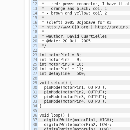
12

 * - red: power connector, I have it at
13

 * - orange and black: coil 1

14

 * - brown and yellow: coil 2

15

 *

16

 * (cleft) 2005 DojoDave for K3

17

 * http://www.0j0.org | http://arduino.
18

 *

19

 * @author: David Cuartielles

20

 * @date: 20 Oct. 2005

21

 */

22

23

int motorPin1 = 8;

24

int motorPin2 = 9;

25

int motorPin3 = 10;

26

int motorPin4 = 11;

27

int delayTime = 500;

28

29

void setup() {

30

  pinMode(motorPin1, OUTPUT);

31

  pinMode(motorPin2, OUTPUT);

32

  pinMode(motorPin3, OUTPUT);

33

  pinMode(motorPin4, OUTPUT);

34

}

35

36

void loop() {

37

  digitalWrite(motorPin1, HIGH);

38

  digitalWrite(motorPin2, LOW);

39

  digitalWrite(motorPin3, LOW);
