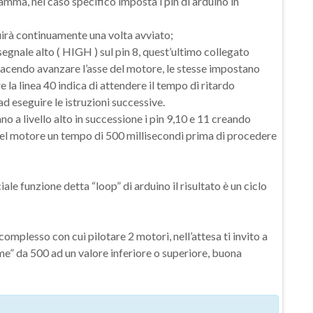
ramma, nel caso specifico imposta i pin di arduino in
guirà continuamente una volta avviato;
segnale alto ( HIGH ) sul pin 8, quest’ultimo collegato
acendo avanzare l’asse del motore, le stesse impostano
 la linea 40 indica di attendere il tempo di ritardo
d eseguire le istruzioni successive.
 a livello alto in successione i pin 9,10 e 11 creando
del motore un tempo di 500 millisecondi prima di procedere
iale funzione detta “loop” di arduino il risultato è un ciclo
mplesso con cui pilotare 2 motori, nell’attesa ti invito a
e” da 500 ad un valore inferiore o superiore, buona