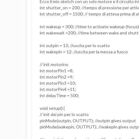
Ecco il mio sketch con un solo motore e il circuito in
int shutter_on = 200; //tempo di pressione per attiv
int shutter_off = 1500; // tempo di attesa prima di a
int wakeup = 300; //time to activate wakeup (focus)
int wakewait =200; //time between wake and shutt
int outpin = 13; //uscita per lo scatto
int wakepin = 12; //uscita per la messa a fuoco
// init motorino
int motorPin1 =8;
int motorPin2 =9;
int motorPin3 =10;
int motorPin4 =11;
int delayTime = 500;
void setup() {
// init dei pin per lo scatto
pinMode(outpin, OUTPUT); //outpin gives output
pinMode(wakepin, OUTPUT); //wakepin gives outp