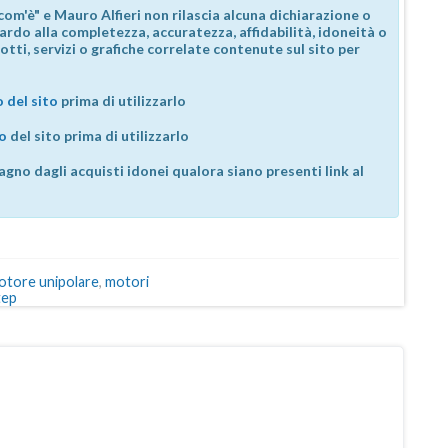
com'è" e Mauro Alfieri non rilascia alcuna dichiarazione o
guardo alla completezza, accuratezza, affidabilità, idoneità o
otti, servizi o grafiche correlate contenute sul sito per
 del sito
prima di utilizzarlo
so
del sito prima di utilizzarlo
agno dagli acquisti idonei qualora siano presenti link al
otore unipolare
,
motori
tep