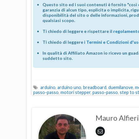
Questo sito ed i suoi contenuti è fornito "così 
garanzia di alcun tipo, esplicita o implicita, ri
disponibilità del sito o delle informazioni, prod
qualsiasi scopo.
Ti chiedo di leggere e rispettare il
regolamento
Ti chiedo di leggere i
Termini e Condizioni d'u
In qualità di Affiliato Amazon io ricevo un guad
suddetto sito.
arduino
,
arduino uno
,
breadboard
,
duemilanove
,
m
passo-passo
,
motori stepper
,
passo-passo
,
step to s
Mauro Alfieri