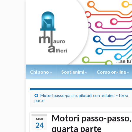
Chi sono
Sostienimi
Corso on-line
Motori passo-passo, pilotarli con arduino – terza
parte
Motori passo-passo, 
MAR
24
quarta parte