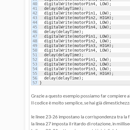
40

  digitalWrite(motorPin4, LOW);

41

  delay(delayTime);

42

  digitalWrite(motorPin1, LOW);

43

  digitalWrite(motorPin2, HIGH);

44

  digitalWrite(motorPin3, LOW);

45

  digitalWrite(motorPin4, LOW);

46

  delay(delayTime);

47

  digitalWrite(motorPin1, LOW);

48

  digitalWrite(motorPin2, LOW);

49

  digitalWrite(motorPin3, HIGH);

50

  digitalWrite(motorPin4, LOW);

51

  delay(delayTime);

52

  digitalWrite(motorPin1, LOW);

53

  digitalWrite(motorPin2, LOW);

54

  digitalWrite(motorPin3, LOW);

55

  digitalWrite(motorPin4, HIGH);

56

  delay(delayTime);

}
Grazie a questo esempio possiamo far compiere al no
Il codice è molto semplice, se hai già dimestichezz
le linee 23-26 impostano la corrispondenza tra la fa
la linea 27 imposta il ritardo di rotazione, in milli