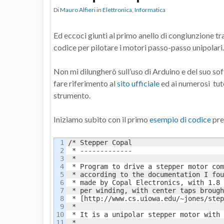
Di
Mauro Alfieri
in
Elettronica
,
Informatica
Ed eccoci giunti al primo anello di congiunzione tra
codice per pilotare i motori passo-passo unipolari.
Non mi dilungherò sull’uso di Arduino e del suo 
fare riferimento al
sito ufficiale
ed ai numerosi tut
strumento.
Iniziamo subito con il primo
esempio di codice
pre
1

/* Stepper Copal

2

 * -------------

3

 *

4

 * Program to drive a stepper motor com
5

 * according to the documentation I fou
6

 * made by Copal Electronics, with 1.8 
7

 * per winding, with center taps brough
8

 * [http://www.cs.uiowa.edu/~jones/step
9

 *

10

 * It is a unipolar stepper motor with 
11

 *
