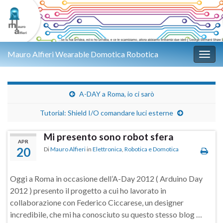
Mauro Alfieri Wearable Domotica Robotica
Attiv
A-DAY a Roma, io ci sarò
Tutorial: Shield I/O comandare luci esterne
Mi presento sono robot sfera
APR
20
Di
Mauro Alfieri
in
Elettronica
,
Robotica e Domotica
Oggi a Roma in occasione dell’A-Day 2012 ( Arduino Day
2012 ) presento il progetto a cui ho lavorato in
collaborazione con Federico Ciccarese, un designer
incredibile, che mi ha conosciuto su questo stesso blog …