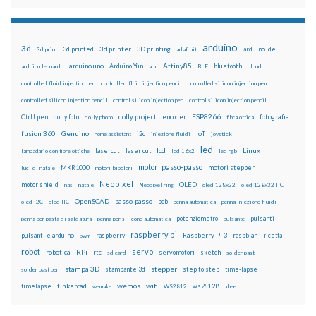
arduino
3d
3d printed
3d printer
3D printing
3d print
adafruit
arduino ide
Attiny85
arduino uno
Arduino Yún
bluetooth
arduino leonardo
arm
BLE
cloud
controlled fluid injection pen
controlled fluid injection pencil
controlled silicon injection pen
controlled silicon injection pencil
control silicon injection pen
control silicon injection pencil
ESP8266
dolly foto
dolly project
encoder
fotografia
CtrlJ pen
dolly photo
fibra ottica
fusion 360
Genuino
i2c
IoT
home assistant
iniezione fluidi
joystick
led
lcd
Linux
lasercut
laser cut
lampadario con fibre ottiche
lcd 16x2
led rgb
motori passo-passo
MKR1000
motori stepper
luci di natale
motori bipolari
Neopixel
motor shield
OLED
nas
natale
Neopixel ring
oled 128x32
oled 128x32 IIC
OpenSCAD
passo-passo
pcb
oled i2C
oled IIC
penna automatica
penna iniezione fluidi
potenziometro
pulsanti
penna per pasta di saldatura
penna per silicone automatica
pulsante
raspberry pi
pulsanti e arduino
raspberry
Raspberry Pi 3
raspbian
pwm
ricetta
robot
servo
RPi
robotica
rtc
servomotori
sketch
sd card
solder past
stampa 3D
stepper
stampante 3d
step to step
solder past pen
time-lapse
wemos
wifi
tinkercad
ws2812B
timelapse
wemake
WS2812
xbee