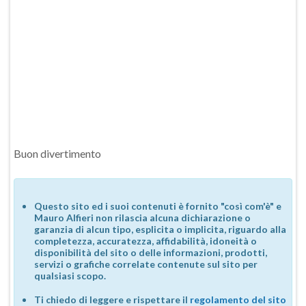
Buon divertimento
Questo sito ed i suoi contenuti è fornito "così com'è" e
Mauro Alfieri non rilascia alcuna dichiarazione o
garanzia di alcun tipo, esplicita o implicita, riguardo alla
completezza, accuratezza, affidabilità, idoneità o
disponibilità del sito o delle informazioni, prodotti,
servizi o grafiche correlate contenute sul sito per
qualsiasi scopo.
Ti chiedo di leggere e rispettare il
regolamento del sito