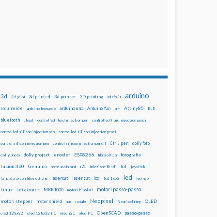
arduino
3d
3d printed
3d printer
3D printing
3d print
adafruit
Attiny85
arduino uno
Arduino Yún
arduino ide
arduino leonardo
arm
BLE
bluetooth
cloud
controlled fluid injection pen
controlled fluid injection pencil
controlled silicon injection pen
controlled silicon injection pencil
dolly foto
control silicon injection pen
control silicon injection pencil
CtrlJ pen
ESP8266
dolly project
encoder
fotografia
dolly photo
fibra ottica
fusion 360
Genuino
i2c
IoT
home assistant
iniezione fluidi
joystick
led
lcd
lasercut
laser cut
lampadario con fibre ottiche
lcd 16x2
led rgb
motori passo-passo
Linux
MKR1000
luci di natale
motori bipolari
Neopixel
motori stepper
motor shield
OLED
nas
natale
Neopixel ring
OpenSCAD
passo-passo
oled 128x32
oled 128x32 IIC
oled i2C
oled IIC