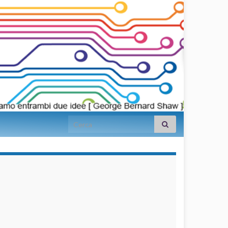
Search for:
займы на
карту срочно