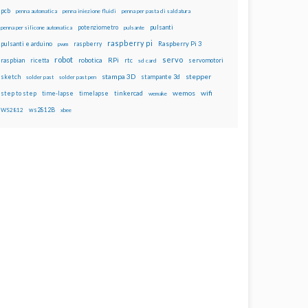
pcb
penna automatica
penna iniezione fluidi
penna per pasta di saldatura
potenziometro
pulsanti
penna per silicone automatica
pulsante
raspberry pi
pulsanti e arduino
raspberry
Raspberry Pi 3
pwm
robot
servo
RPi
raspbian
robotica
rtc
servomotori
ricetta
sd card
stampa 3D
stepper
sketch
stampante 3d
solder past
solder past pen
wemos
wifi
step to step
tinkercad
time-lapse
timelapse
wemake
ws2812B
WS2812
xbee