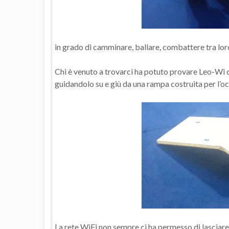
in grado di camminare, ballare, combattere tra lor
Chi è venuto a trovarci ha potuto provare Leo-Wi 
guidandolo su e giù da una rampa costruita per l’o
La rete WiFi non sempre ci ha permesso di lasciare 