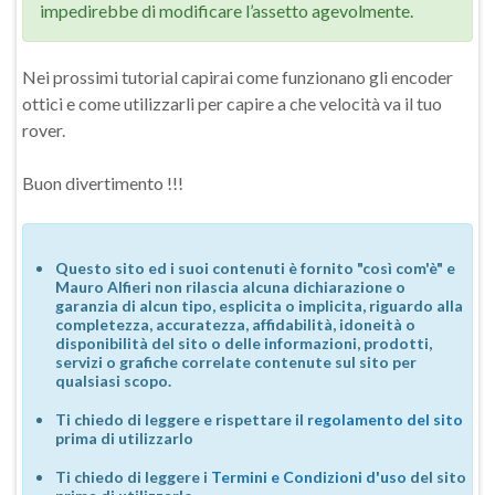
impedirebbe di modificare l’assetto agevolmente.
Nei prossimi tutorial capirai come funzionano gli encoder
ottici e come utilizzarli per capire a che velocità va il tuo
rover.
Buon divertimento !!!
Questo sito ed i suoi contenuti è fornito "così com'è" e
Mauro Alfieri non rilascia alcuna dichiarazione o
garanzia di alcun tipo, esplicita o implicita, riguardo alla
completezza, accuratezza, affidabilità, idoneità o
disponibilità del sito o delle informazioni, prodotti,
servizi o grafiche correlate contenute sul sito per
qualsiasi scopo.
Ti chiedo di leggere e rispettare il
regolamento del sito
prima di utilizzarlo
Ti chiedo di leggere i
Termini e Condizioni d'uso
del sito