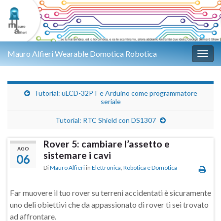
Mauro Alfieri Wearable Domotica Robotica
Attiv
Tutorial: uLCD-32PT e Arduino come programmatore
seriale
Tutorial: RTC Shield con DS1307
Rover 5: cambiare l’assetto e
AGO
sistemare i cavi
06
Di
Mauro Alfieri
in
Elettronica
,
Robotica e Domotica
Far muovere il tuo rover su terreni accidentati è sicuramente
uno deli obiettivi che da appassionato di rover ti sei trovato
ad affrontare.