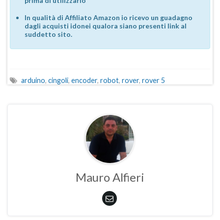
prima di utilizzarlo
In qualità di Affiliato Amazon io ricevo un guadagno
dagli acquisti idonei qualora siano presenti link al
suddetto sito.
arduino
,
cingoli
,
encoder
,
robot
,
rover
,
rover 5
Mauro Alfieri