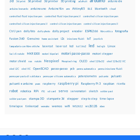
arduino
3d
3d printed
3d printer
3D printing
3d print
adafruit
arduino ide
Attiny85
arduino uno
Arduino Yún
bluetooth
arduino leonardo
arm
BLE
cloud
controlled fluid injection pen
controlled fluid injection pencil
controlled silicon injection pen
controlled silicon injection pencil
control silicon injection pen
control silicon injection pencil
ESP8266
dolly foto
dolly project
encoder
fotografia
CtrlJ pen
dolly photo
fibra ottica
fusion 360
Genuino
i2c
IoT
home assistant
iniezione fluidi
joystick
led
lcd
Linux
lasercut
laser cut
lampadario con fibre ottiche
lcd 16x2
led rgb
motori passo-passo
MKR1000
motori stepper
luci di natale
motori bipolari
Neopixel
motor shield
OLED
nas
natale
Neopixel ring
oled 128x32
oled 128x32 IIC
OpenSCAD
passo-passo
pcb
oled i2C
oled IIC
penna automatica
penna iniezione fluidi
potenziometro
pulsanti
penna per pasta di saldatura
penna per silicone automatica
pulsante
raspberry pi
pulsanti e arduino
raspberry
Raspberry Pi 3
raspbian
pwm
ricetta
robot
servo
RPi
robotica
rtc
servomotori
sketch
sd card
solder past
stampa 3D
stepper
stampante 3d
step to step
solder past pen
time-lapse
wemos
wifi
tinkercad
ws2812B
timelapse
wemake
WS2812
xbee
Il blog mauroalfieri.it ed i suoi contenuti sono distribuiti