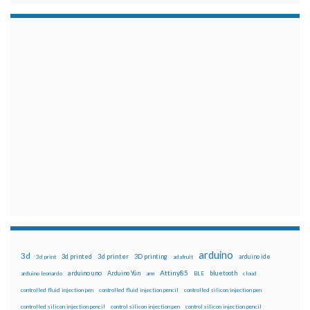
arduino
3d
3d printed
3d printer
3D printing
3d print
adafruit
arduino ide
Attiny85
arduino uno
Arduino Yún
bluetooth
arduino leonardo
arm
BLE
cloud
controlled fluid injection pen
controlled fluid injection pencil
controlled silicon injection pen
controlled silicon injection pencil
control silicon injection pen
control silicon injection pencil