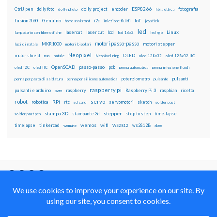
ESP8266
dolly foto
dolly project
encoder
fotografia
CtrlJ pen
dolly photo
fibra ottica
fusion 360
Genuino
i2c
IoT
home assistant
iniezione fluidi
joystick
led
lcd
Linux
lasercut
laser cut
lampadario con fibre ottiche
lcd 16x2
led rgb
motori passo-passo
MKR1000
motori stepper
luci di natale
motori bipolari
Neopixel
motor shield
OLED
nas
natale
Neopixel ring
oled 128x32
oled 128x32 IIC
OpenSCAD
passo-passo
pcb
oled i2C
oled IIC
penna automatica
penna iniezione fluidi
potenziometro
pulsanti
penna per pasta di saldatura
penna per silicone automatica
pulsante
raspberry pi
pulsanti e arduino
raspberry
Raspberry Pi 3
raspbian
pwm
ricetta
robot
servo
RPi
robotica
rtc
servomotori
sketch
sd card
solder past
stampa 3D
stepper
stampante 3d
step to step
solder past pen
time-lapse
wemos
wifi
tinkercad
ws2812B
timelapse
wemake
WS2812
xbee
Il blog mauroalfieri.it ed i suoi contenuti sono distribuiti
con Licenza
Creative Commons Attribution Non commercial Share
Alike 4.0 International