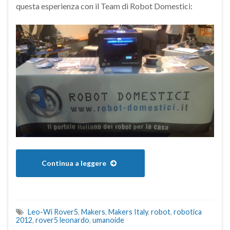
questa esperienza con il Team di Robot Domestici:
Continua a leggere
Leo-Wi Rover5
,
Makers
,
Makers Italy
,
robot
,
robotica
2012
,
rover5 leonardo
,
umanoide