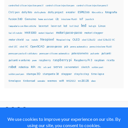
controlled silicon injection pencil
control silicon injection pen
control silicon injection pencil
ESP8266
dolly foto
dolly project
encoder
fotografia
CtrlJ pen
dolly photo
fibra ottica
fusion 360
Genuino
i2c
IoT
home assistant
iniezione fluidi
joystick
led
lcd
Linux
lasercut
laser cut
lampadario con fibre ottiche
lcd 16x2
led rgb
motori passo-passo
MKR1000
motori stepper
luci di natale
motori bipolari
Neopixel
motor shield
OLED
nas
natale
Neopixel ring
oled 128x32
oled 128x32 IIC
OpenSCAD
passo-passo
pcb
oled i2C
oled IIC
penna automatica
penna iniezione fluidi
potenziometro
pulsanti
penna per pasta di saldatura
penna per silicone automatica
pulsante
raspberry pi
pulsanti e arduino
raspberry
Raspberry Pi 3
raspbian
pwm
ricetta
robot
servo
RPi
robotica
rtc
servomotori
sketch
sd card
solder past
stampa 3D
stepper
stampante 3d
step to step
solder past pen
time-lapse
wemos
wifi
tinkercad
ws2812B
timelapse
wemake
WS2812
xbee
Il blog mauroalfieri.it ed i suoi contenuti sono distribuiti
con Licenza
Creative Commons Attribution Non commercial Share
Alike 4.0 International