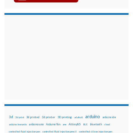
arduino
3d
3d printed
3d printer
3D printing
3d print
adafruit
arduino ide
Attiny85
arduino uno
Arduino Yún
bluetooth
arduino leonardo
arm
BLE
cloud
controlled fluid injection pen
controlled fluid injection pencil
controlled silicon injection pen