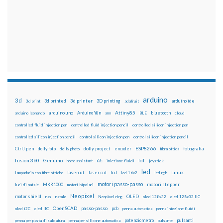
arduino
3d
3d printed
3d printer
3D printing
3d print
adafruit
arduino ide
Attiny85
arduino uno
Arduino Yún
bluetooth
arduino leonardo
arm
BLE
cloud
controlled fluid injection pen
controlled fluid injection pencil
controlled silicon injection pen
controlled silicon injection pencil
control silicon injection pen
control silicon injection pencil
ESP8266
dolly foto
dolly project
encoder
fotografia
CtrlJ pen
dolly photo
fibra ottica
fusion 360
Genuino
i2c
IoT
home assistant
iniezione fluidi
joystick
led
lcd
Linux
lasercut
laser cut
lampadario con fibre ottiche
lcd 16x2
led rgb
motori passo-passo
MKR1000
motori stepper
luci di natale
motori bipolari
Neopixel
motor shield
OLED
nas
natale
Neopixel ring
oled 128x32
oled 128x32 IIC
OpenSCAD
passo-passo
pcb
oled i2C
oled IIC
penna automatica
penna iniezione fluidi
potenziometro
pulsanti
penna per pasta di saldatura
penna per silicone automatica
pulsante