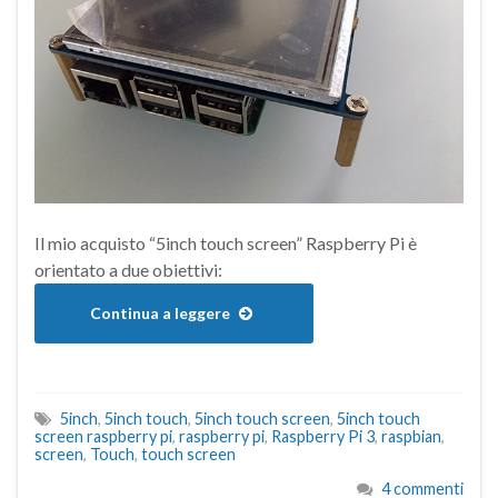
Il mio acquisto “5inch touch screen” Raspberry Pi è
orientato a due obiettivi:
Continua a leggere
5inch
,
5inch touch
,
5inch touch screen
,
5inch touch
screen raspberry pi
,
raspberry pi
,
Raspberry Pi 3
,
raspbian
,
screen
,
Touch
,
touch screen
4 commenti