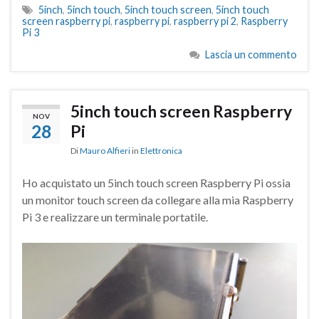
5inch
,
5inch touch
,
5inch touch screen
,
5inch touch
screen raspberry pi
,
raspberry pi
,
raspberry pi 2
,
Raspberry
Pi 3
Lascia un commento
5inch touch screen Raspberry
NOV
28
Pi
Di
Mauro Alfieri
in
Elettronica
Ho acquistato un 5inch touch screen Raspberry Pi ossia
un monitor touch screen da collegare alla mia Raspberry
Pi 3 e realizzare un terminale portatile.