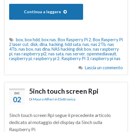
Continua a leggere
box
,
box hdd
,
box nas
,
Box Rasperry Pi 2
,
Box Rasperry Pi
2 laser cut
,
disk
,
dlna
,
hacking
,
hdd sata
,
nas
,
nas 2Tb
,
nas
4Tb
,
nas box
,
nas dlna
,
NAS hacking disk box
,
nas raspberry
pi
,
nas raspberry pi2
,
nas sata
,
nas server
,
openmediavault
,
raspberry pi
,
raspberry pi 2
,
Raspberry Pi 3
,
raspberry pi nas
Lascia un commento
5inch touch screen Rpi
DIC
02
Di
Mauro Alfieri
in
Elettronica
5inch touch screen Rpi segue il precedente articolo
dedicato al motaggio del display da 5inch sulla
Raspberry Pi