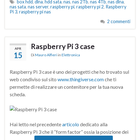
box hdd
,
dlna
,
hdd sata
,
nas
,
nas 2Tb
,
nas 4Tb
,
nas dlna
,
nas sata
,
nas server
,
raspberry pi
,
raspberry pi 2
,
Raspberry
Pi 3
,
raspberry pi nas
2 commenti
Raspberry Pi 3 case
APR
15
Di
Mauro Alfieri
in
Elettronica
Raspberry Pi 3 case è uno dei progetti che ho trovato sul
web condiviso sul sito
www.thingiverse.com
che ti
permette di realizzare un contenitore per la tua nuova
scheda.
Hai letto nel precedente
articolo
dedicato alla
Raspberry Pi 3 che il “form factor” ossia la posizione dei