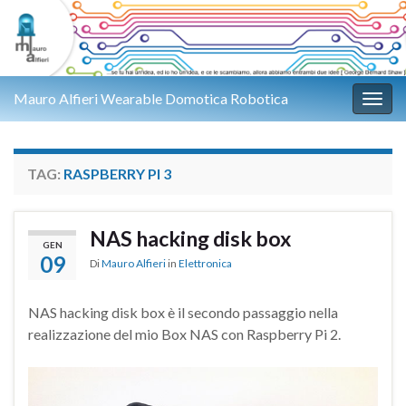
Mauro Alfieri Wearable Domotica Robotica
Attiv
TAG:
RASPBERRY PI 3
NAS hacking disk box
GEN
09
Di
Mauro Alfieri
in
Elettronica
NAS hacking disk box è il secondo passaggio nella
realizzazione del mio Box NAS con Raspberry Pi 2.