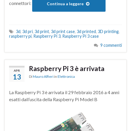
connettori:
Continua a leggere
3d
,
3d pri
,
3d print
,
3d print case
,
3d printed
,
3D printing
,
raspberry pi
,
Raspberry Pi 3
,
Raspberry Pi 3 case
9 commenti
Raspberry Pi 3 è arrivata
APR
13
Di
Mauro Alfieri
in
Elettronica
La Raspberry Pi 3 è arrivata il 29 febbraio 2016 a 4 anni
esatti dall’uscita della Raspberry Pi Model B