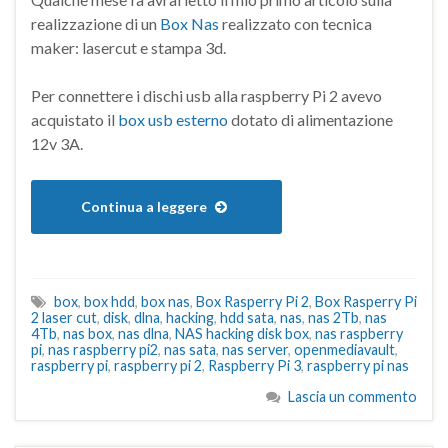
realizzazione di un
Box Nas
realizzato con tecnica
maker: lasercut e stampa 3d.
Per connettere i dischi usb alla raspberry Pi 2 avevo
acquistato il
box usb esterno
dotato di alimentazione
12v 3A.
Continua a leggere
box
,
box hdd
,
box nas
,
Box Rasperry Pi 2
,
Box Rasperry Pi
2 laser cut
,
disk
,
dlna
,
hacking
,
hdd sata
,
nas
,
nas 2Tb
,
nas
4Tb
,
nas box
,
nas dlna
,
NAS hacking disk box
,
nas raspberry
pi
,
nas raspberry pi2
,
nas sata
,
nas server
,
openmediavault
,
raspberry pi
,
raspberry pi 2
,
Raspberry Pi 3
,
raspberry pi nas
Lascia un commento