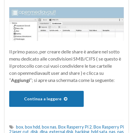
Il primo passo, per creare delle share è andare nel sotto
menu dedicato alle condivisioni SMB/CIFS ( se questo è
il protocollo con cui vuoi condividere le tue cartelle
con openmediavault user and share ) e clicca su
“
Aggiungi
“; si apre una schermata come la seguente:
Continua a leggere
box
,
box hdd
,
box nas
,
Box Rasperry Pi 2
,
Box Rasperry Pi
2 laser cut
,
disk
,
dlna
,
external disk
,
hacking
,
hdd sata
,
nas
,
nas