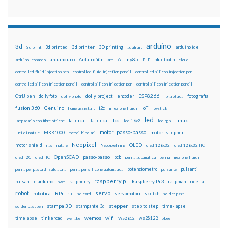
arduino
3d
3d printed
3d printer
3D printing
3d print
adafruit
arduino ide
Attiny85
arduino uno
Arduino Yún
bluetooth
arduino leonardo
arm
BLE
cloud
controlled fluid injection pen
controlled fluid injection pencil
controlled silicon injection pen
controlled silicon injection pencil
control silicon injection pen
control silicon injection pencil
ESP8266
dolly foto
dolly project
encoder
fotografia
CtrlJ pen
dolly photo
fibra ottica
fusion 360
Genuino
i2c
IoT
home assistant
iniezione fluidi
joystick
led
lcd
Linux
lasercut
laser cut
lampadario con fibre ottiche
lcd 16x2
led rgb
motori passo-passo
MKR1000
motori stepper
luci di natale
motori bipolari
Neopixel
motor shield
OLED
nas
natale
Neopixel ring
oled 128x32
oled 128x32 IIC
OpenSCAD
passo-passo
pcb
oled i2C
oled IIC
penna automatica
penna iniezione fluidi
potenziometro
pulsanti
penna per pasta di saldatura
penna per silicone automatica
pulsante
raspberry pi
pulsanti e arduino
raspberry
Raspberry Pi 3
raspbian
pwm
ricetta
robot
servo
RPi
robotica
rtc
servomotori
sketch
sd card
solder past
stampa 3D
stepper
stampante 3d
step to step
solder past pen
time-lapse
wemos
wifi
tinkercad
ws2812B
timelapse
wemake
WS2812
xbee