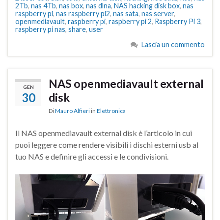
2Tb
,
nas 4Tb
,
nas box
,
nas dlna
,
NAS hacking disk box
,
nas
raspberry pi
,
nas raspberry pi2
,
nas sata
,
nas server
,
openmediavault
,
raspberry pi
,
raspberry pi 2
,
Raspberry Pi 3
,
raspberry pi nas
,
share
,
user
Lascia un commento
NAS openmediavault external
GEN
30
disk
Di
Mauro Alfieri
in
Elettronica
Il NAS openmediavault external disk è l’articolo in cui
puoi leggere come rendere visibili i dischi esterni usb al
tuo NAS e definire gli accessi e le condivisioni.