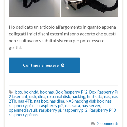
Ho dedicato un articolo all’argomento in quanto appena
collegati i miei dischi esterni mi sono accorto che questi
non risultavano visibili al sistema per poter essere
gestiti.
Continua a leggere
box
,
box hdd
,
box nas
,
Box Rasperry Pi 2
,
Box Rasperry Pi
2 laser cut
,
disk
,
dlna
,
external disk
,
hacking
,
hdd sata
,
nas
,
nas
2Tb
,
nas 4Tb
,
nas box
,
nas dlna
,
NAS hacking disk box
,
nas
raspberry pi
,
nas raspberry pi2
,
nas sata
,
nas server
,
openmediavault
,
raspberry pi
,
raspberry pi 2
,
Raspberry Pi 3
,
raspberry pi nas
2 commenti