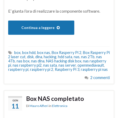
E’ giunta l’ora di realizzare la componente software.
Continua a leggere
box
,
box hdd
,
box nas
,
Box Rasperry Pi 2
,
Box Rasperry Pi
2 laser cut
,
disk
,
dlna
,
hacking
,
hdd sata
,
nas
,
nas 2Tb
,
nas
4Tb
,
nas box
,
nas dlna
,
NAS hacking disk box
,
nas raspberry
pi
,
nas raspberry pi2
,
nas sata
,
nas server
,
openmediavault
,
raspberry pi
,
raspberry pi 2
,
Raspberry Pi 3
,
raspberry pi nas
2 commenti
Box NAS completato
GEN
11
Di
Mauro Alfieri
in
Elettronica