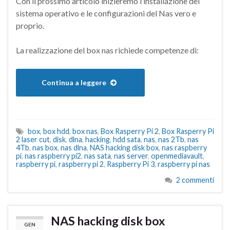
Con il prossimo articolo inizieremo l’installazione del
sistema operativo e le configurazioni del Nas vero e
proprio.
La realizzazione del box nas richiede competenze di:
Continua a leggere
box
,
box hdd
,
box nas
,
Box Rasperry Pi 2
,
Box Rasperry Pi
2 laser cut
,
disk
,
dlna
,
hacking
,
hdd sata
,
nas
,
nas 2Tb
,
nas
4Tb
,
nas box
,
nas dlna
,
NAS hacking disk box
,
nas raspberry
pi
,
nas raspberry pi2
,
nas sata
,
nas server
,
openmediavault
,
raspberry pi
,
raspberry pi 2
,
Raspberry Pi 3
,
raspberry pi nas
2 commenti
NAS hacking disk box
GEN