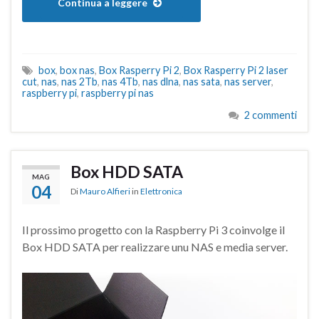
Continua a leggere
box
,
box nas
,
Box Rasperry Pi 2
,
Box Rasperry Pi 2 laser
cut
,
nas
,
nas 2Tb
,
nas 4Tb
,
nas dlna
,
nas sata
,
nas server
,
raspberry pi
,
raspberry pi nas
2 commenti
Box HDD SATA
MAG
04
Di
Mauro Alfieri
in
Elettronica
Il prossimo progetto con la Raspberry Pi 3 coinvolge il
Box HDD SATA per realizzare unu NAS e media server.