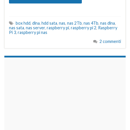
box hdd
,
dlna
,
hdd sata
,
nas
,
nas 2Tb
,
nas 4Tb
,
nas dlna
,
nas sata
,
nas server
,
raspberry pi
,
raspberry pi 2
,
Raspberry
Pi 3
,
raspberry pi nas
2 commenti
займы на карту срочно