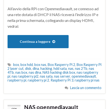
All’avvio della RPi con Openmediavault, se connesso ad
una rete dotata di DHCP il NAS riceverà l’indirizzo IP e
nella prima schermata, collegando un display HDMI,
vedrai:
Continua a leggere
box
,
box hdd
,
box nas
,
Box Rasperry Pi 2
,
Box Rasperry Pi
2 laser cut
,
disk
,
dlna
,
hacking
,
hdd sata
,
nas
,
nas 2Tb
,
nas
4Tb
,
nas box
,
nas dlna
,
NAS hacking disk box
,
nas raspberry
pi
,
nas raspberry pi2
,
nas sata
,
nas server
,
openmediavault
,
raspberry pi
,
raspberry pi 2
,
Raspberry Pi 3
,
raspberry pi nas
Lascia un commento
NAS openmediavault
GEN