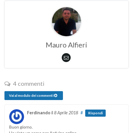
Mauro Alfieri
4 commenti
Vai al modulo dei commenti
Ferdinando
il
8 Aprile 2018
#
Rispondi
Buon giorno.
Ho visto un corso per Arduino online.