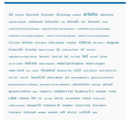
arduino
3d
3d printed
3d printer
3D printing
3d print
adafruit
arduino ide
Attiny85
arduino uno
Arduino Yún
bluetooth
arduino leonardo
arm
BLE
cloud
controlled fluid injection pen
controlled fluid injection pencil
controlled silicon injection pen
controlled silicon injection pencil
control silicon injection pen
control silicon injection pencil
ESP8266
dolly foto
dolly project
encoder
fotografia
CtrlJ pen
dolly photo
fibra ottica
fusion 360
Genuino
i2c
IoT
home assistant
iniezione fluidi
joystick
led
lcd
Linux
lasercut
laser cut
lampadario con fibre ottiche
lcd 16x2
led rgb
motori passo-passo
MKR1000
motori stepper
luci di natale
motori bipolari
Neopixel
motor shield
OLED
nas
natale
Neopixel ring
oled 128x32
oled 128x32 IIC
OpenSCAD
passo-passo
pcb
oled i2C
oled IIC
penna automatica
penna iniezione fluidi
potenziometro
pulsanti
penna per pasta di saldatura
penna per silicone automatica
pulsante
raspberry pi
pulsanti e arduino
raspberry
Raspberry Pi 3
raspbian
pwm
ricetta
robot
servo
RPi
robotica
rtc
servomotori
sketch
sd card
solder past
stampa 3D
stepper
stampante 3d
step to step
solder past pen
time-lapse
wemos
wifi
tinkercad
ws2812B
timelapse
wemake
WS2812
xbee