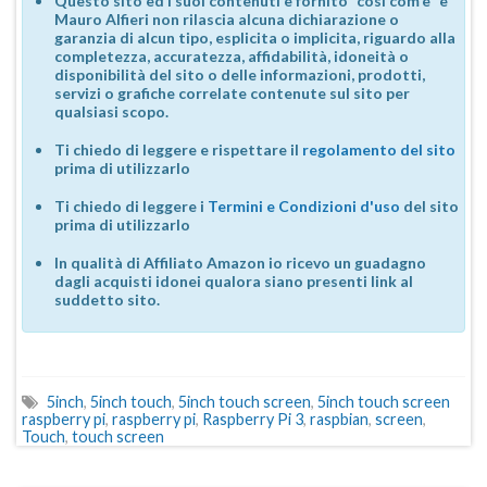
Questo sito ed i suoi contenuti è fornito "così com'è" e
Mauro Alfieri non rilascia alcuna dichiarazione o
garanzia di alcun tipo, esplicita o implicita, riguardo alla
completezza, accuratezza, affidabilità, idoneità o
disponibilità del sito o delle informazioni, prodotti,
servizi o grafiche correlate contenute sul sito per
qualsiasi scopo.
Ti chiedo di leggere e rispettare il
regolamento del sito
prima di utilizzarlo
Ti chiedo di leggere i
Termini e Condizioni d'uso
del sito
prima di utilizzarlo
In qualità di Affiliato Amazon io ricevo un guadagno
dagli acquisti idonei qualora siano presenti link al
suddetto sito.
5inch
,
5inch touch
,
5inch touch screen
,
5inch touch screen
raspberry pi
,
raspberry pi
,
Raspberry Pi 3
,
raspbian
,
screen
,
Touch
,
touch screen