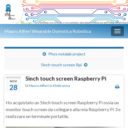
Mauro Alfieri Wearable Domotica Robotica
Attiv
Phos notalab project
5inch touch screen Rpi
5inch touch screen Raspberry Pi
NOV
28
Di
Mauro Alfieri
in
Elettronica
Ho acquistato un 5inch touch screen Raspberry Pi ossia un
monitor touch screen da collegare alla mia Raspberry Pi 3 e
realizzare un terminale portatile.