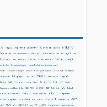
arduino
3d
3d printed
3d printer
3D printing
3d print
adafruit
Attiny85
arduino uno
Arduino Yún
arduino ide
arduino leonardo
arm
BLE
bluetooth
cloud
controlled fluid injection pen
controlled fluid injection pencil
controlled silicon injection pen
controlled silicon injection pencil
dolly foto
control silicon injection pen
control silicon injection pencil
CtrlJ pen
ESP8266
dolly project
encoder
fotografia
dolly photo
fibra ottica
fusion 360
Genuino
i2c
IoT
home assistant
iniezione fluidi
joystick
led
lcd
lasercut
laser cut
lampadario con fibre ottiche
lcd 16x2
led rgb
motori passo-passo
Linux
MKR1000
luci di natale
motori bipolari
Neopixel
motori stepper
motor shield
OLED
nas
natale
Neopixel ring
OpenSCAD
passo-passo
oled 128x32
oled 128x32 IIC
oled i2C
oled IIC