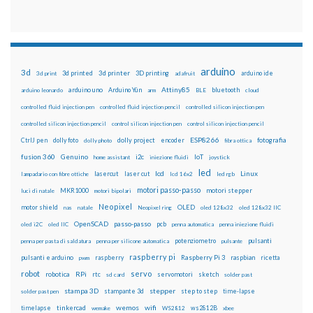
arduino
3d
3d printed
3d printer
3D printing
3d print
adafruit
arduino ide
Attiny85
arduino uno
Arduino Yún
bluetooth
arduino leonardo
arm
BLE
cloud
controlled fluid injection pen
controlled fluid injection pencil
controlled silicon injection pen
controlled silicon injection pencil
control silicon injection pen
control silicon injection pencil
ESP8266
dolly foto
dolly project
encoder
fotografia
CtrlJ pen
dolly photo
fibra ottica
fusion 360
Genuino
i2c
IoT
home assistant
iniezione fluidi
joystick
led
lcd
Linux
lasercut
laser cut
lampadario con fibre ottiche
lcd 16x2
led rgb
motori passo-passo
MKR1000
motori stepper
luci di natale
motori bipolari
Neopixel
motor shield
OLED
nas
natale
Neopixel ring
oled 128x32
oled 128x32 IIC
OpenSCAD
passo-passo
pcb
oled i2C
oled IIC
penna automatica
penna iniezione fluidi
potenziometro
pulsanti
penna per pasta di saldatura
penna per silicone automatica
pulsante
raspberry pi
pulsanti e arduino
raspberry
Raspberry Pi 3
raspbian
pwm
ricetta
robot
servo
RPi
robotica
rtc
servomotori
sketch
sd card
solder past
stampa 3D
stepper
stampante 3d
step to step
solder past pen
time-lapse
wemos
wifi
tinkercad
ws2812B
timelapse
wemake
WS2812
xbee