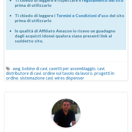
Ti chiedo di leggere e rispettare il
regolamento del sito
prima di utilizzarlo
Ti chiedo di leggere i
Termini e Condizioni d'uso
del sito
prima di utilizzarlo
In qualità di Affiliato Amazon io ricevo un guadagno
dagli acquisti idonei qualora siano presenti link al
suddetto sito.
awg
,
bobine di cavi
,
cavetti per assemblaggio
,
cavi
,
distributore di cavi
,
ordine sul tavolo da lavoro
,
progetti in
ordine
,
sistemazione cavi
,
wires dispenser