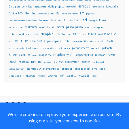
ESP8266
dolly foto
dolly project
encoder
fotografia
CtrlJ pen
dolly photo
fibra ottica
fusion 360
Genuino
i2c
IoT
home assistant
iniezione fluidi
joystick
led
lcd
Linux
lasercut
laser cut
lampadario con fibre ottiche
lcd 16x2
led rgb
motori passo-passo
MKR1000
motori stepper
luci di natale
motori bipolari
Neopixel
motor shield
OLED
nas
natale
Neopixel ring
oled 128x32
oled 128x32 IIC
OpenSCAD
passo-passo
pcb
oled i2C
oled IIC
penna automatica
penna iniezione fluidi
potenziometro
pulsanti
penna per pasta di saldatura
penna per silicone automatica
pulsante
raspberry pi
pulsanti e arduino
raspberry
Raspberry Pi 3
raspbian
pwm
ricetta
robot
servo
RPi
robotica
rtc
servomotori
sketch
sd card
solder past
stampa 3D
stepper
stampante 3d
step to step
solder past pen
time-lapse
wemos
wifi
tinkercad
ws2812B
timelapse
wemake
WS2812
xbee
Il blog mauroalfieri.it ed i suoi contenuti sono distribuiti
con Licenza
Creative Commons Attribution Non commercial Share
Alike 4.0 International