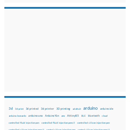
arduino
3d
3d printed
3d printer
3D printing
3d print
adafruit
arduino ide
Attiny85
arduino uno
Arduino Yún
bluetooth
arduino leonardo
arm
BLE
cloud
controlled fluid injection pen
controlled fluid injection pencil
controlled silicon injection pen
controlled silicon injection pencil
control silicon injection pen
control silicon injection pencil