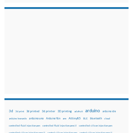
arduino
3d
3d printed
3d printer
3D printing
3d print
adafruit
arduino ide
Attiny85
arduino uno
Arduino Yún
bluetooth
arduino leonardo
arm
BLE
cloud
controlled fluid injection pen
controlled fluid injection pencil
controlled silicon injection pen
controlled silicon injection pencil
control silicon injection pen
control silicon injection pencil