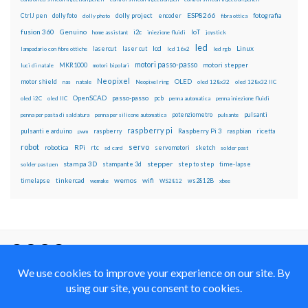
ESP8266
dolly foto
dolly project
encoder
fotografia
CtrlJ pen
dolly photo
fibra ottica
fusion 360
Genuino
i2c
IoT
home assistant
iniezione fluidi
joystick
led
lcd
Linux
lasercut
laser cut
lampadario con fibre ottiche
lcd 16x2
led rgb
motori passo-passo
MKR1000
motori stepper
luci di natale
motori bipolari
Neopixel
motor shield
OLED
nas
natale
Neopixel ring
oled 128x32
oled 128x32 IIC
OpenSCAD
passo-passo
pcb
oled i2C
oled IIC
penna automatica
penna iniezione fluidi
potenziometro
pulsanti
penna per pasta di saldatura
penna per silicone automatica
pulsante
raspberry pi
pulsanti e arduino
raspberry
Raspberry Pi 3
raspbian
pwm
ricetta
robot
servo
RPi
robotica
rtc
servomotori
sketch
sd card
solder past
stampa 3D
stepper
stampante 3d
step to step
solder past pen
time-lapse
wemos
wifi
tinkercad
ws2812B
timelapse
wemake
WS2812
xbee
Il blog mauroalfieri.it ed i suoi contenuti sono distribuiti
con Licenza
Creative Commons Attribution Non commercial Share
Alike 4.0 International