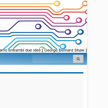
Search for:
займы на
карту срочно