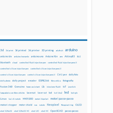
arduino
3d
3d printed
3d printer
3D printing
3d print
adafruit
Attiny85
arduino uno
Arduino Yún
arduino ide
arduino leonardo
arm
BLE
bluetooth
cloud
controlled fluid injection pen
controlled fluid injection pencil
controlled silicon injection pen
controlled silicon injection pencil
dolly foto
control silicon injection pen
control silicon injection pencil
CtrlJ pen
ESP8266
dolly project
encoder
fotografia
dolly photo
fibra ottica
fusion 360
Genuino
i2c
IoT
home assistant
iniezione fluidi
joystick
led
lcd
lasercut
laser cut
lampadario con fibre ottiche
lcd 16x2
led rgb
motori passo-passo
Linux
MKR1000
luci di natale
motori bipolari
Neopixel
motori stepper
motor shield
OLED
nas
natale
Neopixel ring
OpenSCAD
passo-passo
oled 128x32
oled 128x32 IIC
oled i2C
oled IIC