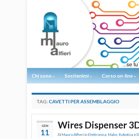
Chi sono
Sostienimi
Corso on-line
TAG:
CAVETTI PER ASSEMBLAGGIO
Wires Dispenser 3D
GEN
11
Di
Mauro Alfieri
in
Elettronica
,
Make
,
Robotica e 