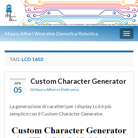
Mauro Alfieri Wearable Domotica Robotica
Attiv
TAG:
LCD 1602
Custom Character Generator
APR
05
Di
Mauro Alfieri
in
Elettronica
La generazione di caratteri per i display Lcd è più
semplice con il Custom Character Generator.