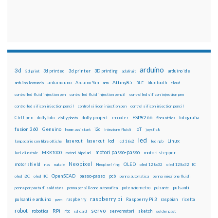
arduino
3d
3d printed
3d printer
3D printing
3d print
adafruit
arduino ide
Attiny85
arduino uno
Arduino Yún
bluetooth
arduino leonardo
arm
BLE
cloud
controlled fluid injection pen
controlled fluid injection pencil
controlled silicon injection pen
controlled silicon injection pencil
control silicon injection pen
control silicon injection pencil
ESP8266
dolly foto
dolly project
encoder
fotografia
CtrlJ pen
dolly photo
fibra ottica
fusion 360
Genuino
i2c
IoT
home assistant
iniezione fluidi
joystick
led
lcd
Linux
lasercut
laser cut
lampadario con fibre ottiche
lcd 16x2
led rgb
motori passo-passo
MKR1000
motori stepper
luci di natale
motori bipolari
Neopixel
motor shield
OLED
nas
natale
Neopixel ring
oled 128x32
oled 128x32 IIC
OpenSCAD
passo-passo
pcb
oled i2C
oled IIC
penna automatica
penna iniezione fluidi
potenziometro
pulsanti
penna per pasta di saldatura
penna per silicone automatica
pulsante
raspberry pi
pulsanti e arduino
raspberry
Raspberry Pi 3
raspbian
pwm
ricetta
robot
servo
RPi
robotica
rtc
servomotori
sketch
sd card
solder past