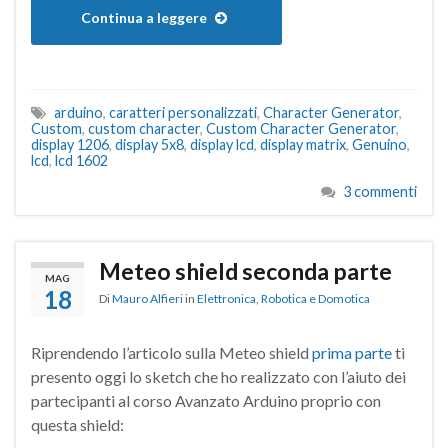
Continua a leggere
arduino
,
caratteri personalizzati
,
Character Generator
,
Custom
,
custom character
,
Custom Character Generator
,
display 1206
,
display 5x8
,
display lcd
,
display matrix
,
Genuino
,
lcd
,
lcd 1602
3 commenti
Meteo shield seconda parte
MAG
18
Di
Mauro Alfieri
in
Elettronica
,
Robotica e Domotica
Riprendendo l’articolo sulla Meteo shield
prima parte
ti
presento oggi lo sketch che ho realizzato con l’aiuto dei
partecipanti al corso Avanzato Arduino proprio con
questa shield: