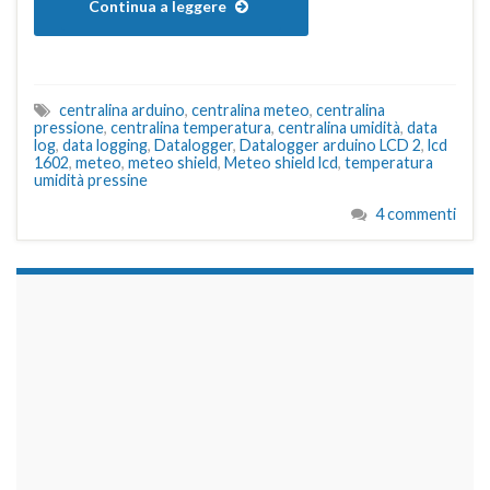
Continua a leggere
centralina arduino
,
centralina meteo
,
centralina
pressione
,
centralina temperatura
,
centralina umidità
,
data
log
,
data logging
,
Datalogger
,
Datalogger arduino LCD 2
,
lcd
1602
,
meteo
,
meteo shield
,
Meteo shield lcd
,
temperatura
umidità pressine
4 commenti
займы на карту срочно