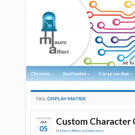
Chi sono
Sostienimi
Corso on-line
TAG:
DISPLAY MATRIX
Custom Character 
APR
05
Di
Mauro Alfieri
in
Elettronica