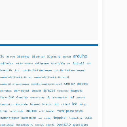
arduino
3d
3d printed
3d printer
3D printing
3d print
adafruit
Attiny85
arduino uno
Arduino Yún
arduino ide
arduino leonardo
arm
BLE
bluetooth
cloud
controlled fluid injection pen
controlled fluid injection pencil
controlled silicon injection pen
controlled silicon injection pencil
dolly foto
control silicon injection pen
control silicon injection pencil
CtrlJ pen
ESP8266
dolly project
encoder
fotografia
dolly photo
fibra ottica
fusion 360
Genuino
i2c
IoT
home assistant
iniezione fluidi
joystick
led
lcd
lasercut
laser cut
lampadario con fibre ottiche
lcd 16x2
led rgb
motori passo-passo
Linux
MKR1000
luci di natale
motori bipolari
Neopixel
motori stepper
motor shield
OLED
nas
natale
Neopixel ring
OpenSCAD
passo-passo
oled 128x32
oled 128x32 IIC
oled i2C
oled IIC