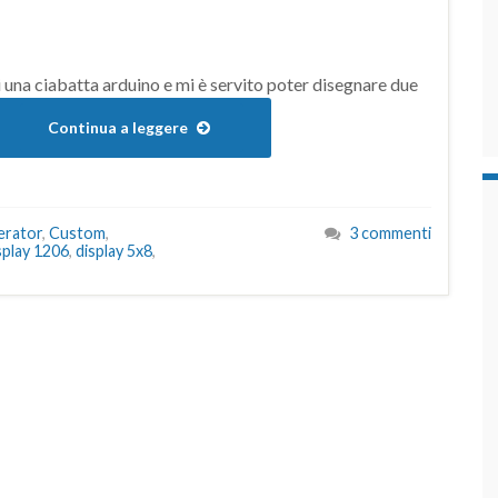
 una ciabatta arduino e mi è servito poter disegnare due
Continua a leggere
erator
,
Custom
,
3 commenti
splay 1206
,
display 5x8
,