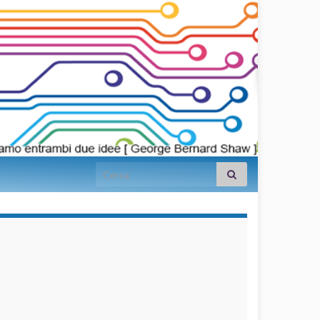
Search for:
займы на
карту срочно