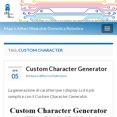
Mauro Alfieri Wearable Domotica Robotica
Attiv
TAG:
CUSTOM CHARACTER
Custom Character Generator
APR
05
Di
Mauro Alfieri
in
Elettronica
La generazione di caratteri per i display Lcd è più
semplice con il Custom Character Generator.