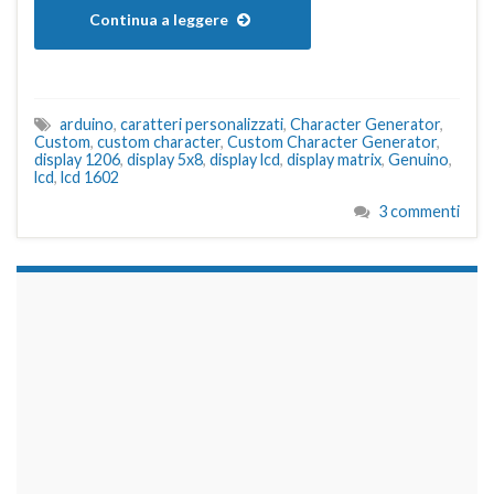
Continua a leggere
arduino
,
caratteri personalizzati
,
Character Generator
,
Custom
,
custom character
,
Custom Character Generator
,
display 1206
,
display 5x8
,
display lcd
,
display matrix
,
Genuino
,
lcd
,
lcd 1602
3 commenti
займы на карту срочно