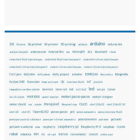
arduino
3d
3d printed
3d printer
3D printing
3d print
adafruit
arduino ide
Attiny85
arduino uno
Arduino Yún
bluetooth
arduino leonardo
arm
BLE
cloud
controlled fluid injection pen
controlled fluid injection pencil
controlled silicon injection pen
controlled silicon injection pencil
control silicon injection pen
control silicon injection pencil
ESP8266
dolly foto
dolly project
encoder
fotografia
CtrlJ pen
dolly photo
fibra ottica
fusion 360
Genuino
i2c
IoT
home assistant
iniezione fluidi
joystick
led
lcd
Linux
lasercut
laser cut
lampadario con fibre ottiche
lcd 16x2
led rgb
motori passo-passo
MKR1000
motori stepper
luci di natale
motori bipolari
Neopixel
motor shield
OLED
nas
natale
Neopixel ring
oled 128x32
oled 128x32 IIC
OpenSCAD
passo-passo
pcb
oled i2C
oled IIC
penna automatica
penna iniezione fluidi
potenziometro
pulsanti
penna per pasta di saldatura
penna per silicone automatica
pulsante
raspberry pi
pulsanti e arduino
raspberry
Raspberry Pi 3
raspbian
pwm
ricetta
robot
servo
RPi
robotica
rtc
servomotori
sketch
sd card
solder past