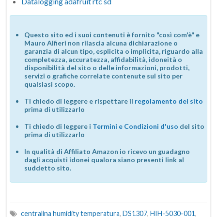
Datalogging adafruit rtc sd
Questo sito ed i suoi contenuti è fornito "così com'è" e
Mauro Alfieri non rilascia alcuna dichiarazione o
garanzia di alcun tipo, esplicita o implicita, riguardo alla
completezza, accuratezza, affidabilità, idoneità o
disponibilità del sito o delle informazioni, prodotti,
servizi o grafiche correlate contenute sul sito per
qualsiasi scopo.
Ti chiedo di leggere e rispettare il
regolamento del sito
prima di utilizzarlo
Ti chiedo di leggere i
Termini e Condizioni d'uso
del sito
prima di utilizzarlo
In qualità di Affiliato Amazon io ricevo un guadagno
dagli acquisti idonei qualora siano presenti link al
suddetto sito.
centralina humidity temperatura
,
DS1307
,
HIH-5030-001
,