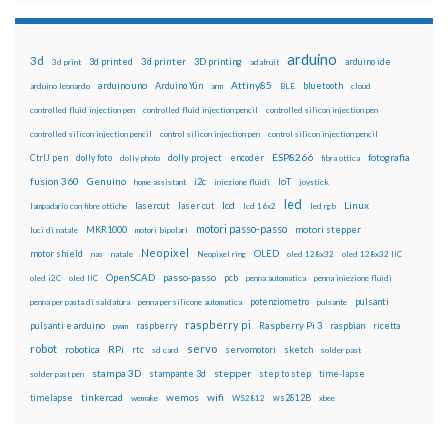
arduino
3d
3d printed
3d printer
3D printing
3d print
adafruit
arduino ide
Attiny85
arduino uno
Arduino Yún
bluetooth
arduino leonardo
arm
BLE
cloud
controlled fluid injection pen
controlled fluid injection pencil
controlled silicon injection pen
controlled silicon injection pencil
control silicon injection pen
control silicon injection pencil
ESP8266
dolly foto
dolly project
encoder
fotografia
CtrlJ pen
dolly photo
fibra ottica
fusion 360
Genuino
i2c
IoT
home assistant
iniezione fluidi
joystick
led
lcd
Linux
lasercut
laser cut
lampadario con fibre ottiche
lcd 16x2
led rgb
motori passo-passo
MKR1000
motori stepper
luci di natale
motori bipolari
Neopixel
motor shield
OLED
nas
natale
Neopixel ring
oled 128x32
oled 128x32 IIC
OpenSCAD
passo-passo
pcb
oled i2C
oled IIC
penna automatica
penna iniezione fluidi
potenziometro
pulsanti
penna per pasta di saldatura
penna per silicone automatica
pulsante
raspberry pi
pulsanti e arduino
raspberry
Raspberry Pi 3
raspbian
pwm
ricetta
robot
servo
RPi
robotica
rtc
servomotori
sketch
sd card
solder past
stampa 3D
stepper
stampante 3d
step to step
solder past pen
time-lapse
wemos
wifi
tinkercad
ws2812B
timelapse
wemake
WS2812
xbee