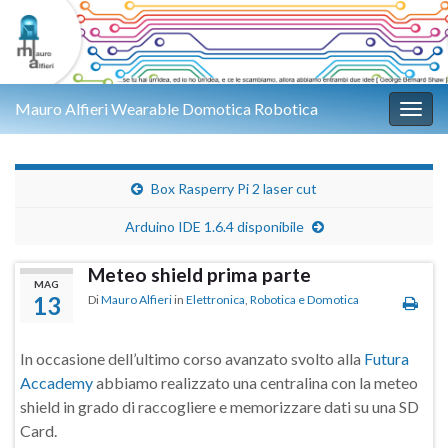
Mauro Alfieri Wearable Domotica Robotica
Attiv
Box Rasperry Pi 2 laser cut
Arduino IDE 1.6.4 disponibile
Meteo shield prima parte
MAG
13
Di
Mauro Alfieri
in
Elettronica
,
Robotica e Domotica
In occasione dell’ultimo corso avanzato svolto alla
Futura
Accademy
abbiamo realizzato una centralina con la meteo
shield in grado di raccogliere e memorizzare dati su una SD
Card.