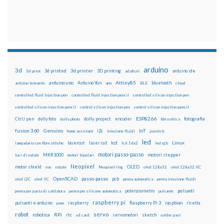
arduino
3d
3d printed
3d printer
3D printing
3d print
adafruit
arduino ide
Attiny85
arduino uno
Arduino Yún
bluetooth
arduino leonardo
arm
BLE
cloud
controlled fluid injection pen
controlled fluid injection pencil
controlled silicon injection pen
controlled silicon injection pencil
control silicon injection pen
control silicon injection pencil
ESP8266
dolly foto
dolly project
encoder
fotografia
CtrlJ pen
dolly photo
fibra ottica
fusion 360
Genuino
i2c
IoT
home assistant
iniezione fluidi
joystick
led
lcd
Linux
lasercut
laser cut
lampadario con fibre ottiche
lcd 16x2
led rgb
motori passo-passo
MKR1000
motori stepper
luci di natale
motori bipolari
Neopixel
motor shield
OLED
nas
natale
Neopixel ring
oled 128x32
oled 128x32 IIC
OpenSCAD
passo-passo
pcb
oled i2C
oled IIC
penna automatica
penna iniezione fluidi
potenziometro
pulsanti
penna per pasta di saldatura
penna per silicone automatica
pulsante
raspberry pi
pulsanti e arduino
raspberry
Raspberry Pi 3
raspbian
pwm
ricetta
robot
servo
RPi
robotica
rtc
servomotori
sketch
sd card
solder past