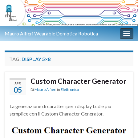
Mauro Alfieri Wearable Domotica Robotica
Attiv
TAG:
DISPLAY 5×8
Custom Character Generator
APR
05
Di
Mauro Alfieri
in
Elettronica
La generazione di caratteri per i display Lcd è più
semplice con il Custom Character Generator.