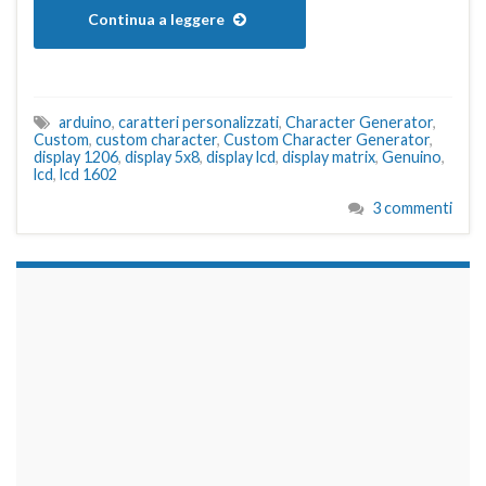
Continua a leggere
arduino
,
caratteri personalizzati
,
Character Generator
,
Custom
,
custom character
,
Custom Character Generator
,
display 1206
,
display 5x8
,
display lcd
,
display matrix
,
Genuino
,
lcd
,
lcd 1602
3 commenti
займы на карту срочно