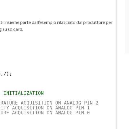
ti insieme parte dall’esempio rilasciato dal produttore per
 su sd card.
6,7);
D INITIALIZATION
ERATURE ACQUISITION ON ANALOG PIN 2
DITY ACQUISITION ON ANALOG PIN 1
SURE ACQUISITION ON ANALOG PIN 0