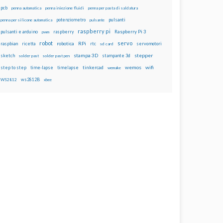
pcb
penna automatica
penna iniezione fluidi
penna per pasta di saldatura
potenziometro
pulsanti
penna per silicone automatica
pulsante
raspberry pi
pulsanti e arduino
raspberry
Raspberry Pi 3
pwm
robot
servo
RPi
raspbian
robotica
rtc
servomotori
ricetta
sd card
stampa 3D
stepper
sketch
stampante 3d
solder past
solder past pen
wemos
wifi
step to step
tinkercad
time-lapse
timelapse
wemake
ws2812B
WS2812
xbee