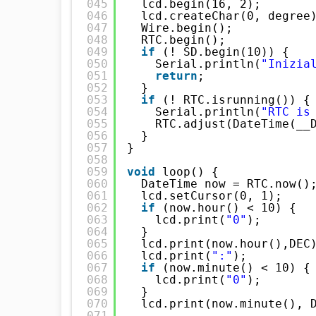
045
lcd.begin(16, 2);
046
lcd.createChar(0, degree
047
Wire.begin();
048
RTC.begin();
049
if
(! SD.begin(10)) { 
050
Serial.println(
"Inizia
051
return
;
052
}
053
if
(! RTC.isrunning()) {
054
Serial.println(
"RTC is
055
RTC.adjust(DateTime(__
056
}
057
}  
058
059
void
loop() {
060
DateTime now = RTC.now()
061
lcd.setCursor(0, 1);
062
if
(now.hour() < 10) {
063
lcd.print(
"0"
);
064
}
065
lcd.print(now.hour(),DEC
066
lcd.print(
":"
);
067
if
(now.minute() < 10) {
068
lcd.print(
"0"
);
069
}
070
lcd.print(now.minute(), 
071