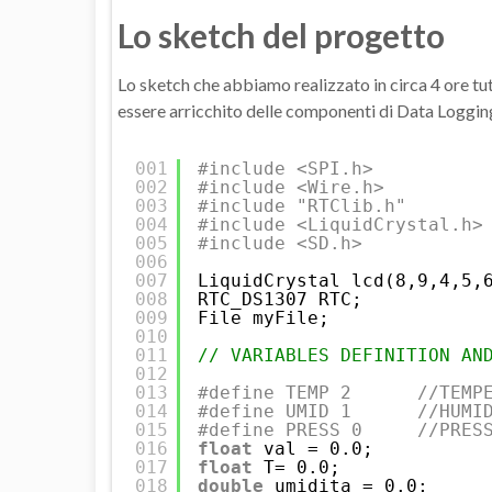
Lo sketch del progetto
Lo sketch che abbiamo realizzato in circa 4 ore tut
essere arricchito delle componenti di Data Logging
001
#include <SPI.h>
002
#include <Wire.h>
003
#include "RTClib.h"
004
#include <LiquidCrystal.h>
005
#include <SD.h>
006
007
LiquidCrystal lcd(8,9,4,5,
008
RTC_DS1307 RTC;
009
File myFile;
010
011
// VARIABLES DEFINITION AN
012
013
#define TEMP 2      //TEMP
014
#define UMID 1      //HUMI
015
#define PRESS 0     //PRES
016
float
val = 0.0;
017
float
T= 0.0;
018
double
umidita = 0.0;