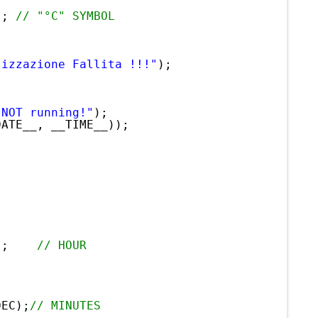
); 
// "°C" SYMBOL
lizzazione Fallita !!!"
);
 NOT running!"
);
DATE__, __TIME__));
;
);    
// HOUR
      
DEC);
// MINUTES