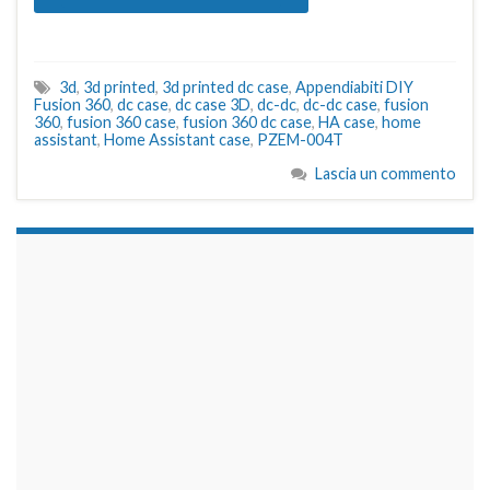
3d
,
3d printed
,
3d printed dc case
,
Appendiabiti DIY
Fusion 360
,
dc case
,
dc case 3D
,
dc-dc
,
dc-dc case
,
fusion
360
,
fusion 360 case
,
fusion 360 dc case
,
HA case
,
home
assistant
,
Home Assistant case
,
PZEM-004T
Lascia un commento
займы на карту срочно