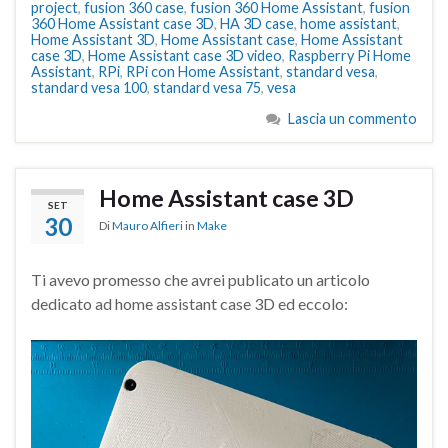
project
,
fusion 360 case
,
fusion 360 Home Assistant
,
fusion
360 Home Assistant case 3D
,
HA 3D case
,
home assistant
,
Home Assistant 3D
,
Home Assistant case
,
Home Assistant
case 3D
,
Home Assistant case 3D video
,
Raspberry Pi Home
Assistant
,
RPi
,
RPi con Home Assistant
,
standard vesa
,
standard vesa 100
,
standard vesa 75
,
vesa
Lascia un commento
Home Assistant case 3D
SET
30
Di
Mauro Alfieri
in
Make
Ti avevo promesso che avrei publicato un articolo
dedicato ad home assistant case 3D ed eccolo: