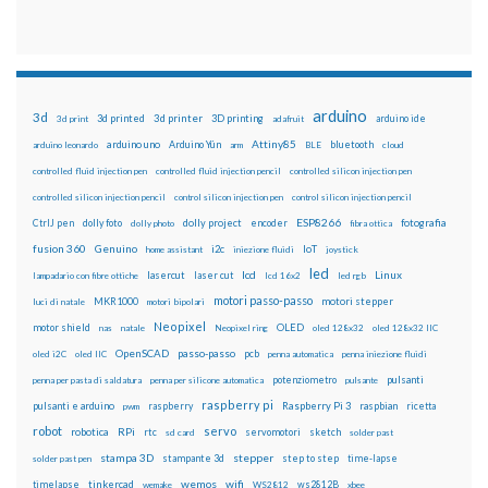
arduino
3d
3d printed
3d printer
3D printing
3d print
adafruit
arduino ide
Attiny85
arduino uno
Arduino Yún
bluetooth
arduino leonardo
arm
BLE
cloud
controlled fluid injection pen
controlled fluid injection pencil
controlled silicon injection pen
controlled silicon injection pencil
control silicon injection pen
control silicon injection pencil
ESP8266
dolly foto
dolly project
encoder
fotografia
CtrlJ pen
dolly photo
fibra ottica
fusion 360
Genuino
i2c
IoT
home assistant
iniezione fluidi
joystick
led
lcd
Linux
lasercut
laser cut
lampadario con fibre ottiche
lcd 16x2
led rgb
motori passo-passo
MKR1000
motori stepper
luci di natale
motori bipolari
Neopixel
motor shield
OLED
nas
natale
Neopixel ring
oled 128x32
oled 128x32 IIC
OpenSCAD
passo-passo
pcb
oled i2C
oled IIC
penna automatica
penna iniezione fluidi
potenziometro
pulsanti
penna per pasta di saldatura
penna per silicone automatica
pulsante
raspberry pi
pulsanti e arduino
raspberry
Raspberry Pi 3
raspbian
pwm
ricetta
robot
servo
RPi
robotica
rtc
servomotori
sketch
sd card
solder past
stampa 3D
stepper
stampante 3d
step to step
solder past pen
time-lapse
wemos
wifi
tinkercad
ws2812B
timelapse
wemake
WS2812
xbee