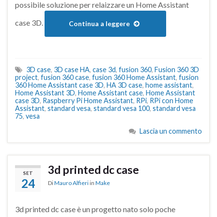
possibile soluzione per relaizzare un Home Assistant
case 3D.
Continua a leggere
3D case
,
3D case HA
,
case 3d
,
fusion 360
,
Fusion 360 3D
project
,
fusion 360 case
,
fusion 360 Home Assistant
,
fusion
360 Home Assistant case 3D
,
HA 3D case
,
home assistant
,
Home Assistant 3D
,
Home Assistant case
,
Home Assistant
case 3D
,
Raspberry Pi Home Assistant
,
RPi
,
RPi con Home
Assistant
,
standard vesa
,
standard vesa 100
,
standard vesa
75
,
vesa
Lascia un commento
3d printed dc case
SET
24
Di
Mauro Alfieri
in
Make
3d printed dc case è un progetto nato solo poche