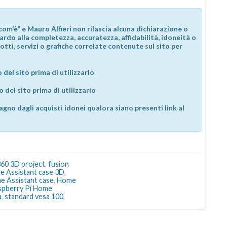
com'è" e Mauro Alfieri non rilascia alcuna dichiarazione o
guardo alla completezza, accuratezza, affidabilità, idoneità o
otti, servizi o grafiche correlate contenute sul sito per
 del sito
prima di utilizzarlo
so
del sito prima di utilizzarlo
agno dagli acquisti idonei qualora siano presenti link al
360 3D project
,
fusion
e Assistant case 3D
,
e Assistant case
,
Home
spberry Pi Home
a
,
standard vesa 100
,