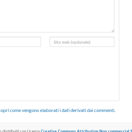
opri come vengono elaborati i dati derivati dai commenti
.
o distribuiti con Licenza
Creative Commons Attribution Non commercial Sh