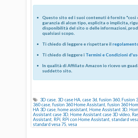
Questo sito ed i suoi contenuti è fornito "così 
garanzia di alcun tipo, esplicita o implicita, ri
disponibilità del sito o delle informazioni, prod
qualsiasi scopo.
Ti chiedo di leggere e rispettare il
regolamento
Ti chiedo di leggere i
Termini e Condizioni d'u
In qualità di Affiliato Amazon io ricevo un guad
suddetto sito.
3D case
,
3D case HA
,
case 3d
,
fusion 360
,
Fusion 
360 case
,
fusion 360 Home Assistant
,
fusion 360 Hom
HA 3D case
,
home assistant
,
Home Assistant 3D
,
Hom
Assistant case 3D
,
Home Assistant case 3D video
,
Ra
Assistant
,
RPi
,
RPi con Home Assistant
,
standard ves
standard vesa 75
,
vesa