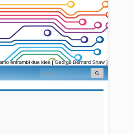
Search for:
займы на
карту срочно