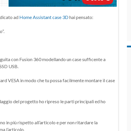
edicato ad
Home Assistant case 3D
hai pensato:
to
“.
eguita con Fusion 360 modellando un case sufficente a
r SSD USB.
dard VESA in modo che tu possa facilmente montare il case
ggio del progetto ho ripreso le parti principali ed ho
o in più rispetto all’articolo e per non ritardare la
a l’articolo.