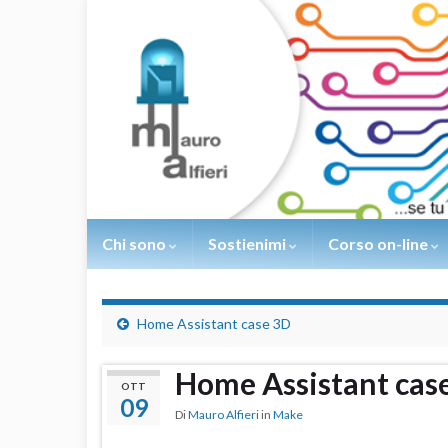
Chi sono
Sostienimi
Corso on-line
Home Assistant case 3D
Home Assistant cas
OTT
09
Di
Mauro Alfieri
in
Make