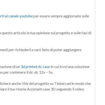
erti al canale youtube
per essere sempre aggiornato sulle
uesto articolo la tua opinione sul progetto e sulle fasi di
enti per richiederli e sarò lieto di poter aggiungere
zzazione di un
3d printed dc case
in cui trovi una soluzione
x per contenere il dc-dc 12v – 5v.
licherò anche i file del progetto su Tinkercad in modo che
lare il tuo Home Assistant case 3D seguendo il video.