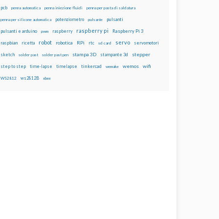
pcb
penna automatica
penna iniezione fluidi
penna per pasta di saldatura
potenziometro
pulsanti
penna per silicone automatica
pulsante
raspberry pi
pulsanti e arduino
raspberry
Raspberry Pi 3
pwm
robot
servo
RPi
raspbian
robotica
rtc
servomotori
ricetta
sd card
stampa 3D
stepper
sketch
stampante 3d
solder past
solder past pen
wemos
wifi
step to step
tinkercad
time-lapse
timelapse
wemake
ws2812B
WS2812
xbee