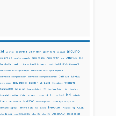
arduino
3d
3d printed
3d printer
3D printing
3d print
adafruit
Attiny85
arduino uno
Arduino Yún
arduino ide
arduino leonardo
arm
BLE
bluetooth
cloud
controlled fluid injection pen
controlled fluid injection pencil
controlled silicon injection pen
controlled silicon injection pencil
dolly foto
control silicon injection pen
control silicon injection pencil
CtrlJ pen
ESP8266
dolly project
encoder
fotografia
dolly photo
fibra ottica
fusion 360
Genuino
i2c
IoT
home assistant
iniezione fluidi
joystick
led
lcd
lasercut
laser cut
lampadario con fibre ottiche
lcd 16x2
led rgb
motori passo-passo
Linux
MKR1000
luci di natale
motori bipolari
Neopixel
motori stepper
motor shield
OLED
nas
natale
Neopixel ring
OpenSCAD
passo-passo
oled 128x32
oled 128x32 IIC
oled i2C
oled IIC