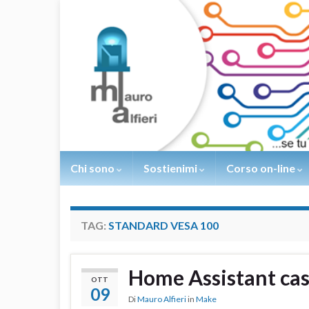
Chi sono
Sostienimi
Corso on-line
TAG:
STANDARD VESA 100
Home Assistant cas
OTT
09
Di
Mauro Alfieri
in
Make