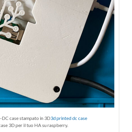
DC-DC case stampato in 3D
3d printed dc case
case 3D per il tuo HA su raspberry.