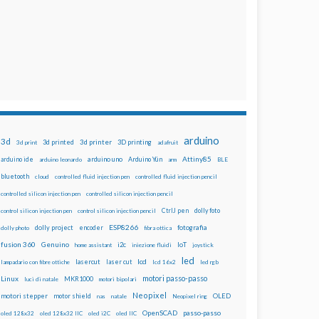
arduino
3d
3d printed
3d printer
3D printing
3d print
adafruit
Attiny85
arduino uno
Arduino Yún
arduino ide
arduino leonardo
arm
BLE
bluetooth
cloud
controlled fluid injection pen
controlled fluid injection pencil
controlled silicon injection pen
controlled silicon injection pencil
dolly foto
control silicon injection pen
control silicon injection pencil
CtrlJ pen
ESP8266
dolly project
encoder
fotografia
dolly photo
fibra ottica
fusion 360
Genuino
i2c
IoT
home assistant
iniezione fluidi
joystick
led
lcd
lasercut
laser cut
lampadario con fibre ottiche
lcd 16x2
led rgb
motori passo-passo
Linux
MKR1000
luci di natale
motori bipolari
Neopixel
motori stepper
motor shield
OLED
nas
natale
Neopixel ring
OpenSCAD
passo-passo
oled 128x32
oled 128x32 IIC
oled i2C
oled IIC