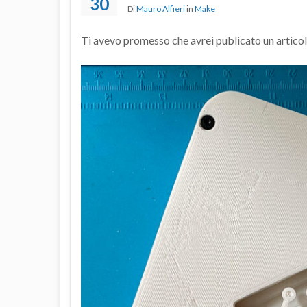
30
Di
Mauro Alfieri
in
Make
Ti avevo promesso che avrei publicato un artico