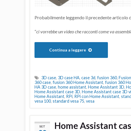
Probabilmente leggendo il precedente articolo 
“
ci vorrebbe un video che racconti come va assembl
Continua a leggere
3D case
,
3D case HA
,
case 3d
,
fusion 360
,
Fusion
360 case
,
fusion 360 Home Assistant
,
fusion 360 H
HA 3D case
,
home assistant
,
Home Assistant 3D
,
Ho
Home Assistant case 3D
,
Home Assistant case 3D v
Home Assistant
,
RPi
,
RPi con Home Assistant
,
stan
vesa 100
,
standard vesa 75
,
vesa
Home Assistant ca
SET