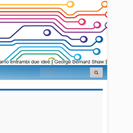
Search for:
займы на
карту срочно