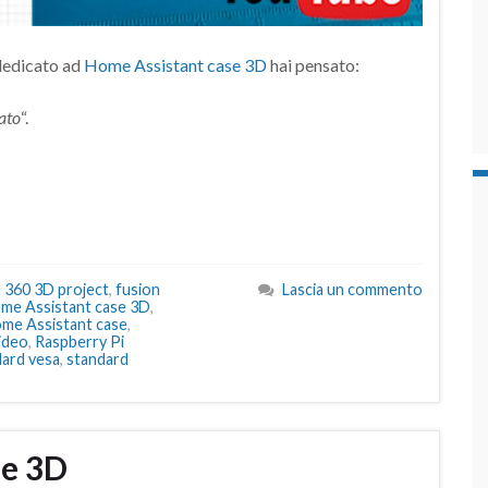
dedicato ad
Home Assistant case 3D
hai pensato:
ato
“.
 360 3D project
,
fusion
Lascia un commento
ome Assistant case 3D
,
me Assistant case
,
ideo
,
Raspberry Pi
dard vesa
,
standard
se 3D