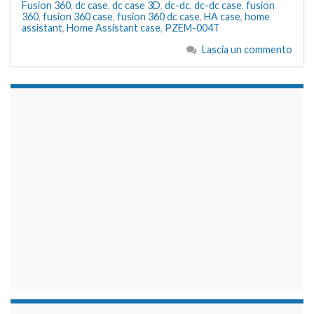
Fusion 360
,
dc case
,
dc case 3D
,
dc-dc
,
dc-dc case
,
fusion
360
,
fusion 360 case
,
fusion 360 dc case
,
HA case
,
home
assistant
,
Home Assistant case
,
PZEM-004T
Lascia un commento
займы на карту срочно