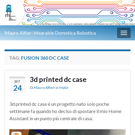
Mauro Alfieri Wearable Domotica Robotica
Attiv
TAG:
FUSION 360 DC CASE
3d printed dc case
SET
24
Di
Mauro Alfieri
in
Make
3d printed dc case è un progetto nato solo poche
settimane fa quando ho deciso di spostare il mio Home
Assistant in un punto più centrale di casa.