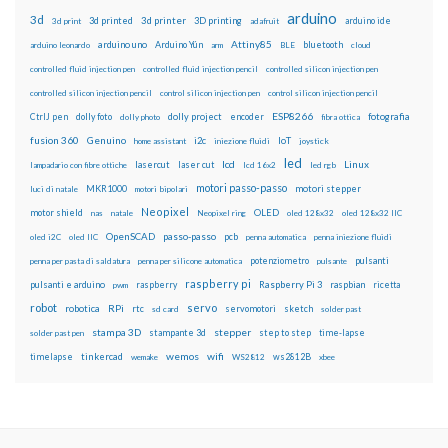
arduino
3d
3d printed
3d printer
3D printing
3d print
adafruit
arduino ide
Attiny85
arduino uno
Arduino Yún
bluetooth
arduino leonardo
arm
BLE
cloud
controlled fluid injection pen
controlled fluid injection pencil
controlled silicon injection pen
controlled silicon injection pencil
control silicon injection pen
control silicon injection pencil
ESP8266
dolly foto
dolly project
encoder
fotografia
CtrlJ pen
dolly photo
fibra ottica
fusion 360
Genuino
i2c
IoT
home assistant
iniezione fluidi
joystick
led
lcd
Linux
lasercut
laser cut
lampadario con fibre ottiche
lcd 16x2
led rgb
motori passo-passo
MKR1000
motori stepper
luci di natale
motori bipolari
Neopixel
motor shield
OLED
nas
natale
Neopixel ring
oled 128x32
oled 128x32 IIC
OpenSCAD
passo-passo
pcb
oled i2C
oled IIC
penna automatica
penna iniezione fluidi
potenziometro
pulsanti
penna per pasta di saldatura
penna per silicone automatica
pulsante
raspberry pi
pulsanti e arduino
raspberry
Raspberry Pi 3
raspbian
pwm
ricetta
robot
servo
RPi
robotica
rtc
servomotori
sketch
sd card
solder past
stampa 3D
stepper
stampante 3d
step to step
solder past pen
time-lapse
wemos
wifi
tinkercad
ws2812B
timelapse
wemake
WS2812
xbee