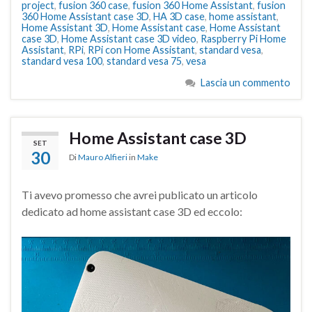
project
,
fusion 360 case
,
fusion 360 Home Assistant
,
fusion
360 Home Assistant case 3D
,
HA 3D case
,
home assistant
,
Home Assistant 3D
,
Home Assistant case
,
Home Assistant
case 3D
,
Home Assistant case 3D video
,
Raspberry Pi Home
Assistant
,
RPi
,
RPi con Home Assistant
,
standard vesa
,
standard vesa 100
,
standard vesa 75
,
vesa
Lascia un commento
Home Assistant case 3D
SET
30
Di
Mauro Alfieri
in
Make
Ti avevo promesso che avrei publicato un articolo
dedicato ad home assistant case 3D ed eccolo: