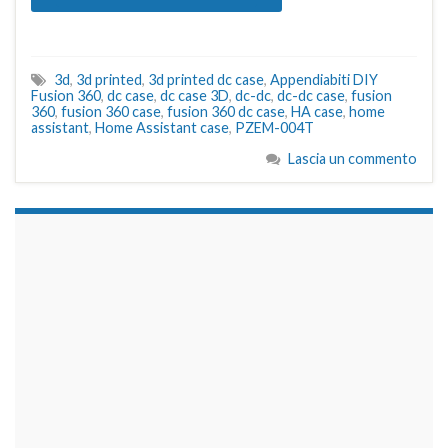
3d
,
3d printed
,
3d printed dc case
,
Appendiabiti DIY
Fusion 360
,
dc case
,
dc case 3D
,
dc-dc
,
dc-dc case
,
fusion
360
,
fusion 360 case
,
fusion 360 dc case
,
HA case
,
home
assistant
,
Home Assistant case
,
PZEM-004T
Lascia un commento
займы на карту срочно