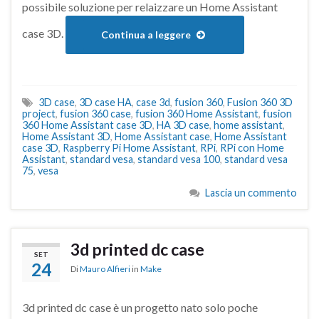
possibile soluzione per relaizzare un Home Assistant
case 3D.
Continua a leggere
3D case
,
3D case HA
,
case 3d
,
fusion 360
,
Fusion 360 3D
project
,
fusion 360 case
,
fusion 360 Home Assistant
,
fusion
360 Home Assistant case 3D
,
HA 3D case
,
home assistant
,
Home Assistant 3D
,
Home Assistant case
,
Home Assistant
case 3D
,
Raspberry Pi Home Assistant
,
RPi
,
RPi con Home
Assistant
,
standard vesa
,
standard vesa 100
,
standard vesa
75
,
vesa
Lascia un commento
3d printed dc case
SET
24
Di
Mauro Alfieri
in
Make
3d printed dc case è un progetto nato solo poche