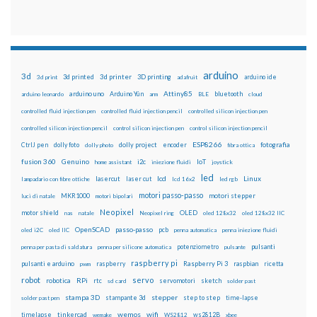
arduino
3d
3d printed
3d printer
3D printing
3d print
adafruit
arduino ide
Attiny85
arduino uno
Arduino Yún
bluetooth
arduino leonardo
arm
BLE
cloud
controlled fluid injection pen
controlled fluid injection pencil
controlled silicon injection pen
controlled silicon injection pencil
control silicon injection pen
control silicon injection pencil
ESP8266
dolly foto
dolly project
encoder
fotografia
CtrlJ pen
dolly photo
fibra ottica
fusion 360
Genuino
i2c
IoT
home assistant
iniezione fluidi
joystick
led
lcd
Linux
lasercut
laser cut
lampadario con fibre ottiche
lcd 16x2
led rgb
motori passo-passo
MKR1000
motori stepper
luci di natale
motori bipolari
Neopixel
motor shield
OLED
nas
natale
Neopixel ring
oled 128x32
oled 128x32 IIC
OpenSCAD
passo-passo
pcb
oled i2C
oled IIC
penna automatica
penna iniezione fluidi
potenziometro
pulsanti
penna per pasta di saldatura
penna per silicone automatica
pulsante
raspberry pi
pulsanti e arduino
raspberry
Raspberry Pi 3
raspbian
pwm
ricetta
robot
servo
RPi
robotica
rtc
servomotori
sketch
sd card
solder past
stampa 3D
stepper
stampante 3d
step to step
solder past pen
time-lapse
wemos
wifi
tinkercad
ws2812B
timelapse
wemake
WS2812
xbee