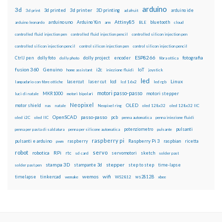
arduino
3d
3d printed
3d printer
3D printing
3d print
adafruit
arduino ide
Attiny85
arduino uno
Arduino Yún
bluetooth
arduino leonardo
arm
BLE
cloud
controlled fluid injection pen
controlled fluid injection pencil
controlled silicon injection pen
controlled silicon injection pencil
control silicon injection pen
control silicon injection pencil
ESP8266
dolly foto
dolly project
encoder
fotografia
CtrlJ pen
dolly photo
fibra ottica
fusion 360
Genuino
i2c
IoT
home assistant
iniezione fluidi
joystick
led
lcd
Linux
lasercut
laser cut
lampadario con fibre ottiche
lcd 16x2
led rgb
motori passo-passo
MKR1000
motori stepper
luci di natale
motori bipolari
Neopixel
motor shield
OLED
nas
natale
Neopixel ring
oled 128x32
oled 128x32 IIC
OpenSCAD
passo-passo
pcb
oled i2C
oled IIC
penna automatica
penna iniezione fluidi
potenziometro
pulsanti
penna per pasta di saldatura
penna per silicone automatica
pulsante
raspberry pi
pulsanti e arduino
raspberry
Raspberry Pi 3
raspbian
pwm
ricetta
robot
servo
RPi
robotica
rtc
servomotori
sketch
sd card
solder past
stampa 3D
stepper
stampante 3d
step to step
solder past pen
time-lapse
wemos
wifi
tinkercad
ws2812B
timelapse
wemake
WS2812
xbee