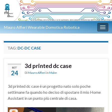
Mauro Alfieri Wearable Domotica Robotica
Attiv
TAG:
DC-DC CASE
3d printed dc case
SET
24
Di
Mauro Alfieri
in
Make
3d printed dc case è un progetto nato solo poche
settimane fa quando ho deciso di spostare il mio Home
Assistant in un punto più centrale di casa.