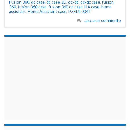
Fusion 360
,
dc case
,
dc case 3D
,
dc-dc
,
dc-dc case
,
fusion
360
,
fusion 360 case
,
fusion 360 dc case
,
HA case
,
home
assistant
,
Home Assistant case
,
PZEM-004T
Lascia un commento
займы на карту срочно