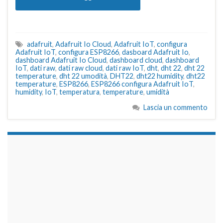
adafruit
,
Adafruit Io Cloud
,
Adafruit IoT
,
configura
Adafruit IoT
,
configura ESP8266
,
dasboard Adafruit Io
,
dashboard Adafruit Io Cloud
,
dashboard cloud
,
dashboard
IoT
,
dati raw
,
dati raw cloud
,
dati raw IoT
,
dht
,
dht 22
,
dht 22
temperature
,
dht 22 umodità
,
DHT22
,
dht22 humidity
,
dht22
temperature
,
ESP8266
,
ESP8266 configura Adafruit IoT
,
humidity
,
IoT
,
temperatura
,
temperature
,
umidità
Lascia un commento
займы на карту срочно