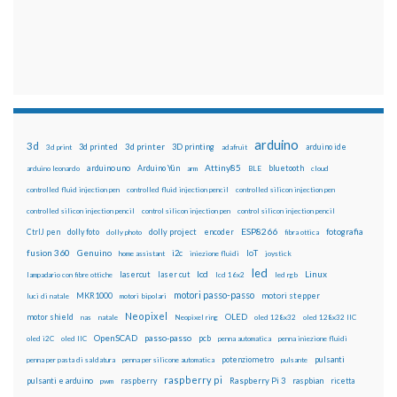
arduino
3d
3d printed
3d printer
3D printing
3d print
adafruit
arduino ide
Attiny85
arduino uno
Arduino Yún
bluetooth
arduino leonardo
arm
BLE
cloud
controlled fluid injection pen
controlled fluid injection pencil
controlled silicon injection pen
controlled silicon injection pencil
control silicon injection pen
control silicon injection pencil
ESP8266
dolly foto
dolly project
encoder
fotografia
CtrlJ pen
dolly photo
fibra ottica
fusion 360
Genuino
i2c
IoT
home assistant
iniezione fluidi
joystick
led
lcd
Linux
lasercut
laser cut
lampadario con fibre ottiche
lcd 16x2
led rgb
motori passo-passo
MKR1000
motori stepper
luci di natale
motori bipolari
Neopixel
motor shield
OLED
nas
natale
Neopixel ring
oled 128x32
oled 128x32 IIC
OpenSCAD
passo-passo
pcb
oled i2C
oled IIC
penna automatica
penna iniezione fluidi
potenziometro
pulsanti
penna per pasta di saldatura
penna per silicone automatica
pulsante
raspberry pi
pulsanti e arduino
raspberry
Raspberry Pi 3
raspbian
pwm
ricetta