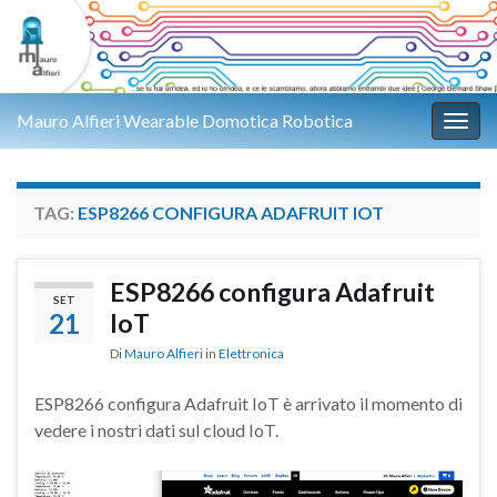
Mauro Alfieri Wearable Domotica Robotica
Attiv
TAG:
ESP8266 CONFIGURA ADAFRUIT IOT
ESP8266 configura Adafruit
SET
21
IoT
Di
Mauro Alfieri
in
Elettronica
ESP8266 configura Adafruit IoT è arrivato il momento di
vedere i nostri dati sul cloud IoT.