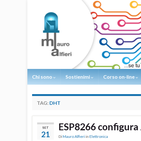
Chi sono
Sostienimi
Corso on-line
TAG:
DHT
ESP8266 configura 
SET
21
Di
Mauro Alfieri
in
Elettronica