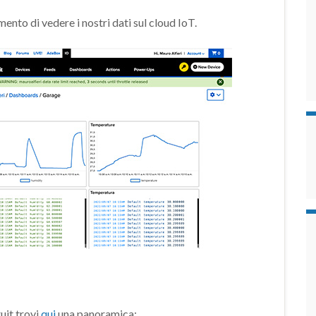
nto di vedere i nostri dati sul cloud IoT.
uit trovi
qui
una panoramica;