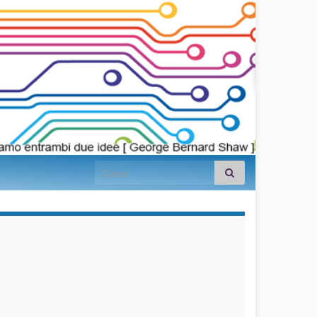
Search for:
займы на
карту срочно