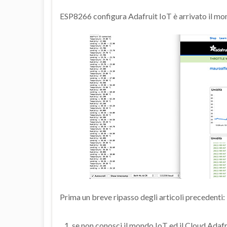
ESP8266 configura Adafruit IoT è arrivato il mome
Prima un breve ripasso degli articoli precedenti:
se non conosci il mondo IoT ed il Cloud Adafr