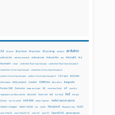
arduino
3d
3d printed
3d printer
3D printing
3d print
adafruit
Attiny85
arduino uno
Arduino Yún
arduino ide
arduino leonardo
arm
BLE
bluetooth
cloud
controlled fluid injection pen
controlled fluid injection pencil
controlled silicon injection pen
controlled silicon injection pencil
dolly foto
control silicon injection pen
control silicon injection pencil
CtrlJ pen
ESP8266
dolly project
encoder
fotografia
dolly photo
fibra ottica
fusion 360
Genuino
i2c
IoT
home assistant
iniezione fluidi
joystick
led
lcd
lasercut
laser cut
lampadario con fibre ottiche
lcd 16x2
led rgb
motori passo-passo
Linux
MKR1000
luci di natale
motori bipolari
Neopixel
motori stepper
motor shield
OLED
nas
natale
Neopixel ring
OpenSCAD
passo-passo
oled 128x32
oled 128x32 IIC
oled i2C
oled IIC