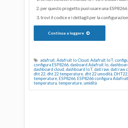
per questo progetto puoi usare una ESP8266
trovi il codice e i dettagli per la configuraz
Continua a leggere
adafruit
,
Adafruit Io Cloud
,
Adafruit IoT
,
configu
configura ESP8266
,
dasboard Adafruit Io
,
dashboard
dashboard cloud
,
dashboard IoT
,
dati raw
,
dati raw 
dht 22
,
dht 22 temperature
,
dht 22 umodità
,
DHT22
temperature
,
ESP8266
,
ESP8266 configura Adafruit
temperatura
,
temperature
,
umidità