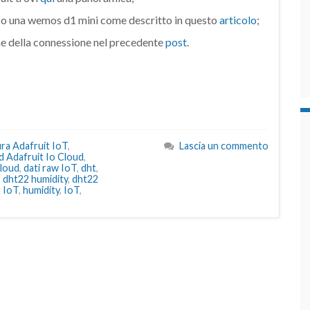
 o una wemos d1 mini come descritto in questo
articolo
;
ione della connessione nel precedente
post
.
ra Adafruit IoT
,
Lascia un commento
 Adafruit Io Cloud
,
cloud
,
dati raw IoT
,
dht
,
,
dht22 humidity
,
dht22
 IoT
,
humidity
,
IoT
,