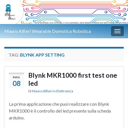
Mauro Alfieri Wearable Domotica Robotica
Attiv
TAG:
BLYNK APP SETTING
Blynk MKR1000 first test one
MAG
08
led
Di
Mauro Alfieri
in
Elettronica
La prima applicazione che puoi realizzare con Blynk
MKR1000 è il controllo del led presente sulla scheda
arduino.