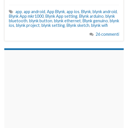
app
,
app android
,
App Blynk
,
app ios
,
Blynk
,
blynk android
,
Blynk App mkr1000
,
Blynk App setting
,
Blynk arduino
,
blynk
bluetooth
,
blynk button
,
blynk ethernet
,
Blynk genuino
,
blynk
ios
,
blynk project
,
blynk setting
,
Blynk sketch
,
blynk wifi
26 commenti
займы на карту срочно