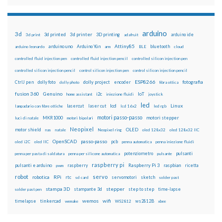
arduino
3d
3d printed
3d printer
3D printing
3d print
adafruit
arduino ide
Attiny85
arduino uno
Arduino Yún
bluetooth
arduino leonardo
arm
BLE
cloud
controlled fluid injection pen
controlled fluid injection pencil
controlled silicon injection pen
controlled silicon injection pencil
control silicon injection pen
control silicon injection pencil
ESP8266
dolly foto
dolly project
encoder
fotografia
CtrlJ pen
dolly photo
fibra ottica
fusion 360
Genuino
i2c
IoT
home assistant
iniezione fluidi
joystick
led
lcd
Linux
lasercut
laser cut
lampadario con fibre ottiche
lcd 16x2
led rgb
motori passo-passo
MKR1000
motori stepper
luci di natale
motori bipolari
Neopixel
motor shield
OLED
nas
natale
Neopixel ring
oled 128x32
oled 128x32 IIC
OpenSCAD
passo-passo
pcb
oled i2C
oled IIC
penna automatica
penna iniezione fluidi
potenziometro
pulsanti
penna per pasta di saldatura
penna per silicone automatica
pulsante
raspberry pi
pulsanti e arduino
raspberry
Raspberry Pi 3
raspbian
pwm
ricetta
robot
servo
RPi
robotica
rtc
servomotori
sketch
sd card
solder past
stampa 3D
stepper
stampante 3d
step to step
solder past pen
time-lapse
wemos
wifi
tinkercad
ws2812B
timelapse
wemake
WS2812
xbee