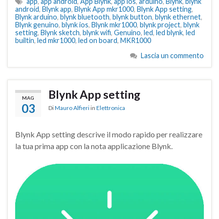
app
,
app android
,
App Blynk
,
app ios
,
arduino
,
Blynk
,
blynk
android
,
Blynk app
,
Blynk App mkr1000
,
Blynk App setting
,
Blynk arduino
,
blynk bluetooth
,
blynk button
,
blynk ethernet
,
Blynk genuino
,
blynk ios
,
Blynk mkr1000
,
blynk project
,
blynk
setting
,
Blynk sketch
,
blynk wifi
,
Genuino
,
led
,
led blynk
,
led
builtin
,
led mkr1000
,
led on board
,
MKR1000
Lascia un commento
Blynk App setting
MAG
03
Di
Mauro Alfieri
in
Elettronica
Blynk App setting descrive il modo rapido per realizzare
la tua prima app con la nota applicazione Blynk.