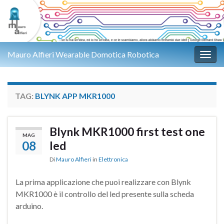
Mauro Alfieri Wearable Domotica Robotica
Attiv
TAG:
BLYNK APP MKR1000
Blynk MKR1000 first test one
MAG
08
led
Di
Mauro Alfieri
in
Elettronica
La prima applicazione che puoi realizzare con Blynk
MKR1000 è il controllo del led presente sulla scheda
arduino.