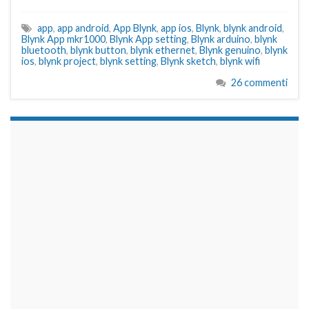
app
,
app android
,
App Blynk
,
app ios
,
Blynk
,
blynk android
,
Blynk App mkr1000
,
Blynk App setting
,
Blynk arduino
,
blynk
bluetooth
,
blynk button
,
blynk ethernet
,
Blynk genuino
,
blynk
ios
,
blynk project
,
blynk setting
,
Blynk sketch
,
blynk wifi
26 commenti
займы на карту срочно