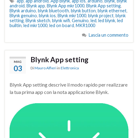
app
,
app android
,
App Blynk
,
app ios
,
arduino
,
Blynk
,
blynk
android
,
Blynk app
,
Blynk App mkr1000
,
Blynk App setting
,
Blynk arduino
,
blynk bluetooth
,
blynk button
,
blynk ethernet
,
Blynk genuino
,
blynk ios
,
Blynk mkr1000
,
blynk project
,
blynk
setting
,
Blynk sketch
,
blynk wifi
,
Genuino
,
led
,
led blynk
,
led
builtin
,
led mkr1000
,
led on board
,
MKR1000
Lascia un commento
Blynk App setting
MAG
03
Di
Mauro Alfieri
in
Elettronica
Blynk App setting descrive il modo rapido per realizzare
la tua prima app con la nota applicazione Blynk.