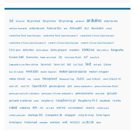
arduino
3d
3d printed
3d printer
3D printing
3d print
adafruit
arduino ide
Attiny85
arduino uno
Arduino Yún
bluetooth
arduino leonardo
arm
BLE
cloud
controlled fluid injection pen
controlled fluid injection pencil
controlled silicon injection pen
controlled silicon injection pencil
control silicon injection pen
control silicon injection pencil
ESP8266
dolly foto
dolly project
encoder
fotografia
CtrlJ pen
dolly photo
fibra ottica
fusion 360
Genuino
i2c
IoT
home assistant
iniezione fluidi
joystick
led
lcd
Linux
lasercut
laser cut
lampadario con fibre ottiche
lcd 16x2
led rgb
motori passo-passo
MKR1000
motori stepper
luci di natale
motori bipolari
Neopixel
motor shield
OLED
nas
natale
Neopixel ring
oled 128x32
oled 128x32 IIC
OpenSCAD
passo-passo
pcb
oled i2C
oled IIC
penna automatica
penna iniezione fluidi
potenziometro
pulsanti
penna per pasta di saldatura
penna per silicone automatica
pulsante
raspberry pi
pulsanti e arduino
raspberry
Raspberry Pi 3
raspbian
pwm
ricetta
robot
servo
RPi
robotica
rtc
servomotori
sketch
sd card
solder past
stampa 3D
stepper
stampante 3d
step to step
solder past pen
time-lapse
wemos
wifi
tinkercad
ws2812B
timelapse
wemake
WS2812
xbee